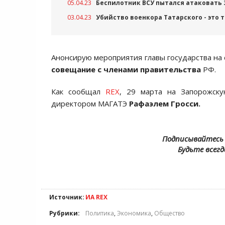
05.04.23
Беспилотник ВСУ пытался атаковать
03.04.23
Убийство военкора Татарского - это 
Анонсирую мероприятия главы государства на 
совещание с членами правительства
РФ.
Как сообщал
REX
, 29 марта на Запорожск
директором МАГАТЭ
Рафаэлем Гросси.
Подписывайтесь 
Будьте всегд
Источник:
ИА REX
Рубрики:
Политика
,
Экономика
,
Общество