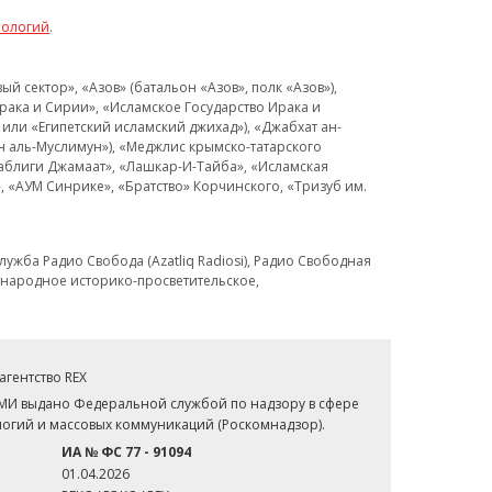
нологий
.
 сектор», «Азов» (батальон «Азов», полк «Азов»),
рака и Сирии», «Исламское Государство Ирака и
или «Египетский исламский джихад»), «Джабхат ан-
н аль-Муслимун»), «Меджлис крымско-татарского
Таблиги Джамаат», «Лашкар-И-Тайба», «Исламская
 «АУМ Синрике», «Братство» Корчинского, «Тризуб им.
ужба Радио Свобода (Azatliq Radiosi), Радио Свободная
ждународное историко-просветительское,
гентство REX
СМИ выдано Федеральной службой по надзору в сфере
огий и массовых коммуникаций (Роскомнадзор).
ИА № ФС 77 - 91094
01.04.2026