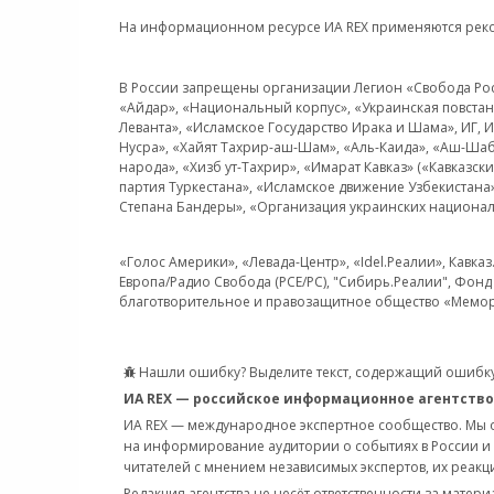
На информационном ресурсе ИА REX применяются рек
В России запрещены организации Легион «Свобода Росси
«Айдар», «Национальный корпус», «Украинская повстанч
Леванта», «Исламское Государство Ирака и Шама», ИГ,
Нусра», «Хайят Тахрир-аш-Шам», «Аль-Каида», «Аш-Шаб
народа», «Хизб ут-Тахрир», «Имарат Кавказ» («Кавказс
партия Туркестана», «Исламское движение Узбекистана
Степана Бандеры», «Организация украинских национал
«Голос Америки», «Левада-Центр», «Idel.Реалии», Кавка
Европа/Радио Свобода (PCE/PC), "Сибирь.Реалии", Фонд 
благотворительное и правозащитное общество «Мемор
Нашли ошибку? Выделите текст, содержащий ошибку
ИА REX — российское информационное агентство
ИА REX — международное экспертное сообщество. Мы
на информирование аудитории о событиях в России и
читателей с мнением независимых экспертов, их реакци
Редакция агентства не несёт ответственности за матер