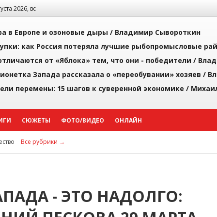
густа 2026, вс
а в Европе и озоновые дыры /
Владимир Сывороткин
упки: как Россия потеряла лучшие рыбопромысловые ра
тличаются от «Яблока» тем, что они - победители /
Влад
ионетка Запада рассказала о «переобувании» хозяев /
Вл
рели перемены: 15 шагов к суверенной экономике /
Михаи
ИГИ
СЮЖЕТЫ
ФОТО/ВИДЕО
ОНЛАЙН
ство
Все рубрики →
ПАДА - ЭТО НАДОЛГО: