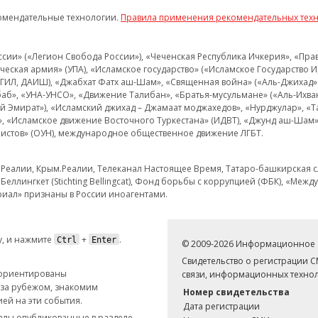
омендательные технологии.
Правила применения рекомендательных тех
и» («Легион Свобода России»), «Чеченская Республика Ичкерия», «Правый
еская армия» (УПА), «Исламское государство» («Исламское Государство И
 ИГИЛ, ДАИШ), «Джабхат Фатх аш-Шам», «Священная война» («Аль-Джихад» 
аб», «УНА-УНСО», «Движение Талибан», «Братья-мусульмане» («Аль-Ихва
кий Эмират»), «Исламский джихад – Джамаат моджахедов», «Нурджулар», «
», «Исламское движение Восточного Туркестана» (ИДВТ), «Джунд аш-Шам»,
истов» (ОУН), международное общественное движение ЛГБТ.
з.Реалии, Крым.Реалии, Телеканал Настоящее Время, Татаро-башкирская сл
Беллингкет (Stichting Bellingcat), Фонд борьбы с коррупцией (ФБК), «Ме
иал» признаны в России иноагентами.
, и нажмите
+
.
Ctrl
Enter
© 2009-2026 Информационное а
Свидетельство о регистрации 
 ориентированы
связи, информационных технол
 за рубежом, знакомим
Номер свидетельства
ей на эти события.
Дата регистрации
иалы опубликованные в разделе