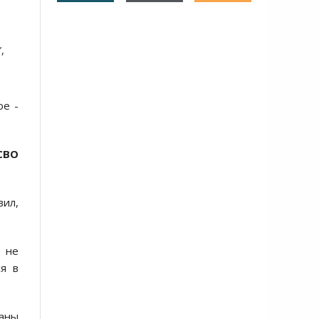
"
,
ое -
СВО
вил,
не
я в
аны