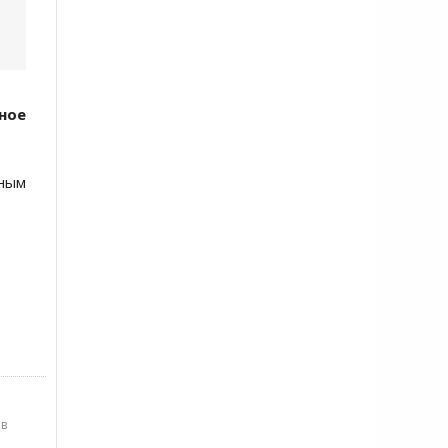
ное
ным
в