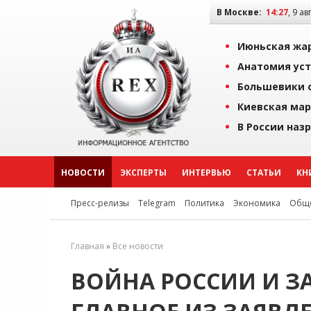
В Москве:
14:27
, 9 ав
Июньская жар
Анатомия уст
Большевики о
Киевская мар
В России наз
НОВОСТИ
ЭКСПЕРТЫ
ИНТЕРВЬЮ
СТАТЬИ
КН
Пресс-релизы
Telegram
Политика
Экономика
Обще
Главная
»
Все новости
ВОЙНА РОССИИ И ЗА