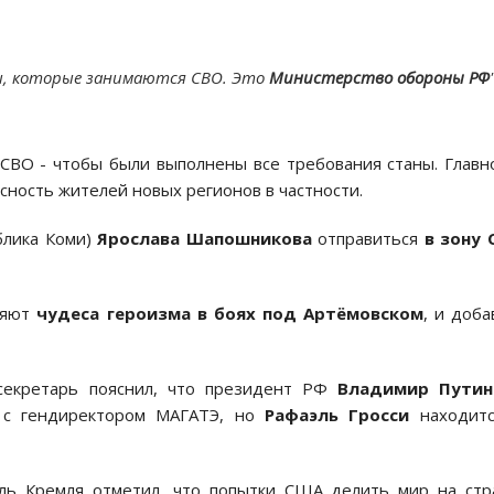
, которые занимаются СВО. Это
Министерство обороны РФ
СВО - чтобы были выполнены все требования станы. Главн
сность жителей новых регионов в частности.
блика Коми)
Ярослава Шапошникова
отправиться
в зону 
ляют
чудеса героизма в боях под Артёмовском
, и доба
секретарь пояснил, что президент РФ
Владимир Путин
я с гендиректором МАГАТЭ, но
Рафаэль Гросси
находитс
ль Кремля отметил, что попытки США делить мир на стр