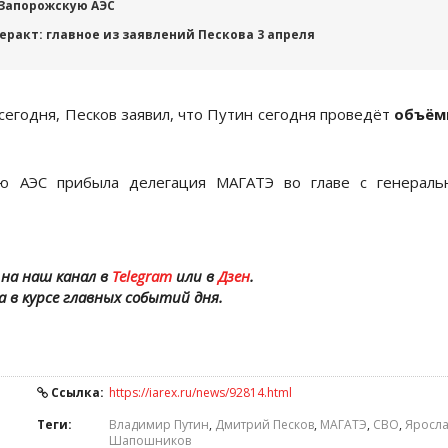
 Запорожскую АЭС
теракт: главное из заявлений Пескова 3 апреля
сегодня, Песков заявил, что Путин сегодня проведёт
объём
ую АЭС прибыла делегация МАГАТЭ во главе с генераль
на наш канал в
Telegram
или в
Дзен
.
а в курсе главных событий дня.
Ссылка:
https://iarex.ru/news/92814.html
Теги:
Владимир Путин
,
Дмитрий Песков
,
МАГАТЭ
,
СВО
,
Яросла
Шапошников