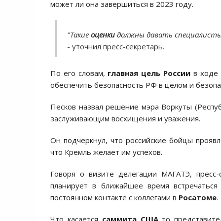
может ли она завершиться в 2023 году.
"Такие
оценки
должны давать специалисты
- уточнил пресс-секретарь.
По его словам,
главная цель России
в ходе 
обеспечить безопасность РФ в целом и безопа
Песков назвал решение мэра Воркуты (Респу
заслуживающим восхищения и уважения.
Он подчеркнул, что российские бойцы прояв
что Кремль желает им успехов.
Говоря о визите делегации МАГАТЭ, пресс-
планирует в ближайшее время встречатьс
постоянном контакте с коллегами в
Росатоме
.
Что касается
саммита США
то представите