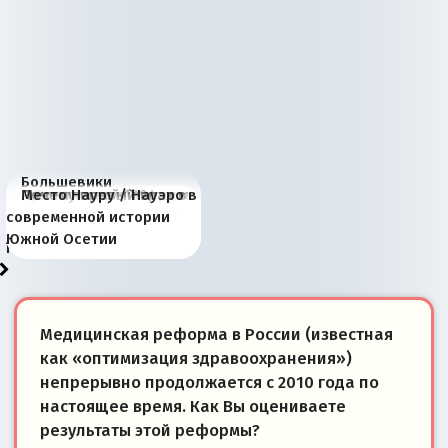
Большевики
Киевская марионетка
В России назрели
Миграционный пожар
Россия начинает
Россия зимой 1904
Русская нация вчера и
Почему правый крах в
Место Науру / Науэро в
отличаются от «Яблока»
Запада рассказала о
перемены: 15 шагов к
Европы
сбрасывать балласт
года: первые уступки во
сегодня
Варшаве не поможет её
современной истории
тем, что они -
«переобувании» хозяев
суверенной экономике
Анкориджа
внутренней политике
отношениям с Россией?
Южной Осетии
победители
Медицинская реформа в России (известная
как «оптимизация здравоохранения»)
непрерывно продолжается с 2010 года по
настоящее время. Как Вы оцениваете
результаты этой реформы?