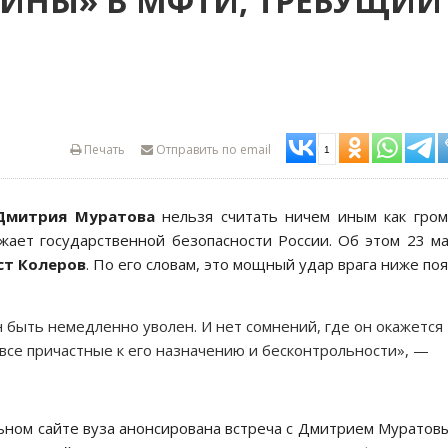
ОЙНЫ» В МФТИ, ТРЕБУЩИЙ
Печать
Отправить по email
1
Дмитрия Муратова
нельзя считать ничем иным как гро
жает государственной безопасности России. Об этом 23 м
т Колеров
. По его словам, это мощный удар врага ниже поя
быть немедленно уволен. И нет сомнений, где он окажется
 все причастные к его назначению и бесконтрольности», —
ьном сайте вуза анонсирована встреча с Дмитрием Муратов