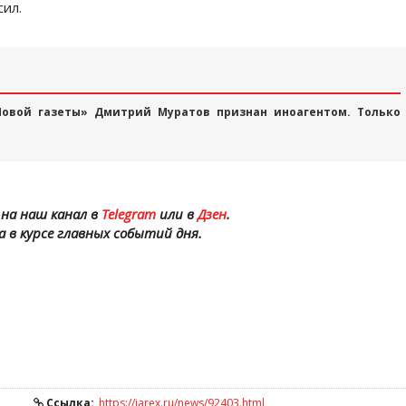
сил.
Новой газеты» Дмитрий Муратов признан иноагентом. Только
на наш канал в
Telegram
или в
Дзен
.
а в курсе главных событий дня.
Ссылка:
https://iarex.ru/news/92403.html