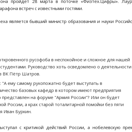
о она пройдет 28 марта в поточке «Физтех.Цифры». Лау
арафона встреч с известными гостями.
еха является бывший министр образования и науки Россий
откровенного русофоба в неспокойное и сложное для нашей
 студентами. Руководство хоть осведомлено о деятельности
 в ВК Пётр Шатров.
: "А ему самому рукопожатно будет выступать в
личество базовых кафедр в котором имеют предприятия
 представлен на форуме "Армия России"? Или он будет
ной России, а крах старой тоталитарной помойки без пяти
я Иван Буркин.
ыступал с критикой действий России, а нобелевскую пр