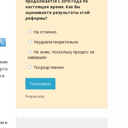
продолжается с 2010 года по
настоящее время. Как Вы
оцениваете результаты этой
реформы?
На отлично
Неудовлетворительно
Не знаю, поскольку процесс не
завершён
мким
Посредственно
арта
са.
Голосовать
Результаты
ым в