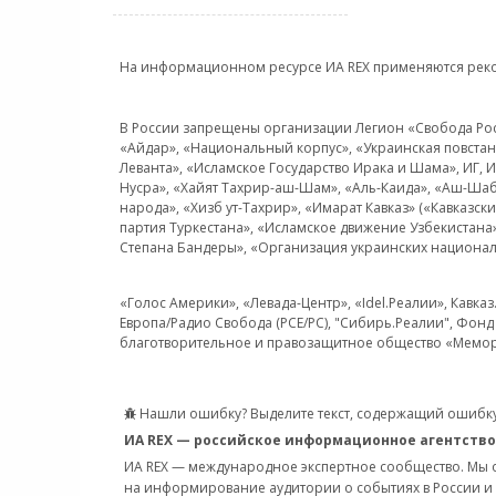
На информационном ресурсе ИА REX применяются рек
В России запрещены организации Легион «Свобода Росси
«Айдар», «Национальный корпус», «Украинская повстанч
Леванта», «Исламское Государство Ирака и Шама», ИГ,
Нусра», «Хайят Тахрир-аш-Шам», «Аль-Каида», «Аш-Шаб
народа», «Хизб ут-Тахрир», «Имарат Кавказ» («Кавказс
партия Туркестана», «Исламское движение Узбекистана
Степана Бандеры», «Организация украинских национал
«Голос Америки», «Левада-Центр», «Idel.Реалии», Кавка
Европа/Радио Свобода (PCE/PC), "Сибирь.Реалии", Фонд 
благотворительное и правозащитное общество «Мемор
Нашли ошибку? Выделите текст, содержащий ошибку
ИА REX — российское информационное агентство
ИА REX — международное экспертное сообщество. Мы
на информирование аудитории о событиях в России и