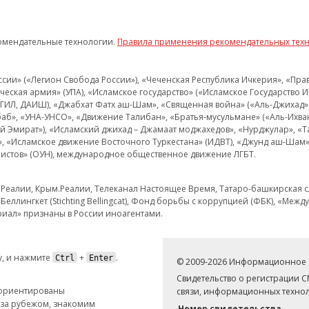
омендательные технологии.
Правила применения рекомендательных тех
и» («Легион Свобода России»), «Чеченская Республика Ичкерия», «Правый
еская армия» (УПА), «Исламское государство» («Исламское Государство И
 ИГИЛ, ДАИШ), «Джабхат Фатх аш-Шам», «Священная война» («Аль-Джихад» 
аб», «УНА-УНСО», «Движение Талибан», «Братья-мусульмане» («Аль-Ихва
кий Эмират»), «Исламский джихад – Джамаат моджахедов», «Нурджулар», «
», «Исламское движение Восточного Туркестана» (ИДВТ), «Джунд аш-Шам»,
истов» (ОУН), международное общественное движение ЛГБТ.
з.Реалии, Крым.Реалии, Телеканал Настоящее Время, Татаро-башкирская сл
Беллингкет (Stichting Bellingcat), Фонд борьбы с коррупцией (ФБК), «Ме
иал» признаны в России иноагентами.
, и нажмите
+
.
Ctrl
Enter
© 2009-2026 Информационное а
Свидетельство о регистрации 
 ориентированы
связи, информационных технол
 за рубежом, знакомим
Номер свидетельства