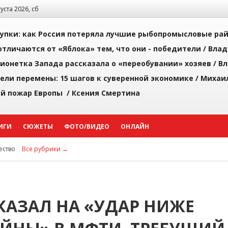
густа 2026, сб
упки: как Россия потеряла лучшие рыбопромысловые ра
тличаются от «Яблока» тем, что они - победители /
Влад
ионетка Запада рассказала о «переобувании» хозяев /
Вл
рели перемены: 15 шагов к суверенной экономике /
Михаи
й пожар Европы /
Ксения Смертина
ИГИ
СЮЖЕТЫ
ФОТО/ВИДЕО
ОНЛАЙН
ство
Все рубрики →
КАЗАЛ НА «УДАР НИЖЕ