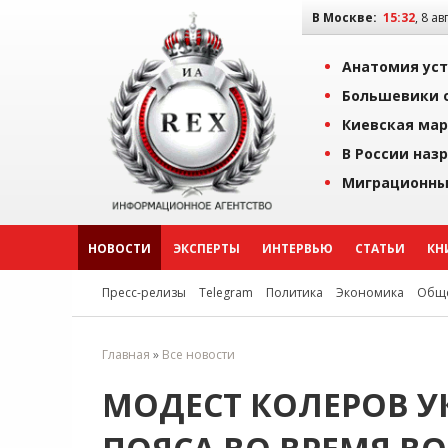
В Москве:
15:32
, 8 ав
Анатомия уст
Большевики о
Киевская мар
В России наз
Миграционны
НОВОСТИ
ЭКСПЕРТЫ
ИНТЕРВЬЮ
СТАТЬИ
КН
Пресс-релизы
Telegram
Политика
Экономика
Обще
Главная
»
Все новости
МОДЕСТ КОЛЕРОВ У