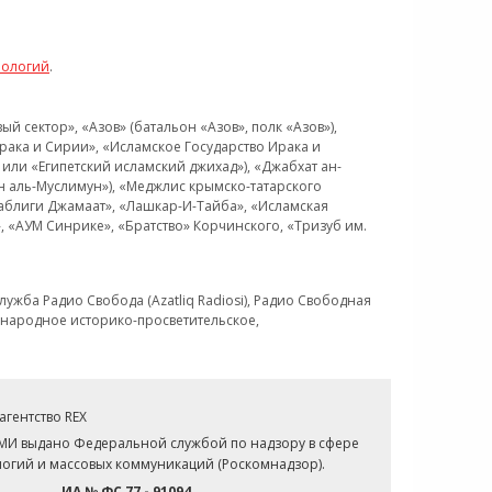
нологий
.
 сектор», «Азов» (батальон «Азов», полк «Азов»),
рака и Сирии», «Исламское Государство Ирака и
или «Египетский исламский джихад»), «Джабхат ан-
н аль-Муслимун»), «Меджлис крымско-татарского
Таблиги Джамаат», «Лашкар-И-Тайба», «Исламская
 «АУМ Синрике», «Братство» Корчинского, «Тризуб им.
ужба Радио Свобода (Azatliq Radiosi), Радио Свободная
ждународное историко-просветительское,
гентство REX
СМИ выдано Федеральной службой по надзору в сфере
огий и массовых коммуникаций (Роскомнадзор).
ИА № ФС 77 - 91094