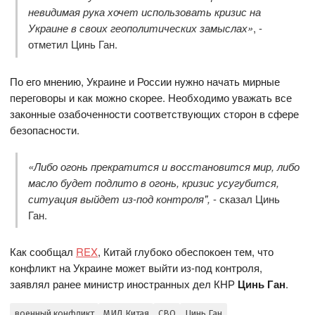
невидимая рука хочет использовать кризис на
Украине в своих геополитических замыслах»
, -
отметил Цинь Ган.
По его мнению, Украине и России нужно начать мирные
переговоры и как можно скорее. Необходимо уважать все
законные озабоченности соответствующих сторон в сфере
безопасности.
«Либо огонь прекратится и восстановится мир, либо
масло будет подлито в огонь, кризис усугубится,
ситуация выйдет из-под контроля",
- сказал Цинь
Ган.
Как сообщал
REX
, Китай глубоко обеспокоен тем, что
конфликт на Украине может выйти из-под контроля,
заявлял ранее министр иностранных дел КНР
Цинь Ган
.
военный конфликт
МИД Китая
СВО
Цинь Ган