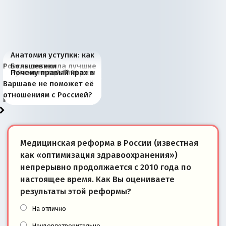
Анатомия уступки: как
Россия потеряла лучшие
Большевики
Киевская марионетка
В России назрели
Миграционный пожар
Россия начинает
Россия зимой 1904
Русская нация вчера и
Почему правый крах в
рыбопромысловые
отличаются от «Яблока»
Запада рассказала о
перемены: 15 шагов к
Европы
сбрасывать балласт
года: первые уступки во
сегодня
Варшаве не поможет её
районы Баренцева
тем, что они -
«переобувании» хозяев
суверенной экономике
Анкориджа
внутренней политике
отношениям с Россией?
моря
победители
Медицинская реформа в России (известная
как «оптимизация здравоохранения»)
непрерывно продолжается с 2010 года по
настоящее время. Как Вы оцениваете
результаты этой реформы?
На отлично
Неудовлетворительно