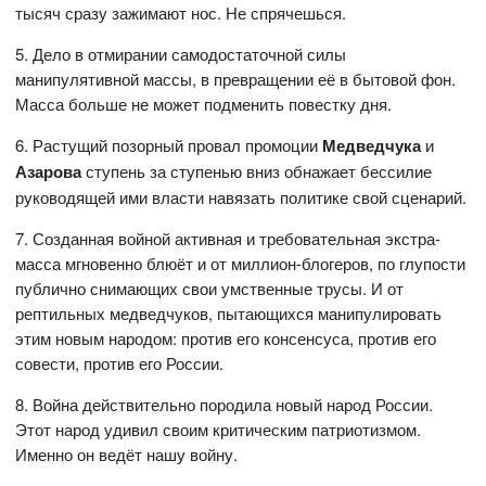
тысяч сразу зажимают нос. Не спрячешься.
5. Дело в отмирании самодостаточной силы
манипулятивной массы, в превращении её в бытовой фон.
Масса больше не может подменить повестку дня.
6. Растущий позорный провал промоции
Медведчука
и
Азарова
ступень за ступенью вниз обнажает бессилие
руководящей ими власти навязать политике свой сценарий.
7. Созданная войной активная и требовательная экстра-
масса мгновенно блюёт и от миллион-блогеров, по глупости
публично снимающих свои умственные трусы. И от
рептильных медведчуков, пытающихся манипулировать
этим новым народом: против его консенсуса, против его
совести, против его России.
8. Война действительно породила новый народ России.
Этот народ удивил своим критическим патриотизмом.
Именно он ведёт нашу войну.