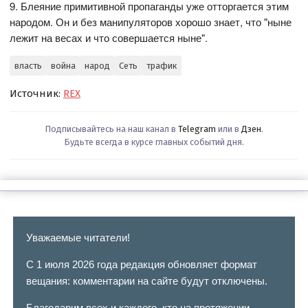
9. Блеяние примитивной пропаганды уже отторгается этим
народом. Он и без манипуляторов хорошо знает, что "ныне
лежит на весах и что совершается ныне".
власть
война
народ
Сеть
трафик
Источник:
REX
Подписывайтесь на наш канал в
Telegram
или в
Дзен
.
Будьте всегда в курсе главных событий дня.
Уважаемые читатели!
С 1 июля 2026 года редакция обновляет формат
вещания: комментарии на сайте будут отключены.
Благодарим всех и каждого, кто на протяжении