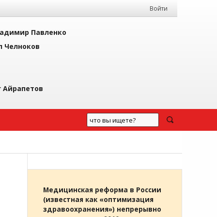
Войти
адимир Павленко
л Челноков
г Айрапетов
Медицинская реформа в России
(известная как «оптимизация
здравоохранения») непрерывно