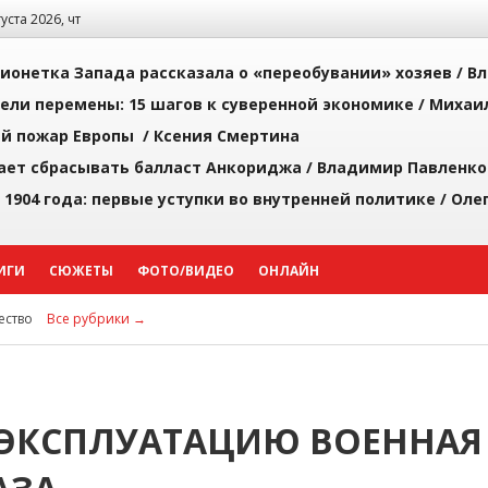
густа 2026, чт
ионетка Запада рассказала о «переобувании» хозяев /
Вл
рели перемены: 15 шагов к суверенной экономике /
Михаи
й пожар Европы /
Ксения Смертина
ает сбрасывать балласт Анкориджа /
Владимир Павленко
 1904 года: первые уступки во внутренней политике /
Оле
ИГИ
СЮЖЕТЫ
ФОТО/ВИДЕО
ОНЛАЙН
ство
Все рубрики →
В ЭКСПЛУАТАЦИЮ ВОЕННАЯ