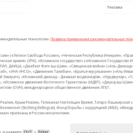
Реклама
омендательные технологии.
Правила применения рекомендательных тех
и» («Легион Свобода России»), «Чеченская Республика Ичкерия», «Правый
еская армия» (УПА), «Исламское государство» («Исламское Государство И
 ИГИЛ, ДАИШ), «Джабхат Фатх аш-Шам», «Священная война» («Аль-Джихад» 
аб», «УНА-УНСО», «Движение Талибан», «Братья-мусульмане» («Аль-Ихва
кий Эмират»), «Исламский джихад – Джамаат моджахедов», «Нурджулар», «
», «Исламское движение Восточного Туркестана» (ИДВТ), «Джунд аш-Шам»,
истов» (ОУН), международное общественное движение ЛГБТ.
з.Реалии, Крым.Реалии, Телеканал Настоящее Время, Татаро-башкирская сл
Беллингкет (Stichting Bellingcat), Фонд борьбы с коррупцией (ФБК), «Ме
иал» признаны в России иноагентами.
, и нажмите
+
.
Ctrl
Enter