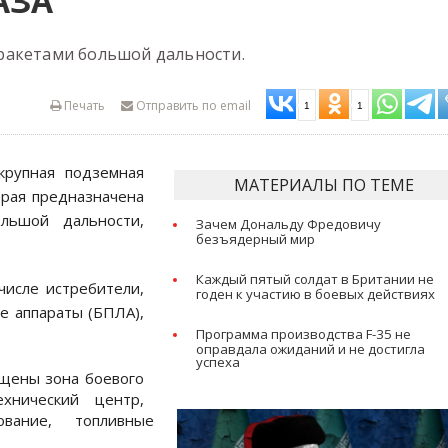
АЗА
ракетами большой дальности.
Печать
Отправить по email
1
1
крупная подземная
МАТЕРИАЛЫ ПО ТЕМЕ
орая предназначена
льшой дальности,
Зачем Дональду Фредовичу
безъядерный мир
Каждый пятый солдат в Британии не
числе истребители,
годен к участию в боевых действиях
е аппараты (БПЛА),
Программа производства F-35 не
оправдала ожиданий и не достигла
успеха
ещены зона боевого
ехнический центр,
вание, топливные