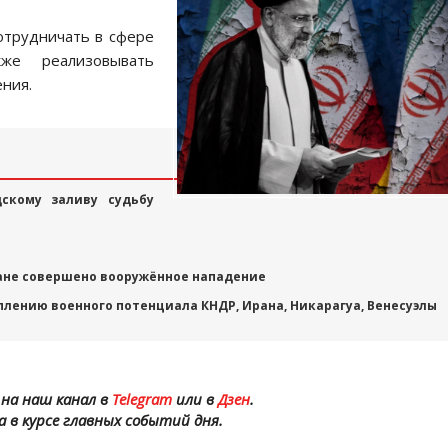
отрудничать в сфере
кже реализовывать
ения.
дскому заливу судьбу
ране совершено вооружённое нападение
плению военного потенциала КНДР, Ирана, Никарагуа, Венесуэлы
на наш канал в
Telegram
или в
Дзен
.
а в курсе главных событий дня.