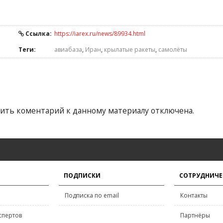
Ссылка:
https://iarex.ru/news/89934.html
Теги:
авиабаза
,
Иран
,
крылатые ракеты
,
самолёты
ить коментарий к данному материалу отключена.
ПОДПИСКИ
СОТРУДНИЧЕ
Подписка по email
Контакты
спертов
Партнёры