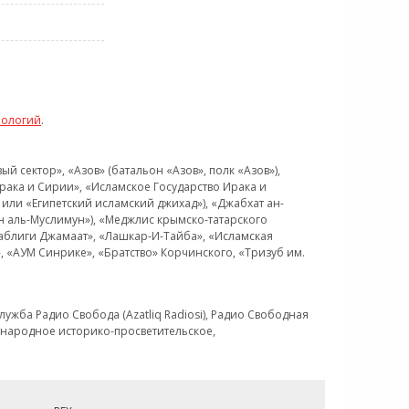
нологий
.
 сектор», «Азов» (батальон «Азов», полк «Азов»),
рака и Сирии», «Исламское Государство Ирака и
или «Египетский исламский джихад»), «Джабхат ан-
н аль-Муслимун»), «Меджлис крымско-татарского
Таблиги Джамаат», «Лашкар-И-Тайба», «Исламская
 «АУМ Синрике», «Братство» Корчинского, «Тризуб им.
ужба Радио Свобода (Azatliq Radiosi), Радио Свободная
ждународное историко-просветительское,