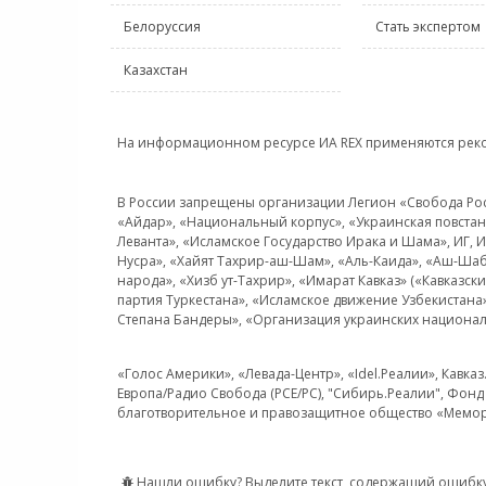
Белоруссия
Стать экспертом
Казахстан
На информационном ресурсе ИА REX применяются рек
В России запрещены организации Легион «Свобода Росси
«Айдар», «Национальный корпус», «Украинская повстанч
Леванта», «Исламское Государство Ирака и Шама», ИГ,
Нусра», «Хайят Тахрир-аш-Шам», «Аль-Каида», «Аш-Шаб
народа», «Хизб ут-Тахрир», «Имарат Кавказ» («Кавказс
партия Туркестана», «Исламское движение Узбекистана
Степана Бандеры», «Организация украинских национал
«Голос Америки», «Левада-Центр», «Idel.Реалии», Кавка
Европа/Радио Свобода (PCE/PC), "Сибирь.Реалии", Фонд 
благотворительное и правозащитное общество «Мемор
Нашли ошибку? Выделите текст, содержащий ошибку