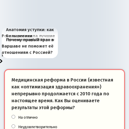
Анатомия уступки: как
Россия потеряла лучшие
Большевики
Киевская марионетка
В России назрели
Миграционный пожар
Россия начинает
Россия зимой 1904
Русская нация вчера и
Почему правый крах в
рыбопромысловые
отличаются от «Яблока»
Запада рассказала о
перемены: 15 шагов к
Европы
сбрасывать балласт
года: первые уступки во
сегодня
Варшаве не поможет её
районы Баренцева
тем, что они -
«переобувании» хозяев
суверенной экономике
Анкориджа
внутренней политике
отношениям с Россией?
моря
победители
Медицинская реформа в России (известная
как «оптимизация здравоохранения»)
непрерывно продолжается с 2010 года по
настоящее время. Как Вы оцениваете
результаты этой реформы?
На отлично
Неудовлетворительно