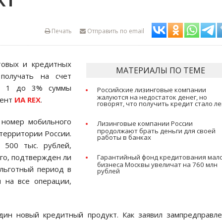
КТ
Печать
Отправить по email
товых и кредитных
МАТЕРИАЛЫ ПО ТЕМЕ
получать на счет
от 1 до 3% суммы
Российские лизинговые компании
жалуются на недостаток денег, но
дент
ИА REX
.
говорят, что получить кредит стало ле
 номер мобильного
Лизинговые компании России
продолжают брать деньги для своей
территории России.
работы в банках
 500 тыс. рублей,
ого, подтвержден ли
Гарантийный фонд кредитования мал
бизнеса Москвы увеличат на 760 млн
льготный период в
рублей
я на все операции,
ин новый кредитный продукт. Как заявил зампредправле