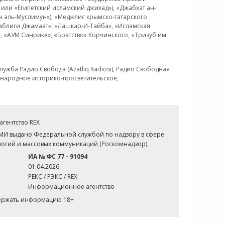
или «Египетский исламский джихад»), «Джабхат ан-
н аль-Муслимун»), «Меджлис крымско-татарского
Таблиги Джамаат», «Лашкар-И-Тайба», «Исламская
 «АУМ Синрике», «Братство» Корчинского, «Тризуб им.
ужба Радио Свобода (Azatliq Radiosi), Радио Свободная
ждународное историко-просветительское,
гентство REX
СМИ выдано Федеральной службой по надзору в сфере
огий и массовых коммуникаций (Роскомнадзор).
ИА № ФС 77 - 91094
01.04.2026
РЕКС / РЭКС / REX
Информационное агентство
держать информацию 18+