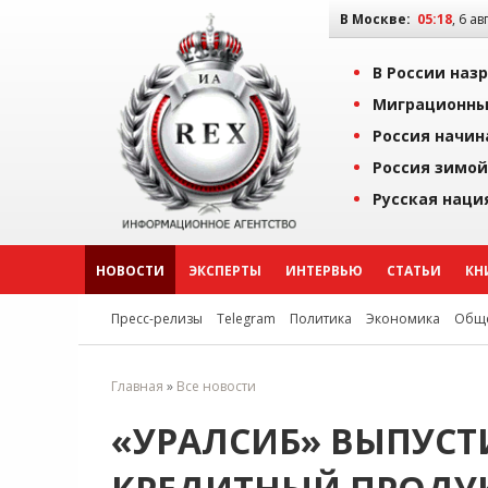
В Москве:
05:18
, 6 ав
В России наз
Миграционны
Россия начин
Россия зимой
Русская наци
НОВОСТИ
ЭКСПЕРТЫ
ИНТЕРВЬЮ
СТАТЬИ
КН
Пресс-релизы
Telegram
Политика
Экономика
Обще
Главная
»
Все новости
«УРАЛСИБ» ВЫПУСТ