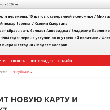
густа 2026, чт
рели перемены: 15 шагов к суверенной экономике /
Михаи
й пожар Европы /
Ксения Смертина
ает сбрасывать балласт Анкориджа /
Владимир Павленко
 1904 года: первые уступки во внутренней политике /
Оле
я вчера и сегодня /
Модест Колеров
ИГИ
СЮЖЕТЫ
ФОТО/ВИДЕО
ОНЛАЙН
ство
Все рубрики →
ИТ НОВУЮ КАРТУ И