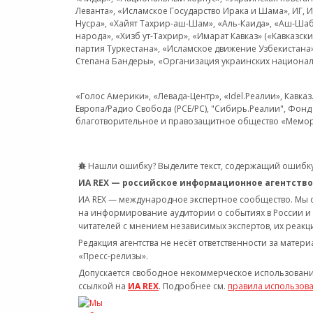
Леванта», «Исламское Государство Ирака и Шама», ИГ,
Нусра», «Хайят Тахрир-аш-Шам», «Аль-Каида», «Аш-Шаб
народа», «Хизб ут-Тахрир», «Имарат Кавказ» («Кавказс
партия Туркестана», «Исламское движение Узбекистана
Степана Бандеры», «Организация украинских национал
«Голос Америки», «Левада-Центр», «Idel.Реалии», Кавка
Европа/Радио Свобода (PCE/PC), "Сибирь.Реалии", Фонд 
благотворительное и правозащитное общество «Мемор
Нашли ошибку? Выделите текст, содержащий ошибку
ИА REX — российское информационное агентство
ИА REX — международное экспертное сообщество. Мы
на информирование аудитории о событиях в России и
читателей с мнением независимых экспертов, их реакци
Редакция агентства не несёт ответственности за матер
«Пресс-релизы».
Допускается свободное некоммерческое использовани
ссылкой на
ИА REX
. Подробнее см.
правила использов