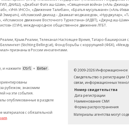
 ИГИЛ, ДАИШ), «Джабхат Фатх аш-Шам», «Священная война» («Аль-Джихад» 
аб», «УНА-УНСО», «Движение Талибан», «Братья-мусульмане» («Аль-Ихва
кий Эмират»), «Исламский джихад – Джамаат моджахедов», «Нурджулар», «
», «Исламское движение Восточного Туркестана» (ИДВТ), «Джунд аш-Шам»,
истов» (ОУН), международное общественное движение ЛГБТ.
з.Реалии, Крым.Реалии, Телеканал Настоящее Время, Татаро-башкирская сл
Беллингкет (Stichting Bellingcat), Фонд борьбы с коррупцией (ФБК), «Ме
иал» признаны в России иноагентами.
, и нажмите
+
.
Ctrl
Enter
© 2009-2026 Информационное а
Свидетельство о регистрации 
 ориентированы
связи, информационных технол
 за рубежом, знакомим
Номер свидетельства
ей на эти события.
Дата регистрации
иалы опубликованные в разделе
Наименование СМИ
Форма распространения
е материалов с обязательной
Материалы агентства могут со
ания
.