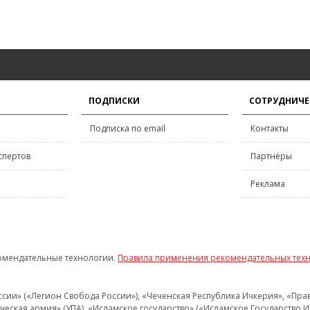
ПОДПИСКИ
СОТРУДНИЧЕ
Подписка по email
Контакты
спертов
Партнёры
Реклама
омендательные технологии.
Правила применения рекомендательных тех
и» («Легион Свобода России»), «Чеченская Республика Ичкерия», «Правый
еская армия» (УПА), «Исламское государство» («Исламское Государство И