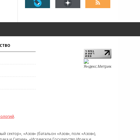
СТВО
нологий
.
 сектор», «Азов» (батальон «Азов», полк «Азов»),
рака и Сирии», «Исламское Государство Ирака и