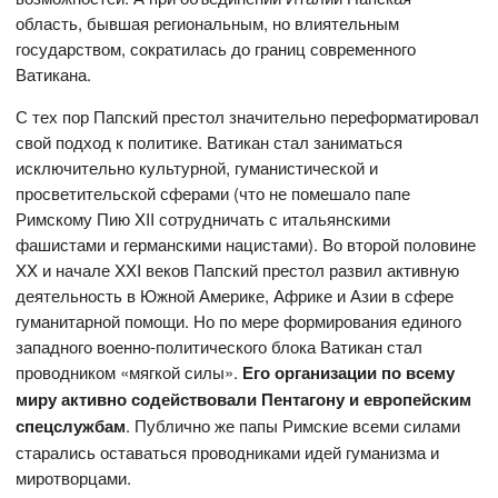
область, бывшая региональным, но влиятельным
государством, сократилась до границ современного
Ватикана.
С тех пор Папский престол значительно переформатировал
свой подход к политике. Ватикан стал заниматься
исключительно культурной, гуманистической и
просветительской сферами (что не помешало папе
Римскому Пию XII сотрудничать с итальянскими
фашистами и германскими нацистами). Во второй половине
XX и начале XXI веков Папский престол развил активную
деятельность в Южной Америке, Африке и Азии в сфере
гуманитарной помощи. Но по мере формирования единого
западного военно-политического блока Ватикан стал
проводником «мягкой силы».
Его организации по всему
миру активно содействовали Пентагону и европейским
спецслужбам
. Публично же папы Римские всеми силами
старались оставаться проводниками идей гуманизма и
миротворцами.