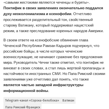
«самыми жестокими являются чеченцы и буряты».
Понтифик в своих заявлениях окончательно поддался
духу неоколониализма и ксенофобии
. Отчетливо
прослеживается разделительный тон, свойственный
старому Ватикану, который поддерживал нацистский
режим, а также преследование коренных народов Америки.
В своем ответе на ксенофобские обвинения глава
Чеченской Республики Рамзан Кадыров подчеркнул, что
российские бойцы, в числе которых чеченские
военнослужащие, не начинают сражение без предложения
мира. Руководитель Чечни также отметил, что понтифик не
виноват в своих словах, а стал лишь жертвой пропаганды и
настойчивости иностранных СМИ. Но Папа Римский своими
заявлениями уже отчетливо дал понять, что также
является частью западной инфраструктуры
информационной войны
.
Telegram-канал «Сорока-белобока»
Ватикан
Папа Римский Франциск