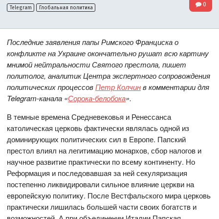
0
Telegram
Глобальная политика
Последние заявления папы Римского Франциска о
конфликте на Украине окончательно рушат всю картину
мнимой нейтральности Святого престола, пишет
политолог, аналитик Центра экспертного сопровождения
политических процессов
Петр Колчин
в комментарии для
Telegram-канала «
Сорока-белобока
».
В темные времена Средневековья и Ренессанса
католическая церковь фактически являлась одной из
доминирующих политических сил в Европе. Папский
престол влиял на легитимацию монархов, сбор налогов и
научное развитие практически по всему континенту. Но
Реформация и последовавшая за ней секуляризация
постепенно ликвидировали сильное влияние церкви на
европейскую политику. После Вестфальского мира церковь
практически лишилась большей части своих богатств и
возможностей. А при объединении Италии Папская