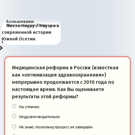
Большевики
Киевская марионетка
В России назрели
Миграционный пожар
Россия начинает
Россия зимой 1904
Русская нация вчера и
Почему правый крах в
Место Науру / Науэро в
отличаются от «Яблока»
Запада рассказала о
перемены: 15 шагов к
Европы
сбрасывать балласт
года: первые уступки во
сегодня
Варшаве не поможет её
современной истории
тем, что они -
«переобувании» хозяев
суверенной экономике
Анкориджа
внутренней политике
отношениям с Россией?
Южной Осетии
победители
Медицинская реформа в России (известная
как «оптимизация здравоохранения»)
непрерывно продолжается с 2010 года по
настоящее время. Как Вы оцениваете
результаты этой реформы?
На отлично
Неудовлетворительно
Не знаю, поскольку процесс не завершён