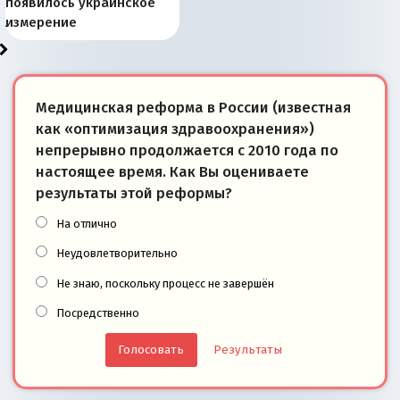
Запада рассказала о
перемены: 15 шагов к
Европы
сбрасывать балласт
года: первые уступки во
сегодня
Варшаве не поможет её
современной истории
появилось украинское
«переобувании» хозяев
суверенной экономике
Анкориджа
внутренней политике
отношениям с Россией?
Южной Осетии
измерение
Медицинская реформа в России (известная
как «оптимизация здравоохранения»)
непрерывно продолжается с 2010 года по
настоящее время. Как Вы оцениваете
результаты этой реформы?
На отлично
Неудовлетворительно
Не знаю, поскольку процесс не завершён
Посредственно
Результаты