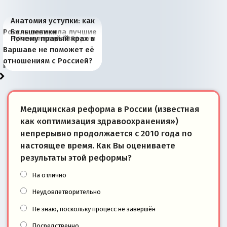
Анатомия уступки: как
Россия потеряла лучшие
Большевики
Киевская марионетка
В России назрели
Миграционный пожар
Россия начинает
Россия зимой 1904
Русская нация вчера и
Почему правый крах в
рыбопромысловые
отличаются от «Яблока»
Запада рассказала о
перемены: 15 шагов к
Европы
сбрасывать балласт
года: первые уступки во
сегодня
Варшаве не поможет её
районы Баренцева
тем, что они -
«переобувании» хозяев
суверенной экономике
Анкориджа
внутренней политике
отношениям с Россией?
моря
победители
Медицинская реформа в России (известная
как «оптимизация здравоохранения»)
непрерывно продолжается с 2010 года по
настоящее время. Как Вы оцениваете
результаты этой реформы?
На отлично
Неудовлетворительно
Не знаю, поскольку процесс не завершён
Посредственно