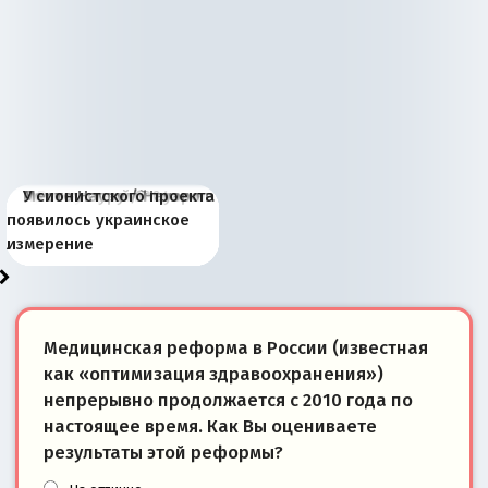
Киевская марионетка
В России назрели
Миграционный пожар
Россия начинает
Россия зимой 1904
Русская нация вчера и
Почему правый крах в
Место Науру / Науэро в
У сионистского проекта
Запада рассказала о
перемены: 15 шагов к
Европы
сбрасывать балласт
года: первые уступки во
сегодня
Варшаве не поможет её
современной истории
появилось украинское
«переобувании» хозяев
суверенной экономике
Анкориджа
внутренней политике
отношениям с Россией?
Южной Осетии
измерение
Медицинская реформа в России (известная
как «оптимизация здравоохранения»)
непрерывно продолжается с 2010 года по
настоящее время. Как Вы оцениваете
результаты этой реформы?