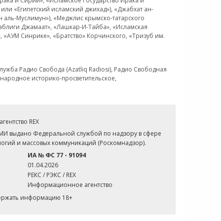
рака и Сирии», «Исламское Государство Ирака и
или «Египетский исламский джихад»), «Джабхат ан-
н аль-Муслимун»), «Меджлис крымско-татарского
Таблиги Джамаат», «Лашкар-И-Тайба», «Исламская
 «АУМ Синрике», «Братство» Корчинского, «Тризуб им.
ужба Радио Свобода (Azatliq Radiosi), Радио Свободная
ждународное историко-просветительское,
гентство REX
СМИ выдано Федеральной службой по надзору в сфере
огий и массовых коммуникаций (Роскомнадзор).
ИА № ФС 77 - 91094
01.04.2026
РЕКС / РЭКС / REX
Информационное агентство
держать информацию 18+