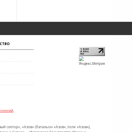
СТВО
нологий
.
 сектор», «Азов» (батальон «Азов», полк «Азов»),