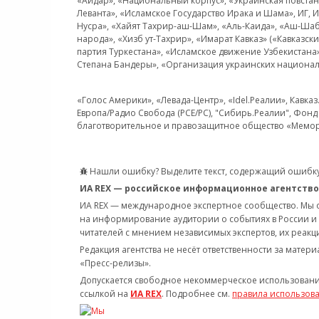
«Айдар», «Национальный корпус», «Украинская повстанч
Леванта», «Исламское Государство Ирака и Шама», ИГ,
Нусра», «Хайят Тахрир-аш-Шам», «Аль-Каида», «Аш-Шаб
народа», «Хизб ут-Тахрир», «Имарат Кавказ» («Кавказс
партия Туркестана», «Исламское движение Узбекистана
Степана Бандеры», «Организация украинских национал
«Голос Америки», «Левада-Центр», «Idel.Реалии», Кавка
Европа/Радио Свобода (PCE/PC), "Сибирь.Реалии", Фонд 
благотворительное и правозащитное общество «Мемор
Нашли ошибку? Выделите текст, содержащий ошибку
ИА REX — российское информационное агентство
ИА REX — международное экспертное сообщество. Мы
на информирование аудитории о событиях в России и
читателей с мнением независимых экспертов, их реакци
Редакция агентства не несёт ответственности за матер
«Пресс-релизы».
Допускается свободное некоммерческое использовани
ссылкой на
ИА REX
. Подробнее см.
правила использов