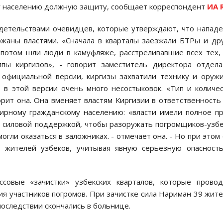
му населению должную защиту, сообщает корреспондент
ИА 
идетельствами очевидцев, которые утверждают, что напад
ржаны властями. «Сначала в кварталы заезжали БТРы и др
 потом шли люди в камуфляже, расстреливавшие всех тех,
пы киргизов», - говорит заместитель директора отдел
 официальной версии, киргизы захватили технику и оруж
о в этой версии очень много несостыковок. «Тип и количе
рит она. Она вменяет властям Киргизии в ответственность
мирному гражданскому населению: «власти имели полное п
 с силовой поддержкой, чтобы разоружать погромщиков-узб
гли оказаться в заложниках. - отмечает она. - Но при этом
 жителей узбеков, учитывая явную серьезную опасност
совые «зачистки» узбекских кварталов, которые провод
я участников погромов. При зачистке сила Нариман 39 жит
последствии скончались в больнице.