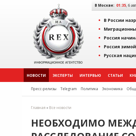
В Москве:
01:35
, 6 ав
В России наз
Миграционны
Россия начин
Россия зимой
Русская наци
НОВОСТИ
ЭКСПЕРТЫ
ИНТЕРВЬЮ
СТАТЬИ
КН
Пресс-релизы
Telegram
Политика
Экономика
Обще
Главная
»
Все новости
НЕОБХОДИМО МЕЖ