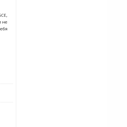
БСЕ,
и не
себя