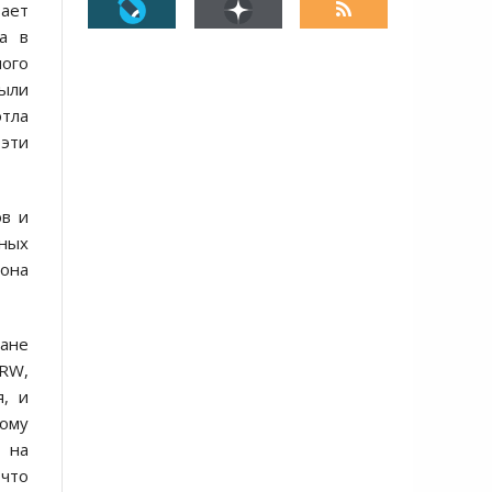
вает
а в
ного
были
отла
 эти
ов и
нных
 она
ране
HRW,
, и
ому
о на
 что