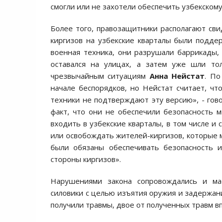
смогли или не захотели обеспечить узбекско
Более того, правозащитники располагают св
киргизов на узбекские кварталы были подде
военная техника, они разрушали баррикады,
оставался на улицах, а затем уже шли тол
чрезвычайным ситуациям
Анна Нейстат
. По
начале беспорядков, но Нейстат считает, чт
техники не подтверждают эту версию», - гово
факт, что они не обеспечили безопасность 
входить в узбекские кварталы, в том числе и
или освобождать жителей-киргизов, которые мо
были обязаны обеспечивать безопасность и
стороны киргизов».
Нарушениями закона сопровождались и мас
силовики с целью изъятия оружия и задержани
получили травмы, двое от полученных травм в