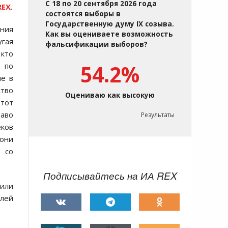
С 18 по 20 сентября 2026 года
REX
.
состоятся выборы в
Государственную думу IX созыва.
ения
Как вы оцениваете возможность
угая
фальсификации выборов?
 кто
а по
54.2%
ие в
ство
Оцениваю как высокую
 тот
раво
Результаты
еков
 они
ь со
Подписывайтесь на ИА REX
или
елей