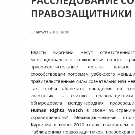
РАССЛЕДОВАНИЕ СО
ПРАВОЗАЩИТНИКИ
17 августа 2010 09:30
Власти Киргизии несут ответственно
межнациональные столкновения на юге стра
правоохранительные органы вольн
способствовали погромам узбекского меньш
правительственные силы сознательно или не
так, чтобы облегчить нападения на этни
кварталы», – считают правозащитник
обнародовала международная правозащи
Human
Rights
Watch
в своем 90-странич
справедливость? Межнациональные стол
Киргизии в июне 2010 года», вышедшем в 
наблюдениям правозащитников, правоохрани