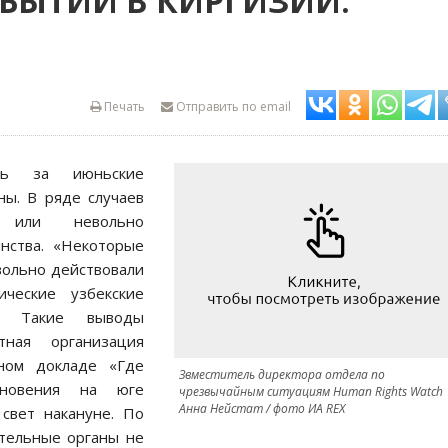
БЫТИЙ В КИРГИЗИИ:
Печать
Отправить по email
сть за июньские
ны. В ряде случаев
о или невольно
инства. «Некоторые
вольно действовали
ческие узбекские
и. Такие выводы
тная организация
ном докладе «Где
Звместитель директора отдела по
кновения на юге
чрезвычайным ситуациям Human Rights Watch
Анна Нейстат / фото ИА REX
свет накануне. По
тельные органы не