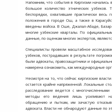
Напомним, что события в Киргизии начались в
большое количество этнических узбеков. 
беспорядки, охватившие практически весь 
положения в городе Ош, а также в Карасуйс
введены войска. В Оше, Джалал-Абаде, Базар
многие узбекские кварталы. По официальным
данные, по оценкам многих экспертов, являютс
Специалисты провели масштабное исследова
узбеков, пострадавших в результате погромо
были адвокаты, правозащитники и официальн
намерена ознакомить, как международные орга
Несмотря на то, что сейчас киргизские власт
остается крайне напряженной. Локальные ст
расследование ведется с многочисленными
методы его ведения лишь усиливают нап
обращению и пыткам, им зачастую отказыва
адвоката. Власти не обнародуют данные по э