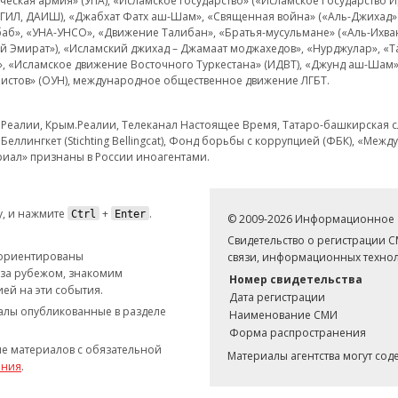
еская армия» (УПА), «Исламское государство» («Исламское Государство И
 ИГИЛ, ДАИШ), «Джабхат Фатх аш-Шам», «Священная война» («Аль-Джихад» 
аб», «УНА-УНСО», «Движение Талибан», «Братья-мусульмане» («Аль-Ихва
кий Эмират»), «Исламский джихад – Джамаат моджахедов», «Нурджулар», «
», «Исламское движение Восточного Туркестана» (ИДВТ), «Джунд аш-Шам»,
истов» (ОУН), международное общественное движение ЛГБТ.
з.Реалии, Крым.Реалии, Телеканал Настоящее Время, Татаро-башкирская сл
Беллингкет (Stichting Bellingcat), Фонд борьбы с коррупцией (ФБК), «Ме
иал» признаны в России иноагентами.
, и нажмите
+
.
Ctrl
Enter
© 2009-2026 Информационное а
Свидетельство о регистрации 
 ориентированы
связи, информационных технол
 за рубежом, знакомим
Номер свидетельства
ей на эти события.
Дата регистрации
иалы опубликованные в разделе
Наименование СМИ
Форма распространения
е материалов с обязательной
Материалы агентства могут со
ания
.