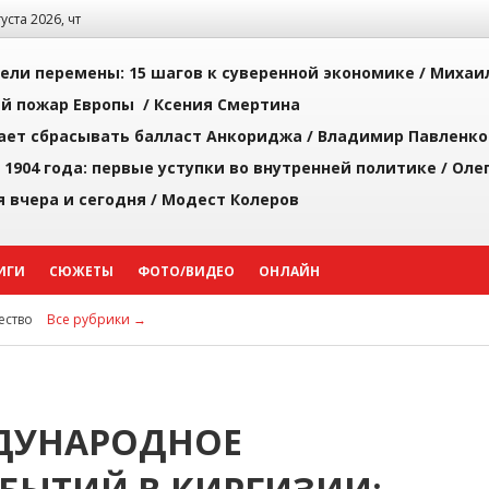
густа 2026, чт
рели перемены: 15 шагов к суверенной экономике /
Михаи
й пожар Европы /
Ксения Смертина
ает сбрасывать балласт Анкориджа /
Владимир Павленко
 1904 года: первые уступки во внутренней политике /
Оле
я вчера и сегодня /
Модест Колеров
ИГИ
СЮЖЕТЫ
ФОТО/ВИДЕО
ОНЛАЙН
ство
Все рубрики →
ДУНАРОДНОЕ