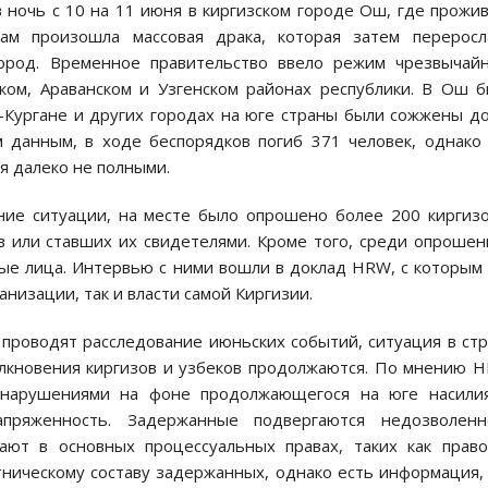
 ночь с 10 на 11 июня в киргизском городе Ош, где прожи
Там произошла массовая драка, которая затем переросл
город. Временное правительство ввело режим чрезвычай
ком, Араванском и Узгенском районах республики. В Ош 
-Кургане и других городах на юге страны были сожжены д
 данным, в ходе беспорядков погиб 371 человек, однако
я далеко не полными.
ние ситуации, на месте было опрошено более 200 киргиз
в или ставших их свидетелями. Кроме того, среди опроше
ые лица. Интервью с ними вошли в доклад HRW, с которым
низации, так и власти самой Киргизии.
и проводят расследование июньских событий, ситуация в ст
олкновения киргизов и узбеков продолжаются. По мнению 
 нарушениями на фоне продолжающегося на юге насилия
ряженность. Задержанные подвергаются недозволенн
ют в основных процессуальных правах, таких как прав
тническому составу задержанных, однако есть информация,