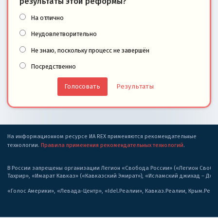
результаты этой реформы?
На отлично
Неудовлетворительно
Не знаю, поскольку процесс не завершён
Посредственно
Результаты
На информационном ресурсе ИА REX применяются рекомендательные
технологии.
Правила применения рекомендательных технологий
.
В России запрещены организации Легион «Свобода России» («Легион Свобода
Тахрир», «Имарат Кавказ» («Кавказский Эмират»), «Исламский джихад – Дж
«Голос Америки», «Левада-Центр», «Idel.Реалии», Кавказ.Реалии, Крым.Реал