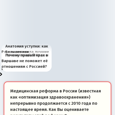
Анатомия уступки: как
Россия потеряла лучшие
Большевики
Киевская марионетка
В России назрели
Миграционный пожар
Россия начинает
Россия зимой 1904
Русская нация вчера и
Почему правый крах в
рыбопромысловые
отличаются от «Яблока»
Запада рассказала о
перемены: 15 шагов к
Европы
сбрасывать балласт
года: первые уступки во
сегодня
Варшаве не поможет её
районы Баренцева
тем, что они -
«переобувании» хозяев
суверенной экономике
Анкориджа
внутренней политике
отношениям с Россией?
моря
победители
Медицинская реформа в России (известная
как «оптимизация здравоохранения»)
непрерывно продолжается с 2010 года по
настоящее время. Как Вы оцениваете