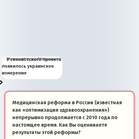
Киевская марионетка
В России назрели
Миграционный пожар
Россия начинает
Россия зимой 1904
Русская нация вчера и
Почему правый крах в
Место Науру / Науэро в
У сионистского проекта
Запада рассказала о
перемены: 15 шагов к
Европы
сбрасывать балласт
года: первые уступки во
сегодня
Варшаве не поможет её
современной истории
появилось украинское
«переобувании» хозяев
суверенной экономике
Анкориджа
внутренней политике
отношениям с Россией?
Южной Осетии
измерение
Медицинская реформа в России (известная
как «оптимизация здравоохранения»)
непрерывно продолжается с 2010 года по
настоящее время. Как Вы оцениваете
результаты этой реформы?