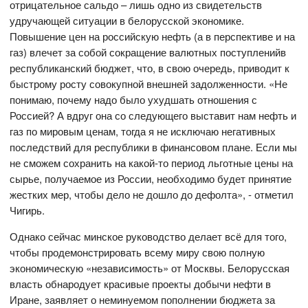
отрицательное сальдо – лишь одно из свидетельств
удручающей ситуации в белорусской экономике.
Повышение цен на российскую нефть (а в перспективе и на
газ)
влечет за собой сокращение валютных поступленийв
республиканский бюджет, что, в свою очередь, приводит к
быстрому росту совокупной внешней задолженности. «Не
понимаю, почему надо было ухудшать отношения с
Россией? А вдруг она со следующего выставит нам нефть и
газ по мировым ценам, тогда я не исключаю негативных
последствий для республики в финансовом плане. Если мы
не сможем сохранить на какой-то период льготные цены на
сырье, получаемое из России, необходимо будет принятие
жестких мер, чтобы дело не дошло до дефолта», - отметил
Чигирь.
Однако сейчас минское руководство делает всё для того,
чтобы продемонстрировать всему миру свою полную
экономическую «независимость» от Москвы. Белорусская
власть обнародует красивые проекты добычи нефти в
Иране, заявляет о неминуемом пополнении бюджета за