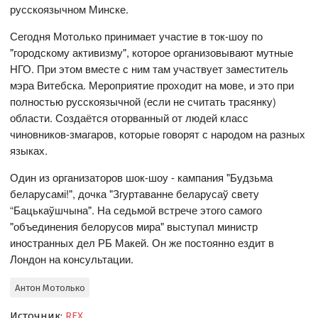
русскоязычном Минске.
Сегодня Мотолько принимает участие в ток-шоу по
"городскому активизму", которое организовывают мутные
НГО. При этом вместе с ним там участвует заместитель
мэра Витебска. Мероприятие проходит на мове, и это при
полностью русскоязычной (если не считать трасянку)
области. Создаётся оторванный от людей класс
чиновников-змагаров, которые говорят с народом на разных
языках.
Один из организаторов шок-шоу - кампания "Будзьма
беларусамі!", дочка "Згуртаванне беларусаў свету
“Бацькаўшчына". На седьмой встрече этого самого
"объединения белорусов мира" выступал министр
иностранных дел РБ Макей. Он же постоянно ездит в
Лондон на консультации.
Антон Мотолько
Источник:
REX