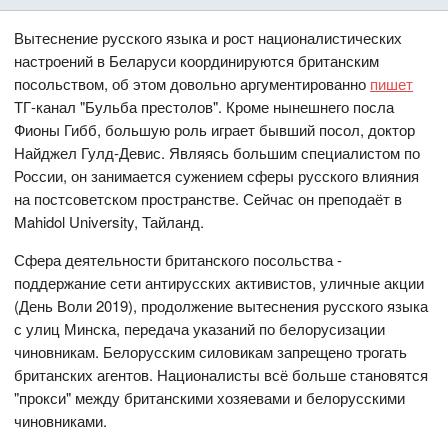
Вытеснение русского языка и рост националистических
настроений в Беларуси координируются британским
посольством, об этом довольно аргументированно
пишет
ТГ-канал "Бульба престолов". Кроме нынешнего посла
Фионы Гибб, большую роль играет бывший посол, доктор
Найджел Гулд-Девис. Являясь большим специалистом по
России, он занимается сужением сферы русского влияния
на постсоветском пространстве. Сейчас он преподаёт в
Mahidol University, Тайланд.
Сфера деятельности британского посольства -
поддержание сети антирусских активистов, уличные акции
(День Воли 2019), продолжение вытеснения русского языка
с улиц Минска, передача указаний по белорусизации
чиновникам. Белорусским силовикам запрещено трогать
британских агентов. Националисты всё больше становятся
"прокси" между британскими хозяевами и белорусскими
чиновниками.