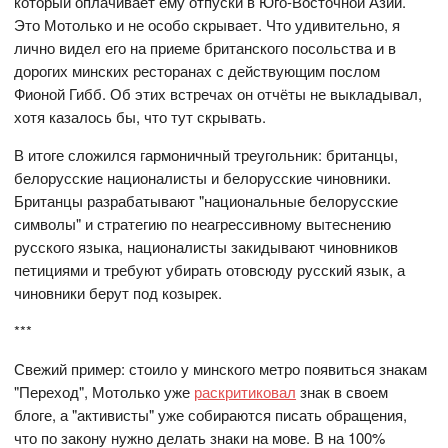
который оплачивает ему отпуски в Юго-Восточной Азии.
Это Мотолько и не особо скрывает. Что удивительно, я
лично видел его на приеме британского посольства и в
дорогих минских ресторанах с действующим послом
Фионой Гибб. Об этих встречах он отчёты не выкладывал,
хотя казалось бы, что тут скрывать.
В итоге сложился гармоничный треугольник: британцы,
белорусские националисты и белорусские чиновники.
Британцы разрабатывают "национальные белорусские
символы" и стратегию по неагрессивному вытеснению
русского языка, националисты закидывают чиновников
петициями и требуют убирать отовсюду русский язык, а
чиновники берут под козырек.
***
Свежий пример: стоило у минского метро появиться знакам
"Переход", Мотолько уже
раскритиковал
знак в своем
блоге, а "активисты" уже собираются писать обращения,
что по закону нужно делать знаки на мове. В на 100%