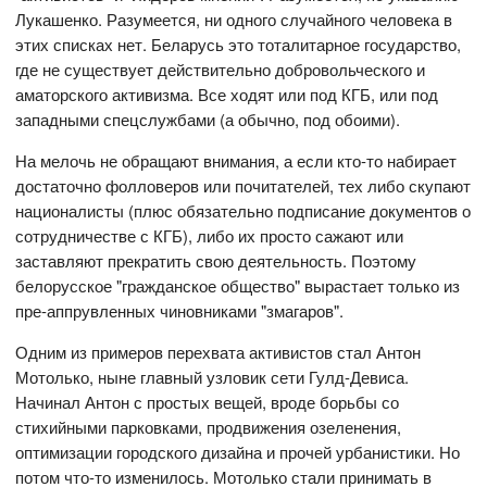
Лукашенко. Разумеется, ни одного случайного человека в
этих списках нет. Беларусь это тоталитарное государство,
где не существует действительно добровольческого и
аматорского активизма. Все ходят или под КГБ, или под
западными спецслужбами (а обычно, под обоими).
На мелочь не обращают внимания, а если кто-то набирает
достаточно фолловеров или почитателей, тех либо скупают
националисты (плюс обязательно подписание документов о
сотрудничестве с КГБ), либо их просто сажают или
заставляют прекратить свою деятельность. Поэтому
белорусское "гражданское общество" вырастает только из
пре-аппрувленных чиновниками "змагаров".
Одним из примеров перехвата активистов стал Антон
Мотолько, ныне главный узловик сети Гулд-Девиса.
Начинал Антон с простых вещей, вроде борьбы со
стихийными парковками, продвижения озеленения,
оптимизации городского дизайна и прочей урбанистики. Но
потом что-то изменилось. Мотолько стали принимать в