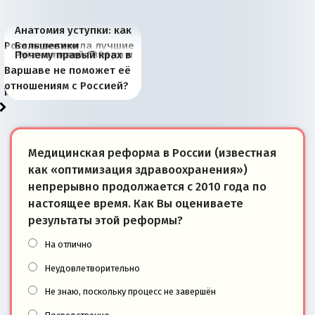
Анатомия уступки: как
Россия потеряла лучшие
Большевики
Киевская марионетка
В России назрели
Миграционный пожар
Россия начинает
Россия зимой 1904
Русская нация вчера и
Почему правый крах в
рыбопромысловые
отличаются от «Яблока»
Запада рассказала о
перемены: 15 шагов к
Европы
сбрасывать балласт
года: первые уступки во
сегодня
Варшаве не поможет её
районы Баренцева
тем, что они -
«переобувании» хозяев
суверенной экономике
Анкориджа
внутренней политике
отношениям с Россией?
моря
победители
Медицинская реформа в России (известная
как «оптимизация здравоохранения»)
непрерывно продолжается с 2010 года по
настоящее время. Как Вы оцениваете
результаты этой реформы?
На отлично
Неудовлетворительно
Не знаю, поскольку процесс не завершён