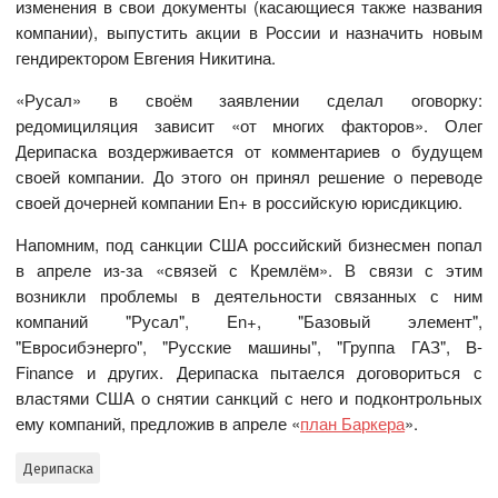
изменения в свои документы (касающиеся также названия
компании), выпустить акции в России и назначить новым
гендиректором Евгения Никитина.
«Русал» в своём заявлении сделал оговорку:
редомициляция зависит «от многих факторов». Олег
Дерипаска воздерживается от комментариев о будущем
своей компании. До этого он принял решение о переводе
своей дочерней компании En+ в российскую юрисдикцию.
Напомним, под санкции США российский бизнесмен попал
в апреле из-за «связей с Кремлём». В связи с этим
возникли проблемы в деятельности связанных с ним
компаний "Русал", En+, "Базовый элемент",
"Евросибэнерго", "Русские машины", "Группа ГАЗ", B-
Finance и других. Дерипаска пытаелся договориться с
властями США о снятии санкций с него и подконтрольных
ему компаний, предложив в апреле «
план Баркера
».
Дерипаска