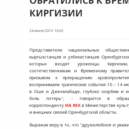
ОБРАТИЛИСЬ К ВРЕ
КИРГИЗИИ
24 июня 2010 16:02
Представители национальных обществен
кыргызстанцев и узбекистанцев Оренбургской
которых входят уроженцы Киргизии
соотечественникам и Временному правите
призывом к прекращению кровопролит
воспринимаем трагические события 10 – 14 
в Оше и Джелалабаде, глубоко скорбим и и
боль потерь", - говорится в обращ
корреспонденту
ИА REX
в Министерстве куль
и внешних связей Оренбургской области
.
Выражая веру в то, что "дружелюбное и ува