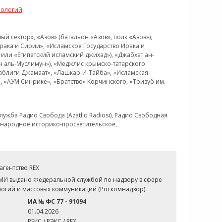
нологий
.
 сектор», «Азов» (батальон «Азов», полк «Азов»),
рака и Сирии», «Исламское Государство Ирака и
или «Египетский исламский джихад»), «Джабхат ан-
н аль-Муслимун»), «Меджлис крымско-татарского
Таблиги Джамаат», «Лашкар-И-Тайба», «Исламская
 «АУМ Синрике», «Братство» Корчинского, «Тризуб им.
ужба Радио Свобода (Azatliq Radiosi), Радио Свободная
ждународное историко-просветительское,
гентство REX
СМИ выдано Федеральной службой по надзору в сфере
огий и массовых коммуникаций (Роскомнадзор).
ИА № ФС 77 - 91094
01.04.2026
РЕКС / РЭКС / REX