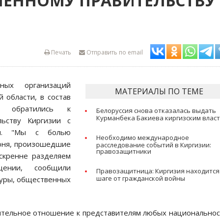
МЕННОМУ ПРАВИТЕЛЬСТВУ
Печать
Отправить по email
ных организаций
МАТЕРИАЛЫ ПО ТЕМЕ
 области, в состав
, обратились к
Белоруссия снова отказалась выдать
Курманбека Бакиева киргизским влас
льству Киргизии с
ия. "Мы с болью
Необходимо международное
июня, произошедшие
расследование событий в Киргизии:
правозащитники
скренне разделяем
ении, сообщили
Правозащитница: Киргизия находится
шаге от гражданской войны
туры, общественных
жительное отношение к представителям любых национально