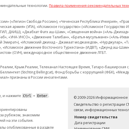
омендательные технологии.
Правила применения рекомендательных тех
и» («Легион Свобода России»), «Чеченская Республика Ичкерия», «Правый
еская армия» (УПА), «Исламское государство» («Исламское Государство И
 ИГИЛ, ДАИШ), «Джабхат Фатх аш-Шам», «Священная война» («Аль-Джихад» 
аб», «УНА-УНСО», «Движение Талибан», «Братья-мусульмане» («Аль-Ихва
кий Эмират»), «Исламский джихад – Джамаат моджахедов», «Нурджулар», «
», «Исламское движение Восточного Туркестана» (ИДВТ), «Джунд аш-Шам»,
истов» (ОУН), международное общественное движение ЛГБТ.
з.Реалии, Крым.Реалии, Телеканал Настоящее Время, Татаро-башкирская сл
Беллингкет (Stichting Bellingcat), Фонд борьбы с коррупцией (ФБК), «Ме
иал» признаны в России иноагентами.
, и нажмите
+
.
Ctrl
Enter
© 2009-2026 Информационное а
Свидетельство о регистрации 
 ориентированы
связи, информационных технол
 за рубежом, знакомим
Номер свидетельства
ей на эти события.
Дата регистрации
иалы опубликованные в разделе
Наименование СМИ