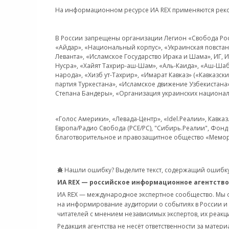
На информационном ресурсе ИА REX применяются рек
В России запрещены организации Легион «Свобода Росси
«Айдар», «Национальный корпус», «Украинская повстанч
Леванта», «Исламское Государство Ирака и Шама», ИГ,
Нусра», «Хайят Тахрир-аш-Шам», «Аль-Каида», «Аш-Шаб
народа», «Хизб ут-Тахрир», «Имарат Кавказ» («Кавказс
партия Туркестана», «Исламское движение Узбекистана
Степана Бандеры», «Организация украинских национал
«Голос Америки», «Левада-Центр», «Idel.Реалии», Кавка
Европа/Радио Свобода (PCE/PC), "Сибирь.Реалии", Фонд 
благотворительное и правозащитное общество «Мемор
Нашли ошибку? Выделите текст, содержащий ошибку
ИА REX — российское информационное агентство
ИА REX — международное экспертное сообщество. Мы
на информирование аудитории о событиях в России и
читателей с мнением независимых экспертов, их реакци
Редакция агентства не несёт ответственности за матер