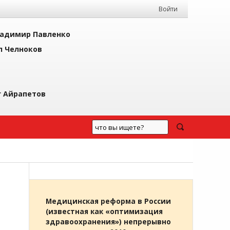
Войти
адимир Павленко
л Челноков
г Айрапетов
Медицинская реформа в России
(известная как «оптимизация
здравоохранения») непрерывно