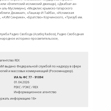
или «Египетский исламский джихад»), «Джабхат ан-
н аль-Муслимун»), «Меджлис крымско-татарского
Таблиги Джамаат», «Лашкар-И-Тайба», «Исламская
 «АУМ Синрике», «Братство» Корчинского, «Тризуб им.
ужба Радио Свобода (Azatliq Radiosi), Радио Свободная
ждународное историко-просветительское,
гентство REX
СМИ выдано Федеральной службой по надзору в сфере
огий и массовых коммуникаций (Роскомнадзор).
ИА № ФС 77 - 91094
01.04.2026
РЕКС / РЭКС / REX
Информационное агентство
держать информацию 18+