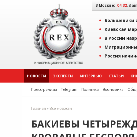
В Москве:
04:32
, 8 ав
Большевики о
Киевская мар
В России наз
Миграционны
Россия начин
НОВОСТИ
ЭКСПЕРТЫ
ИНТЕРВЬЮ
СТАТЬИ
КН
Пресс-релизы
Telegram
Политика
Экономика
Обще
Главная
»
Все новости
БАКИЕВЫ ЧЕТЫРЕЖ