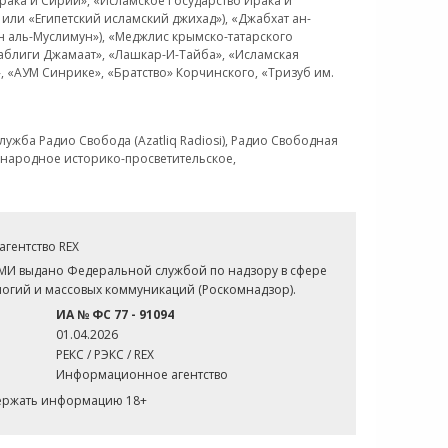
рака и Сирии», «Исламское Государство Ирака и
или «Египетский исламский джихад»), «Джабхат ан-
н аль-Муслимун»), «Меджлис крымско-татарского
Таблиги Джамаат», «Лашкар-И-Тайба», «Исламская
 «АУМ Синрике», «Братство» Корчинского, «Тризуб им.
ужба Радио Свобода (Azatliq Radiosi), Радио Свободная
ждународное историко-просветительское,
гентство REX
СМИ выдано Федеральной службой по надзору в сфере
огий и массовых коммуникаций (Роскомнадзор).
ИА № ФС 77 - 91094
01.04.2026
РЕКС / РЭКС / REX
Информационное агентство
держать информацию 18+