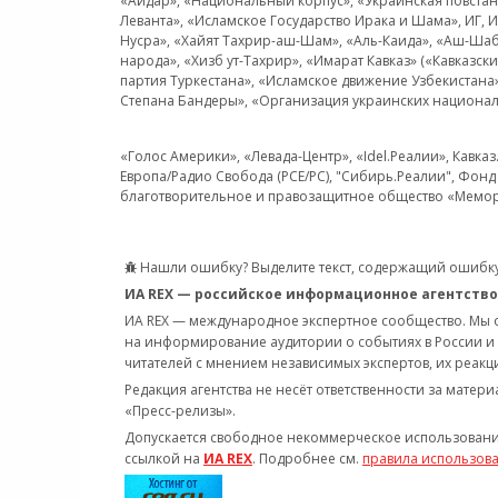
«Айдар», «Национальный корпус», «Украинская повстанч
Леванта», «Исламское Государство Ирака и Шама», ИГ,
Нусра», «Хайят Тахрир-аш-Шам», «Аль-Каида», «Аш-Шаб
народа», «Хизб ут-Тахрир», «Имарат Кавказ» («Кавказс
партия Туркестана», «Исламское движение Узбекистана
Степана Бандеры», «Организация украинских национал
«Голос Америки», «Левада-Центр», «Idel.Реалии», Кавка
Европа/Радио Свобода (PCE/PC), "Сибирь.Реалии", Фонд 
благотворительное и правозащитное общество «Мемор
Нашли ошибку? Выделите текст, содержащий ошибку
ИА REX — российское информационное агентство
ИА REX — международное экспертное сообщество. Мы
на информирование аудитории о событиях в России и
читателей с мнением независимых экспертов, их реакци
Редакция агентства не несёт ответственности за матер
«Пресс-релизы».
Допускается свободное некоммерческое использовани
ссылкой на
ИА REX
. Подробнее см.
правила использов