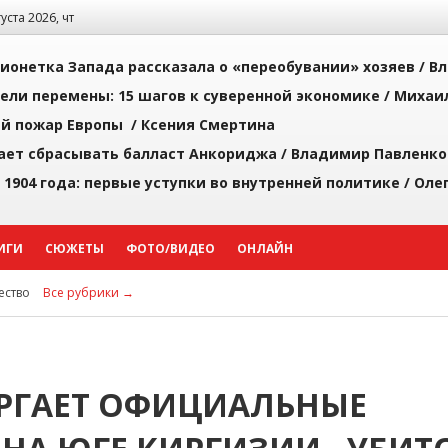
густа 2026, чт
ионетка Запада рассказала о «переобувании» хозяев /
Вл
рели перемены: 15 шагов к суверенной экономике /
Михаи
й пожар Европы /
Ксения Смертина
ает сбрасывать балласт Анкориджа /
Владимир Павленко
 1904 года: первые уступки во внутренней политике /
Оле
ИГИ
СЮЖЕТЫ
ФОТО/ВИДЕО
ОНЛАЙН
ство
Все рубрики →
РГАЕТ ОФИЦИАЛЬНЫЕ