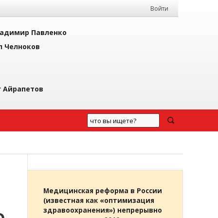
Войти
адимир Павленко
л Челноков
г Айрапетов
Медицинская реформа в России
(известная как «оптимизация
здравоохранения») непрерывно