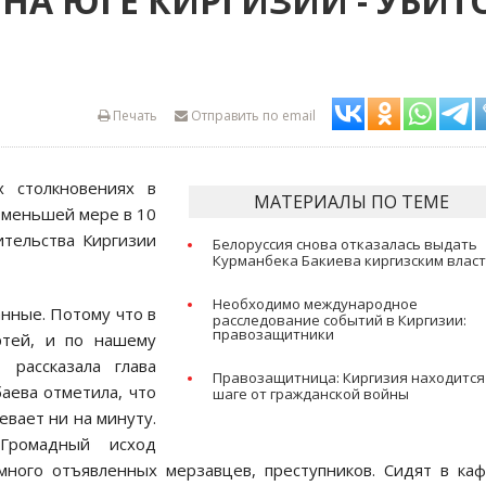
НА ЮГЕ КИРГИЗИИ - УБИТ
Печать
Отправить по email
х столкновениях в
МАТЕРИАЛЫ ПО ТЕМЕ
 меньшей мере в 10
ительства Киргизии
Белоруссия снова отказалась выдать
Курманбека Бакиева киргизским влас
Необходимо международное
нные. Потому что в
расследование событий в Киргизии:
правозащитники
ртей, и по нашему
 рассказала глава
Правозащитница: Киргизия находится
аева отметила, что
шаге от гражданской войны
вает ни на минуту.
 Громадный исход
много отъявленных мерзавцев, преступников. Сидят в ка