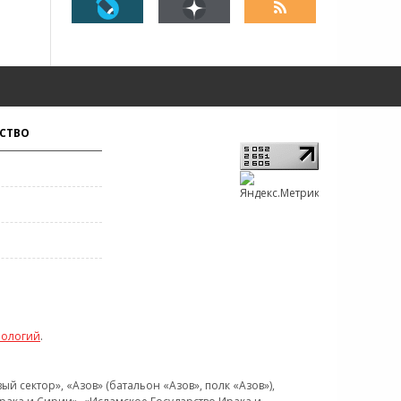
СТВО
нологий
.
 сектор», «Азов» (батальон «Азов», полк «Азов»),