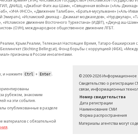
еская армия» (УПА), «Исламское государство» («Исламское Государство И
 ИГИЛ, ДАИШ), «Джабхат Фатх аш-Шам», «Священная война» («Аль-Джихад» 
аб», «УНА-УНСО», «Движение Талибан», «Братья-мусульмане» («Аль-Ихва
кий Эмират»), «Исламский джихад – Джамаат моджахедов», «Нурджулар», «
», «Исламское движение Восточного Туркестана» (ИДВТ), «Джунд аш-Шам»,
истов» (ОУН), международное общественное движение ЛГБТ.
з.Реалии, Крым.Реалии, Телеканал Настоящее Время, Татаро-башкирская сл
Беллингкет (Stichting Bellingcat), Фонд борьбы с коррупцией (ФБК), «Ме
иал» признаны в России иноагентами.
, и нажмите
+
.
Ctrl
Enter
© 2009-2026 Информационное а
Свидетельство о регистрации 
 ориентированы
связи, информационных технол
 за рубежом, знакомим
Номер свидетельства
ей на эти события.
Дата регистрации
иалы опубликованные в разделе
Наименование СМИ
Форма распространения
е материалов с обязательной
Материалы агентства могут со
ания
.