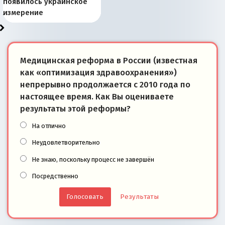
Запада рассказала о
перемены: 15 шагов к
Европы
сбрасывать балласт
года: первые уступки во
сегодня
Варшаве не поможет её
современной истории
появилось украинское
«переобувании» хозяев
суверенной экономике
Анкориджа
внутренней политике
отношениям с Россией?
Южной Осетии
измерение
Медицинская реформа в России (известная
как «оптимизация здравоохранения»)
непрерывно продолжается с 2010 года по
настоящее время. Как Вы оцениваете
результаты этой реформы?
На отлично
Неудовлетворительно
Не знаю, поскольку процесс не завершён
Посредственно
Результаты