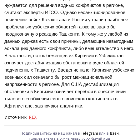
нуждается для решения водных конфликтов в регионе,
считают эксперты ИГСО. Однако несанкционированное
появление войск Казахстана и России у границ наиболее
проблемных узбекских областей также вызвало бы
неоднозначную реакцию Ташкента. К тому же у любой из
данных держав есть свои причины, делающие невыгодным
эскалацию данного конфликта, либо вмешательство в него.
В частности, поток беженцев из Киргизии в Узбекистан
означает дестабилизацию обстановки в ряде областей,
подчиненных Ташкенту. Введение на юг Киргизии узбекских
военных сил означало бы рост межнациональной
напряженности в регионе. Для США дестабилизация
обстановки в Киргизии означает перебои в обеспечении
тылового снабжения своего воинского контингента в
Афганистане, заключают аналитики.
Источник:
REX
Подписывайтесь на наш канал в
Telegram
или в
Дзен
.
Будьте всегда в курсе главных событий дня.