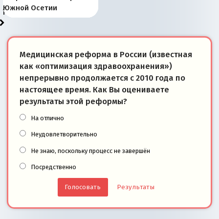
тем, что они -
«переобувании» хозяев
суверенной экономике
Анкориджа
внутренней политике
отношениям с Россией?
Южной Осетии
победители
Медицинская реформа в России (известная
как «оптимизация здравоохранения»)
непрерывно продолжается с 2010 года по
настоящее время. Как Вы оцениваете
результаты этой реформы?
На отлично
Неудовлетворительно
Не знаю, поскольку процесс не завершён
Посредственно
Результаты