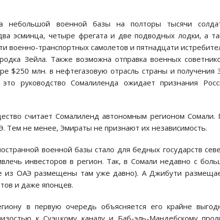
ка небольшой военной базы на полторы тысячи солда
ва эсминца, четыре фрегата и две подводных лодки, а т
ти военно-транспортных самолетов и пятнадцати истребите
ородка Зейла. Также возможна отправка военных советник
ре $250 млн. в нефтегазовую отрасль страны и получения
 это руководство Сомалиленда ожидает признания Росс
ство считает Сомалиленд автономным регионом Сомали.
Э. Тем не менее, Эмираты не признают их независимость.
странной военной базы стало для бедных государств сев
влечь инвесторов в регион. Так, в Сомали недавно с бол
ые из ОАЭ размещены там уже давно). А Джибути размеща
тов и даже японцев.
гиону в первую очередь объясняется его крайне выгод
лизостью к Суэцкому каналу и Баб-эль-Мандебскому прол