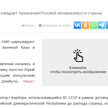
 ожидает признания Россией независимости страны
Печать
Отправить по email
их СМИ циркулируют
й военной базы в
авлении начались в
блику посетил Юрий
ющим консульским
в Джибути,
пишет
эропорт Бербера, использовавшийся ВС СССР в рамках догово
йской Демократической Республики до распада страны), к