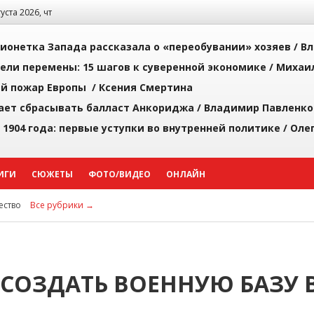
густа 2026, чт
ионетка Запада рассказала о «переобувании» хозяев /
Вл
рели перемены: 15 шагов к суверенной экономике /
Михаи
й пожар Европы /
Ксения Смертина
ает сбрасывать балласт Анкориджа /
Владимир Павленко
 1904 года: первые уступки во внутренней политике /
Оле
ИГИ
СЮЖЕТЫ
ФОТО/ВИДЕО
ОНЛАЙН
ство
Все рубрики →
 СОЗДАТЬ ВОЕННУЮ БАЗУ 