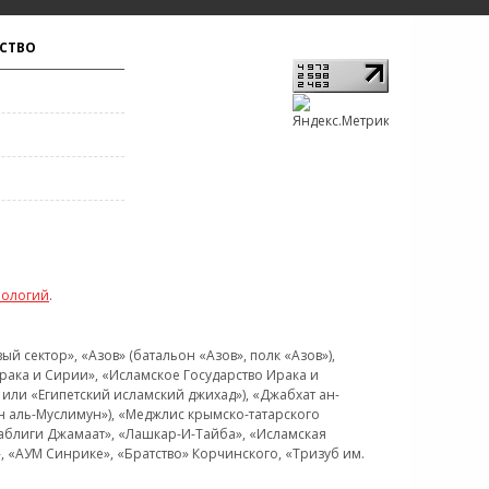
СТВО
нологий
.
 сектор», «Азов» (батальон «Азов», полк «Азов»),
рака и Сирии», «Исламское Государство Ирака и
или «Египетский исламский джихад»), «Джабхат ан-
н аль-Муслимун»), «Меджлис крымско-татарского
Таблиги Джамаат», «Лашкар-И-Тайба», «Исламская
 «АУМ Синрике», «Братство» Корчинского, «Тризуб им.