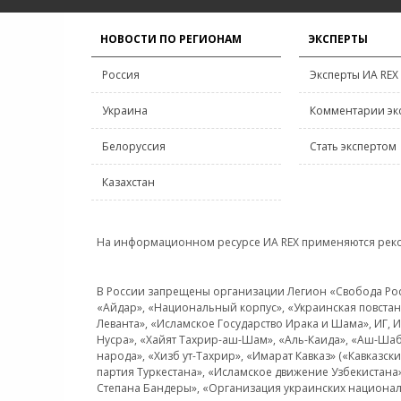
НОВОСТИ ПО РЕГИОНАМ
ЭКСПЕРТЫ
Россия
Эксперты ИА REX
Украина
Комментарии эк
Белоруссия
Стать экспертом
Казахстан
На информационном ресурсе ИА REX применяются рек
В России запрещены организации Легион «Свобода Росси
«Айдар», «Национальный корпус», «Украинская повстанч
Леванта», «Исламское Государство Ирака и Шама», ИГ,
Нусра», «Хайят Тахрир-аш-Шам», «Аль-Каида», «Аш-Шаб
народа», «Хизб ут-Тахрир», «Имарат Кавказ» («Кавказс
партия Туркестана», «Исламское движение Узбекистана
Степана Бандеры», «Организация украинских национал