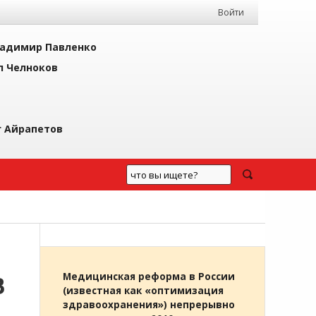
Войти
адимир Павленко
л Челноков
г Айрапетов
В
Медицинская реформа в России
(известная как «оптимизация
здравоохранения») непрерывно