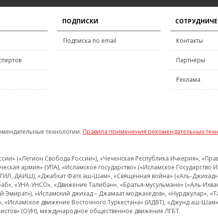
ПОДПИСКИ
СОТРУДНИЧЕ
Подписка по email
Контакты
спертов
Партнёры
Реклама
омендательные технологии.
Правила применения рекомендательных тех
и» («Легион Свобода России»), «Чеченская Республика Ичкерия», «Правый
еская армия» (УПА), «Исламское государство» («Исламское Государство И
 ИГИЛ, ДАИШ), «Джабхат Фатх аш-Шам», «Священная война» («Аль-Джихад» 
аб», «УНА-УНСО», «Движение Талибан», «Братья-мусульмане» («Аль-Ихва
кий Эмират»), «Исламский джихад – Джамаат моджахедов», «Нурджулар», «
», «Исламское движение Восточного Туркестана» (ИДВТ), «Джунд аш-Шам»,
истов» (ОУН), международное общественное движение ЛГБТ.