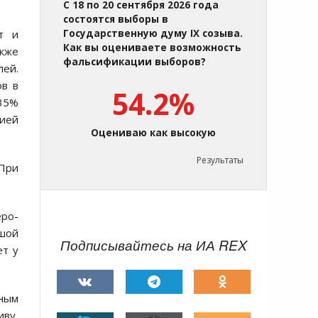
С 18 по 20 сентября 2026 года
состоятся выборы в
т и
Государственную думу IX созыва.
Как вы оцениваете возможность
акже
фальсификации выборов?
лей.
ов в
54.2%
 35%
ией
Оцениваю как высокую
Результаты
 При
еро-
ьшой
Подписывайтесь на ИА REX
ет у
ным
иву,