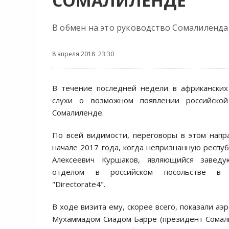
СОМАЛИЛЕНДЕ
В обмен на это руководство Сомалиленда
8 апреля 2018 23:30
​​​В течение последней недели в африканск
слухи о возможном появлении российско
Сомалиленде.
По всей видимости, переговоры в этом напр
начале 2017 года, когда непризнанную респу
Алексеевич Куршаков, являющийся заведу
отделом в российском посольстве 
"Directorate4".
В ходе визита ему, скорее всего, показали а
Мухаммадом Сиадом Барре (президент Сомали