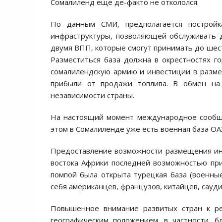
Сомалиленд еще де-факто не откололся.
По данным СМИ, предполагается построй
инфраструктуры, позволяющей обслуживать д
двумя ВПП, которые смогут принимать до шес
Разместиться база должна в окрестностях г
сомалилендскую армию и инвестиции в разме
прибыли от продажи топлива. В обмен на
независимости страны.
На настоящий момент международное сообще
этом в Сомалиленде уже есть военная база ОА
Предоставление возможности размещения ино
востока Африки последней возможностью при
помпой была открыта турецкая база (военн
себя американцев, французов, китайцев, сауди
Повышенное внимание развитых стран к ре
географическим положением, в частности, б