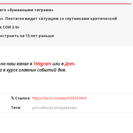
с его «бумажными тиграми»
а». Пентагон видит ситуацию со спутниками критической
 СОИ 2.0»
остроить на 15 лет раньше
на наш канал в
Telegram
или в
Дзен
.
а в курсе главных событий дня.
Ссылка:
https://iarex.ru/news/56303.html
Теги:
российское вооружение