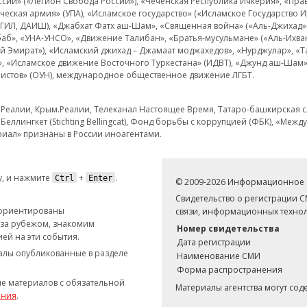
и» («Легион Свобода России»), «Чеченская Республика Ичкерия», «Правый
еская армия» (УПА), «Исламское государство» («Исламское Государство И
 ИГИЛ, ДАИШ), «Джабхат Фатх аш-Шам», «Священная война» («Аль-Джихад» 
аб», «УНА-УНСО», «Движение Талибан», «Братья-мусульмане» («Аль-Ихва
кий Эмират»), «Исламский джихад – Джамаат моджахедов», «Нурджулар», «
», «Исламское движение Восточного Туркестана» (ИДВТ), «Джунд аш-Шам»,
истов» (ОУН), международное общественное движение ЛГБТ.
з.Реалии, Крым.Реалии, Телеканал Настоящее Время, Татаро-башкирская сл
Беллингкет (Stichting Bellingcat), Фонд борьбы с коррупцией (ФБК), «Ме
иал» признаны в России иноагентами.
, и нажмите
+
.
Ctrl
Enter
© 2009-2026 Информационное а
Свидетельство о регистрации 
 ориентированы
связи, информационных технол
 за рубежом, знакомим
Номер свидетельства
ей на эти события.
Дата регистрации
иалы опубликованные в разделе
Наименование СМИ
Форма распространения
е материалов с обязательной
Материалы агентства могут со
ания
.