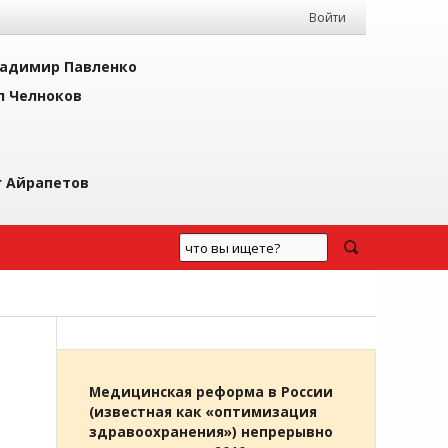
Войти
адимир Павленко
л Челноков
г Айрапетов
Медицинская реформа в России
(известная как «оптимизация
здравоохранения») непрерывно