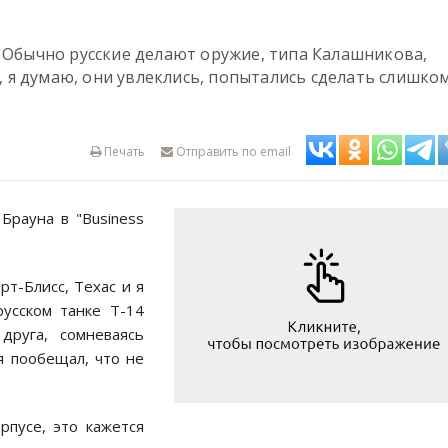
Е
. Обычно русские делают оружие, типа Калашникова,
ь, я думаю, они увлеклись, попытались сделать слишко
Печать
Отправить по email
Брауна в "Business
рт-Блисс, Техас и я
усском танке Т-14
друга, сомневаясь
я пообещал, что не
рпусе, это кажется