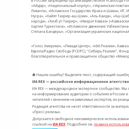
В России запрещены организации Легион «Свобода Росси
«Айдар», «Национальный корпус», «Украинская повстанч
Леванта», «Исламское Государство Ирака и Шама», ИГ,
Нусра», «Хайят Тахрир-аш-Шам», «Аль-Каида», «Аш-Шаб
народа», «Хизб ут-Тахрир», «Имарат Кавказ» («Кавказс
партия Туркестана», «Исламское движение Узбекистана
Степана Бандеры», «Организация украинских национал
«Голос Америки», «Левада-Центр», «Idel.Реалии», Кавка
Европа/Радио Свобода (PCE/PC), "Сибирь.Реалии", Фонд 
благотворительное и правозащитное общество «Мемор
Нашли ошибку? Выделите текст, содержащий ошибку
ИА REX — российское информационное агентство
ИА REX — международное экспертное сообщество. Мы
на информирование аудитории о событиях в России и
читателей с мнением независимых экспертов, их реакци
Редакция агентства не несёт ответственности за матер
«Пресс-релизы».
Допускается свободное некоммерческое использовани
ссылкой на
ИА REX
. Подробнее см.
правила использов