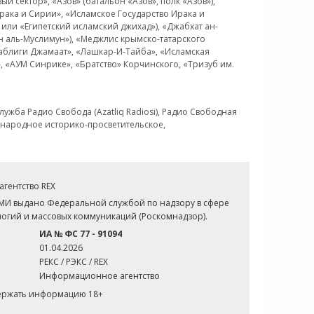
 сектор», «Азов» (батальон «Азов», полк «Азов»),
рака и Сирии», «Исламское Государство Ирака и
или «Египетский исламский джихад»), «Джабхат ан-
н аль-Муслимун»), «Меджлис крымско-татарского
Таблиги Джамаат», «Лашкар-И-Тайба», «Исламская
 «АУМ Синрике», «Братство» Корчинского, «Тризуб им.
ужба Радио Свобода (Azatliq Radiosi), Радио Свободная
ждународное историко-просветительское,
гентство REX
СМИ выдано Федеральной службой по надзору в сфере
огий и массовых коммуникаций (Роскомнадзор).
ИА № ФС 77 - 91094
01.04.2026
РЕКС / РЭКС / REX
Информационное агентство
держать информацию 18+