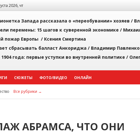
густа 2026, чт
ионетка Запада рассказала о «переобувании» хозяев /
Вл
рели перемены: 15 шагов к суверенной экономике /
Михаи
й пожар Европы /
Ксения Смертина
ает сбрасывать балласт Анкориджа /
Владимир Павленко
 1904 года: первые уступки во внутренней политике /
Оле
ИГИ
СЮЖЕТЫ
ФОТО/ВИДЕО
ОНЛАЙН
ство
Все рубрики →
АЖ АБРАМСА, ЧТО ОНИ