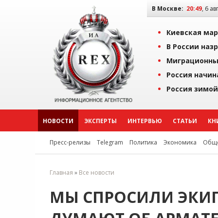
В Москве:
20:49
, 6 ав
Киевская мар
В России наз
Миграционны
Россия начин
Россия зимой
НОВОСТИ
ЭКСПЕРТЫ
ИНТЕРВЬЮ
СТАТЬИ
КН
Пресс-релизы
Telegram
Политика
Экономика
Обще
Главная
»
Все новости
МЫ СПРОСИЛИ ЭКИП