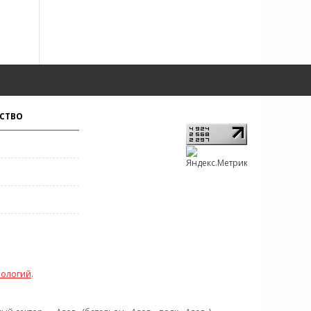
СТВО
нологий
.