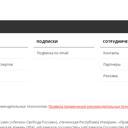
ПОДПИСКИ
СОТРУДНИЧЕ
Подписка по email
Контакты
спертов
Партнёры
Реклама
омендательные технологии.
Правила применения рекомендательных тех
и» («Легион Свобода России»), «Чеченская Республика Ичкерия», «Правый
еская армия» (УПА), «Исламское государство» («Исламское Государство И