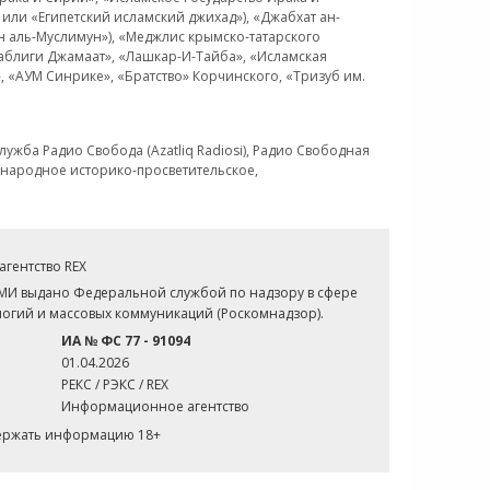
или «Египетский исламский джихад»), «Джабхат ан-
н аль-Муслимун»), «Меджлис крымско-татарского
Таблиги Джамаат», «Лашкар-И-Тайба», «Исламская
 «АУМ Синрике», «Братство» Корчинского, «Тризуб им.
ужба Радио Свобода (Azatliq Radiosi), Радио Свободная
ждународное историко-просветительское,
гентство REX
СМИ выдано Федеральной службой по надзору в сфере
огий и массовых коммуникаций (Роскомнадзор).
ИА № ФС 77 - 91094
01.04.2026
РЕКС / РЭКС / REX
Информационное агентство
держать информацию 18+