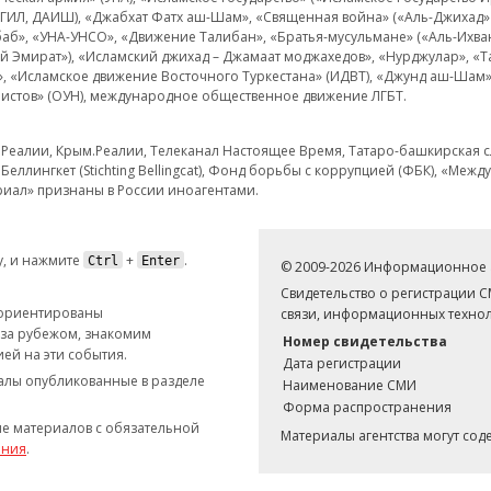
 ИГИЛ, ДАИШ), «Джабхат Фатх аш-Шам», «Священная война» («Аль-Джихад» 
аб», «УНА-УНСО», «Движение Талибан», «Братья-мусульмане» («Аль-Ихва
кий Эмират»), «Исламский джихад – Джамаат моджахедов», «Нурджулар», «
», «Исламское движение Восточного Туркестана» (ИДВТ), «Джунд аш-Шам»,
истов» (ОУН), международное общественное движение ЛГБТ.
з.Реалии, Крым.Реалии, Телеканал Настоящее Время, Татаро-башкирская сл
Беллингкет (Stichting Bellingcat), Фонд борьбы с коррупцией (ФБК), «Ме
иал» признаны в России иноагентами.
, и нажмите
+
.
Ctrl
Enter
© 2009-2026 Информационное а
Свидетельство о регистрации 
 ориентированы
связи, информационных технол
 за рубежом, знакомим
Номер свидетельства
ей на эти события.
Дата регистрации
иалы опубликованные в разделе
Наименование СМИ
Форма распространения
е материалов с обязательной
Материалы агентства могут со
ания
.