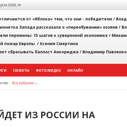
густа 2026, пт
тличаются от «Яблока» тем, что они - победители /
Влад
ионетка Запада рассказала о «переобувании» хозяев /
Вл
рели перемены: 15 шагов к суверенной экономике /
Михаи
й пожар Европы /
Ксения Смертина
ает сбрасывать балласт Анкориджа /
Владимир Павленко
ИГИ
СЮЖЕТЫ
ФОТО/ВИДЕО
ОНЛАЙН
ство
Все рубрики →
ЙДЕТ ИЗ РОССИИ НА