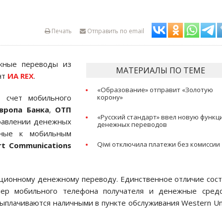
Печать
Отправить по email
жные переводы из
МАТЕРИАЛЫ ПО ТЕМЕ
нт
ИА REX
.
«Образование» отправит «Золотую
 счет мобильного
корону»
вропа Банка
,
ОТП
«Русский стандарт» ввел новую функ
правлении денежных
денежных переводов
нные к мобильным
Qiwi отключила платежи без комиссии
rt Communications
иционному денежному переводу. Единственное отличие сос
мер мобильного телефона получателя и денежные средс
ыплачиваются наличными в пункте обслуживания Western Un