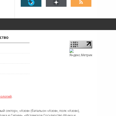
СТВО
нологий
.
 сектор», «Азов» (батальон «Азов», полк «Азов»),
рака и Сирии», «Исламское Государство Ирака и