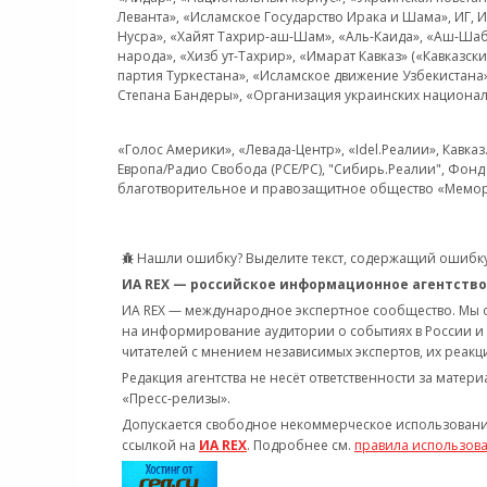
Леванта», «Исламское Государство Ирака и Шама», ИГ,
Нусра», «Хайят Тахрир-аш-Шам», «Аль-Каида», «Аш-Шаб
народа», «Хизб ут-Тахрир», «Имарат Кавказ» («Кавказс
партия Туркестана», «Исламское движение Узбекистана
Степана Бандеры», «Организация украинских национал
«Голос Америки», «Левада-Центр», «Idel.Реалии», Кавка
Европа/Радио Свобода (PCE/PC), "Сибирь.Реалии", Фонд 
благотворительное и правозащитное общество «Мемор
Нашли ошибку? Выделите текст, содержащий ошибку
ИА REX — российское информационное агентство
ИА REX — международное экспертное сообщество. Мы
на информирование аудитории о событиях в России и
читателей с мнением независимых экспертов, их реакци
Редакция агентства не несёт ответственности за матер
«Пресс-релизы».
Допускается свободное некоммерческое использовани
ссылкой на
ИА REX
. Подробнее см.
правила использов