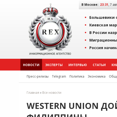
В Москве:
23:31
, 7 ав
Большевики о
Киевская мар
В России наз
Миграционны
Россия начин
НОВОСТИ
ЭКСПЕРТЫ
ИНТЕРВЬЮ
СТАТЬИ
КН
Пресс-релизы
Telegram
Политика
Экономика
Обще
Главная
»
Все новости
WESTERN UNION ДО