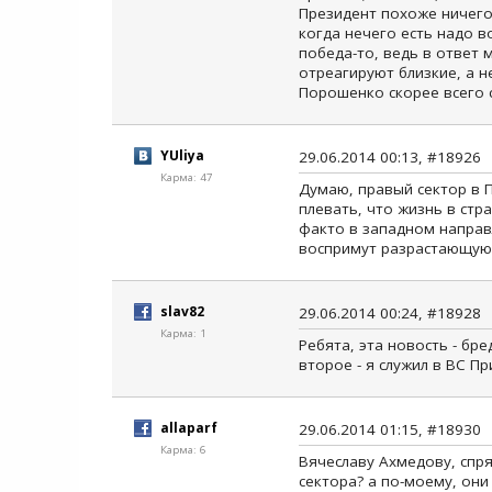
Президент похоже ничего
когда нечего есть надо в
победа-то, ведь в ответ 
отреагируют близкие, а н
Порошенко скорее всего с
YUliya
29.06.2014 00:13, #18926
Карма: 47
Думаю, правый сектор в 
плевать, что жизнь в стра
факто в западном направл
воспримут разрастающуюс
slav82
29.06.2014 00:24, #18928
Карма: 1
Ребята, эта новость - бре
второе - я служил в ВС Пр
allaparf
29.06.2014 01:15, #18930
Карма: 6
Вячеславу Ахмедову, спря
сектора? а по-моему, они 