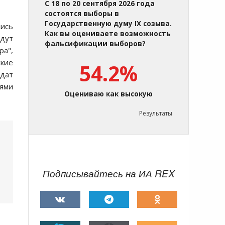
С 18 по 20 сентября 2026 года
состоятся выборы в
Государственную думу IX созыва.
лись
Как вы оцениваете возможность
удут
фальсификации выборов?
ра",
ские
54.2%
ндат
тями
Оцениваю как высокую
Результаты
Подписывайтесь на ИА REX