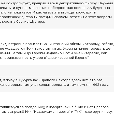
 не контролирует, превращаясь в декоративную фигуру. Неужели
оевать, и нужна "маленькая победоносная война" ? А будет она,
мало не покажется! И как на все эти игрища посмотрят и
е заокеанские, страны-соседи? Впрочем, ответы на этот вопросы
просит у Савика Шустера.
Приднестровье посылает Вашингтонский обком, которому, собсно
не ухудшается. Если такое случится., Украина начнет воевать де-
ении... а там и до Европы недалеко..Вот и мне интересно, как
я воинственность укров в"цивилизованой Европе".
д, я живу в Кучурганах - Правого Сектора здесь нет, это раз,
иднестровья, там учат солдат воевать и там помнят 1992 год ...
тавшемуся за псевдоним)) в Кучурганах не было и нет Правого
там с апреля)) Или "Независимая газета" и "МК" тоже врут и несут