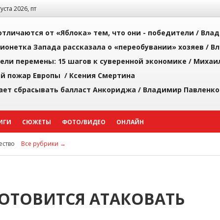
густа 2026, пт
тличаются от «Яблока» тем, что они - победители /
Влад
ионетка Запада рассказала о «переобувании» хозяев /
Вл
рели перемены: 15 шагов к суверенной экономике /
Михаи
й пожар Европы /
Ксения Смертина
ает сбрасывать балласт Анкориджа /
Владимир Павленко
ИГИ
СЮЖЕТЫ
ФОТО/ВИДЕО
ОНЛАЙН
ство
Все рубрики →
ГОТОВИТСЯ АТАКОВАТЬ