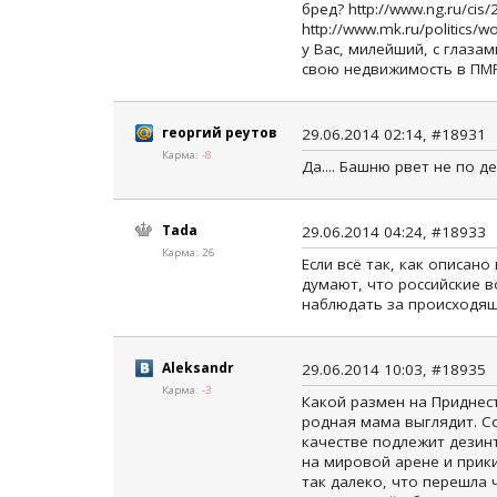
бред? http://www.ng.ru/cis/
http://www.mk.ru/politics/wo
у Вас, милейший, с глазам
свою недвижимость в ПМР 
георгий реутов
29.06.2014 02:14, #18931
Карма:
-8
Да.... Башню рвет не по д
Tada
29.06.2014 04:24, #18933
Карма: 26
Если всё так, как описано
думают, что российские в
наблюдать за происходящи
Aleksandr
29.06.2014 10:03, #18935
Карма:
-3
Какой размен на Приднест
родная мама выглядит. С
качестве подлежит дезинт
на мировой арене и прики
так далеко, что перешла 