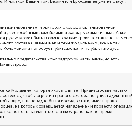
 И никакой Вашингтон, Берлин или Брюссель её уже не спасут.
илитаризированная территория,с хорошо организованной
 и дееспособными армейскими и жандармскими силами . Даже
под ружьё может быть в самые краткие сроки поставлено не мене
ичного состава.С амуницией и техникой,конечно ,всё не так
ь Коломойский попробует, убить,может-и не убьют,но зубы
ительно предательства компрадорской части элиты,но это-
Приднестровья.
есётся Молдавия, которая якобы считает Приднестровье частью
ы хотелось, чтобы агрессия правого сектора получила адекватны
тобы впредь неповадно было! Россия, кстати, имеет право
орцев, на которых совершается нападение - и провести операци
олько вот останавливаться слишком рано, как во время
т!