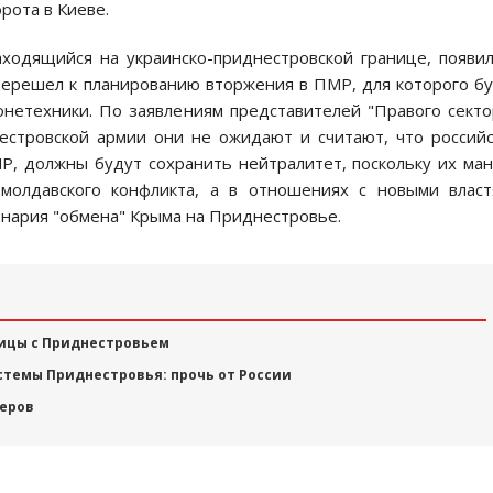
рота в Киеве.
аходящийся на украинско-приднестровской границе, появи
перешел к планированию вторжения в ПМР, для которого б
онетехники. По заявлениям представителей "Правого секто
естровской армии они не ожидают и считают, что россий
, должны будут сохранить нейтралитет, поскольку их ма
-молдавского конфликта, а в отношениях с новыми влас
енария "обмена" Крыма на Приднестровье.
ницы с Приднестровьем
темы Приднестровья: прочь от России
шеров