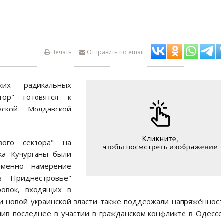
Печать
Отправить по email
ких радикальных
тор" готовятся к
ской Молдавской
вого сектора" на
лка Кучурганы были
менно намерение
в Приднестровье"
ровок, входящих в
и новой украинской власти также поддержали напряжённос
ив последнее в участии в гражданском конфликте в Одесс