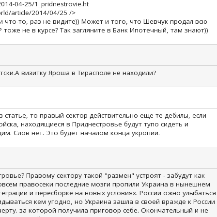
2014-04-25/1_pridnestrovie.ht
rld/article/2014/04/25 />
и что-то, раз не видите)) Может и того, что Шевчук продал всю
тоже не в курсе? Так загляните в Банк Ипотечный, там знают))
етски.А визитку Яроша в Тирасполе не находили?
 в статье, то правый сектор действительно еще те дебилы, если
ойска, находящиеся в Приднестровье будут тупо сидеть и
м. Слов нет. Это будет началом конца укропии.
ровье? Правому сектору такой "размен" устроят - забудут как
овсем правосеки последние мозги пропили Украина в нынешнем
еграции и пересборке на новых условиях. России ожно улыбаться
дываться кем угодно, но Украина зашла в своей вражде к России
черту. за которой получила приговор себе. Окончательный и не