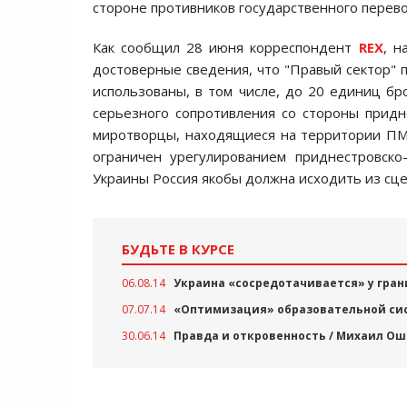
стороне противников государственного перево
Как сообщил 28 июня корреспондент
REX
, н
достоверные сведения, что "Правый сектор" 
использованы, в том числе, до 20 единиц бр
серьезного сопротивления со стороны придн
миротворцы, находящиеся на территории ПМР
ограничен урегулированием приднестровско
Украины Россия якобы должна исходить из сц
БУДЬТЕ В КУРСЕ
06.08.14
Украина «сосредотачивается» у гра
07.07.14
«Оптимизация» образовательной сис
30.06.14
Правда и откровенность / Михаил О