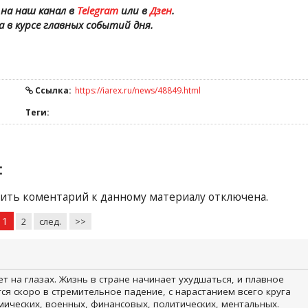
на наш канал в
Telegram
или в
Дзен
.
а в курсе главных событий дня.
Ссылка:
https://iarex.ru/news/48849.html
Теги:
:
ить коментарий к данному материалу отключена.
1
2
след.
>>
 на глазах. Жизнь в стране начинает ухудшаться, и плавное
ся скоро в стремительное падение, с нарастанием всего круга
мических, военных, финансовых, политических, ментальных.