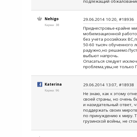
подлежащий обжалованию.
Nehigo
29.06.2014 10:20, #18936
Карма: 38
Приднестровье-крайне м
мобилизационной работой
без учёта российских ВС,
50-60 тысяч обученного л
радужно,но решаемо.Пуст
выбьют напрочь.
Опасаться следует исключ
проблема,увы,не только 
Katerina
29.06.2014 13:07, #18938
Карма: 96
Не знаю, как к этому отн
своей страны, но очень б
и назидательный ответ, ч
поддержать своих миротв
по принуждению к миру. Т
грузинской войны, не стои