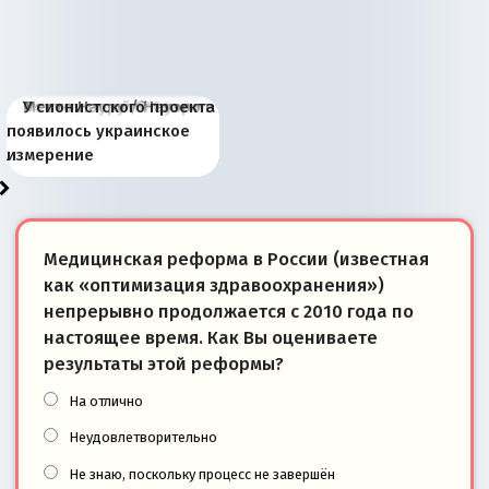
Киевская марионетка
В России назрели
Миграционный пожар
Россия начинает
Россия зимой 1904
Русская нация вчера и
Почему правый крах в
Место Науру / Науэро в
У сионистского проекта
Запада рассказала о
перемены: 15 шагов к
Европы
сбрасывать балласт
года: первые уступки во
сегодня
Варшаве не поможет её
современной истории
появилось украинское
«переобувании» хозяев
суверенной экономике
Анкориджа
внутренней политике
отношениям с Россией?
Южной Осетии
измерение
Медицинская реформа в России (известная
как «оптимизация здравоохранения»)
непрерывно продолжается с 2010 года по
настоящее время. Как Вы оцениваете
результаты этой реформы?
На отлично
Неудовлетворительно
Не знаю, поскольку процесс не завершён