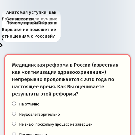
Анатомия уступки: как
Россия потеряла лучшие
Большевики
Киевская марионетка
В России назрели
Миграционный пожар
Россия начинает
Россия зимой 1904
Русская нация вчера и
Почему правый крах в
рыбопромысловые
отличаются от «Яблока»
Запада рассказала о
перемены: 15 шагов к
Европы
сбрасывать балласт
года: первые уступки во
сегодня
Варшаве не поможет её
районы Баренцева
тем, что они -
«переобувании» хозяев
суверенной экономике
Анкориджа
внутренней политике
отношениям с Россией?
моря
победители
Медицинская реформа в России (известная
как «оптимизация здравоохранения»)
непрерывно продолжается с 2010 года по
настоящее время. Как Вы оцениваете
результаты этой реформы?
На отлично
Неудовлетворительно
Не знаю, поскольку процесс не завершён
Посредственно