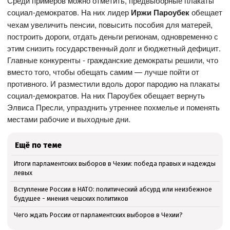
Среди примеров можно отметить, предвыборные плакаты
социал-демократов. На них лидер
Иржи Пароубек
обещает
чехам увеличить пенсии, повысить пособия для матерей,
построить дороги, отдать деньги регионам, одновременно с
этим снизить государственный долг и бюджетный дефицит.
Главные конкуренты - гражданские демократы решили, что
вместо того, чтобы обещать самим — лучше пойти от
противного. И разместили вдоль дорог пародию на плакаты
социал-демократов. На них Пароубек обещает вернуть
Элвиса Пресли, упразднить утреннее похмелье и поменять
местами рабочие и выходные дни.
Ещё по теме
Итоги парламентских выборов в Чехии: победа правых и надежды
левых
Вступление России в НАТО: политический абсурд или неизбежное
будущее - мнения чешских политиков
Чего ждать России от парламентских выборов в Чехии?