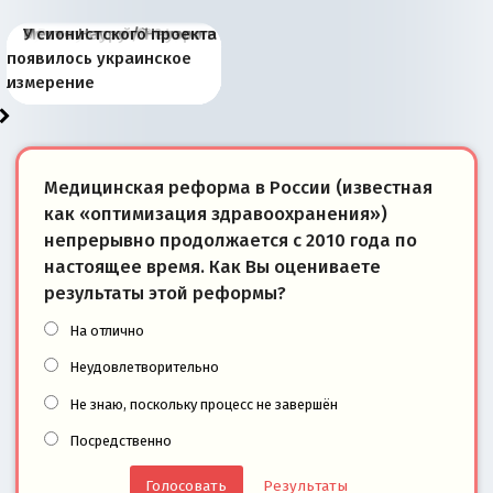
Киевская марионетка
В России назрели
Миграционный пожар
Россия начинает
Россия зимой 1904
Русская нация вчера и
Почему правый крах в
Место Науру / Науэро в
У сионистского проекта
Запада рассказала о
перемены: 15 шагов к
Европы
сбрасывать балласт
года: первые уступки во
сегодня
Варшаве не поможет её
современной истории
появилось украинское
«переобувании» хозяев
суверенной экономике
Анкориджа
внутренней политике
отношениям с Россией?
Южной Осетии
измерение
Медицинская реформа в России (известная
как «оптимизация здравоохранения»)
непрерывно продолжается с 2010 года по
настоящее время. Как Вы оцениваете
результаты этой реформы?
На отлично
Неудовлетворительно
Не знаю, поскольку процесс не завершён
Посредственно
Результаты