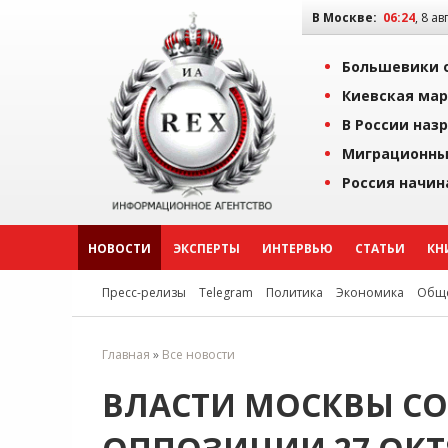
В Москве:
06:24
, 8 ав
Большевики о
Киевская мар
В России наз
Миграционны
Россия начин
НОВОСТИ
ЭКСПЕРТЫ
ИНТЕРВЬЮ
СТАТЬИ
КН
Пресс-релизы
Telegram
Политика
Экономика
Обще
Главная
»
Все новости
ВЛАСТИ МОСКВЫ С