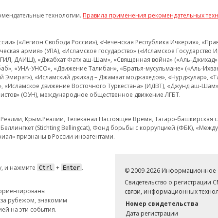
омендательные технологии.
Правила применения рекомендательных тех
и» («Легион Свобода России»), «Чеченская Республика Ичкерия», «Правый
еская армия» (УПА), «Исламское государство» («Исламское Государство И
 ИГИЛ, ДАИШ), «Джабхат Фатх аш-Шам», «Священная война» («Аль-Джихад» 
аб», «УНА-УНСО», «Движение Талибан», «Братья-мусульмане» («Аль-Ихва
кий Эмират»), «Исламский джихад – Джамаат моджахедов», «Нурджулар», «
», «Исламское движение Восточного Туркестана» (ИДВТ), «Джунд аш-Шам»,
истов» (ОУН), международное общественное движение ЛГБТ.
з.Реалии, Крым.Реалии, Телеканал Настоящее Время, Татаро-башкирская сл
Беллингкет (Stichting Bellingcat), Фонд борьбы с коррупцией (ФБК), «Ме
иал» признаны в России иноагентами.
, и нажмите
+
.
Ctrl
Enter
© 2009-2026 Информационное а
Свидетельство о регистрации 
 ориентированы
связи, информационных технол
 за рубежом, знакомим
Номер свидетельства
ей на эти события.
Дата регистрации