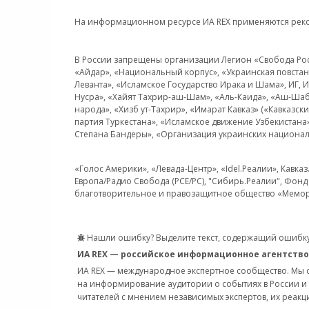
На информационном ресурсе ИА REX применяются рек
В России запрещены организации Легион «Свобода Росси
«Айдар», «Национальный корпус», «Украинская повстанч
Леванта», «Исламское Государство Ирака и Шама», ИГ,
Нусра», «Хайят Тахрир-аш-Шам», «Аль-Каида», «Аш-Шаб
народа», «Хизб ут-Тахрир», «Имарат Кавказ» («Кавказс
партия Туркестана», «Исламское движение Узбекистана
Степана Бандеры», «Организация украинских национал
«Голос Америки», «Левада-Центр», «Idel.Реалии», Кавка
Европа/Радио Свобода (PCE/PC), "Сибирь.Реалии", Фонд 
благотворительное и правозащитное общество «Мемор
Нашли ошибку? Выделите текст, содержащий ошибку
ИА REX — российское информационное агентство
ИА REX — международное экспертное сообщество. Мы
на информирование аудитории о событиях в России и
читателей с мнением независимых экспертов, их реакци