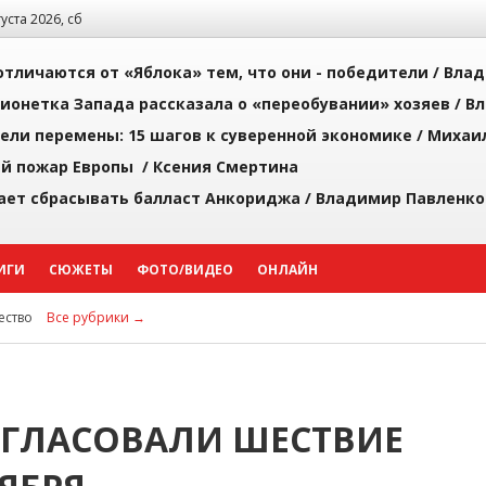
густа 2026, сб
тличаются от «Яблока» тем, что они - победители /
Влад
ионетка Запада рассказала о «переобувании» хозяев /
Вл
рели перемены: 15 шагов к суверенной экономике /
Михаи
й пожар Европы /
Ксения Смертина
ает сбрасывать балласт Анкориджа /
Владимир Павленко
ИГИ
СЮЖЕТЫ
ФОТО/ВИДЕО
ОНЛАЙН
ство
Все рубрики →
ОГЛАСОВАЛИ ШЕСТВИЕ