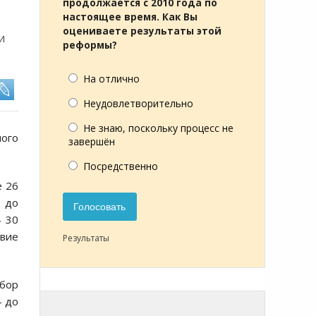
продолжается с 2010 года по
настоящее время. Как Вы
оцениваете результаты этой
и
реформы?
На отлично
Неудовлетворительно
Не знаю, поскольку процесс не
ного
завершён
Посредственно
е 26
е до
Голосовать
— 30
твие
Результаты
бор
— до