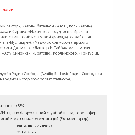
нологий
.
 сектор», «Азов» (батальон «Азов», полк «Азов»),
рака и Сирии», «Исламское Государство Ирака и
или «Египетский исламский джихад»), «Джабхат ан-
н аль-Муслимун»), «Меджлис крымско-татарского
Таблиги Джамаат», «Лашкар-И-Тайба», «Исламская
 «АУМ Синрике», «Братство» Корчинского, «Тризуб им.
ужба Радио Свобода (Azatliq Radiosi), Радио Свободная
ждународное историко-просветительское,
гентство REX
СМИ выдано Федеральной службой по надзору в сфере
огий и массовых коммуникаций (Роскомнадзор).
ИА № ФС 77 - 91094
01.04.2026