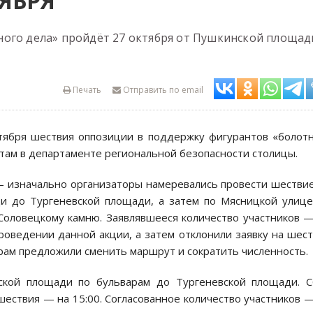
ЯБРЯ
ного дела» пройдёт 27 октября от Пушкинской площад
Печать
Отправить по email
тября шествия оппозиции в поддержку фигурантов «болот
там в департаменте региональной безопасности столицы.
 — изначально организаторы намеревались провести шестви
и до Тургеневской площади, а затем по Мясницкой улиц
Соловецкому камню. Заявлявшееся количество участников 
проведении данной акции, а затем отклонили заявку на шес
рам предложили сменить маршрут и сократить численность.
ской площади по бульварам до Тургеневской площади. С
 шествия — на 15:00. Согласованное количество участников 