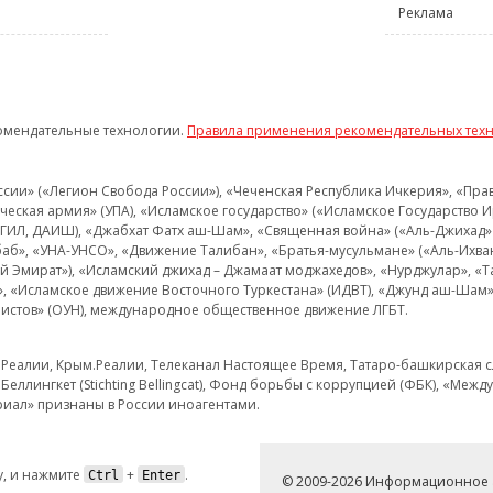
Реклама
омендательные технологии.
Правила применения рекомендательных тех
и» («Легион Свобода России»), «Чеченская Республика Ичкерия», «Правый
еская армия» (УПА), «Исламское государство» («Исламское Государство И
 ИГИЛ, ДАИШ), «Джабхат Фатх аш-Шам», «Священная война» («Аль-Джихад» 
аб», «УНА-УНСО», «Движение Талибан», «Братья-мусульмане» («Аль-Ихва
кий Эмират»), «Исламский джихад – Джамаат моджахедов», «Нурджулар», «
», «Исламское движение Восточного Туркестана» (ИДВТ), «Джунд аш-Шам»,
истов» (ОУН), международное общественное движение ЛГБТ.
з.Реалии, Крым.Реалии, Телеканал Настоящее Время, Татаро-башкирская сл
Беллингкет (Stichting Bellingcat), Фонд борьбы с коррупцией (ФБК), «Ме
иал» признаны в России иноагентами.
, и нажмите
+
.
Ctrl
Enter
© 2009-2026 Информационное а