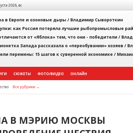
густа 2026, вс
а в Европе и озоновые дыры /
Владимир Сывороткин
упки: как Россия потеряла лучшие рыбопромысловые ра
тличаются от «Яблока» тем, что они - победители /
Влад
ионетка Запада рассказала о «переобувании» хозяев /
Вл
рели перемены: 15 шагов к суверенной экономике /
Михаи
ИГИ
СЮЖЕТЫ
ФОТО/ВИДЕО
ОНЛАЙН
ство
Все рубрики →
А В МЭРИЮ МОСКВЫ