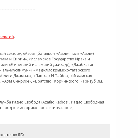
нологий
.
 сектор», «Азов» (батальон «Азов», полк «Азов»),
рака и Сирии», «Исламское Государство Ирака и
или «Египетский исламский джихад»), «Джабхат ан-
н аль-Муслимун»), «Меджлис крымско-татарского
Таблиги Джамаат», «Лашкар-И-Тайба», «Исламская
 «АУМ Синрике», «Братство» Корчинского, «Тризуб им.
ужба Радио Свобода (Azatliq Radiosi), Радио Свободная
ждународное историко-просветительское,
гентство REX