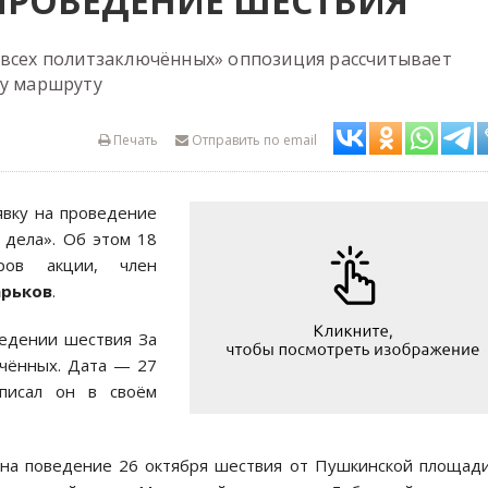
ПРОВЕДЕНИЕ ШЕСТВИЯ
 всех политзаключённых» оппозиция рассчитывает
му маршруту
Печать
Отправить по email
явку на проведение
 дела». Об этом 18
ров акции, член
арьков
.
ведении шествия За
ючённых. Дата — 27
писал он в своём
 на поведение 26 октября шествия от Пушкинской площад