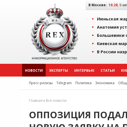
В Москве:
16:28
, 9 ав
Июньская жар
Анатомия уст
Большевики о
Киевская мар
В России наз
НОВОСТИ
ЭКСПЕРТЫ
ИНТЕРВЬЮ
СТАТЬИ
КН
Пресс-релизы
Telegram
Политика
Экономика
Обще
Главная
»
Все новости
ОППОЗИЦИЯ ПОДАЛ