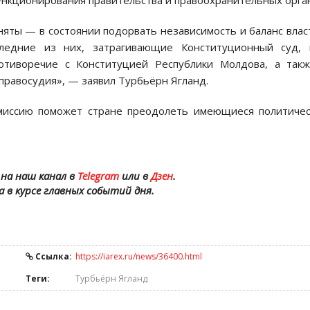
ункционирования правительства и правоохранительных орга
иняты — в состоянии подорвать независимость и баланс влас
ледние из них, затрагивающие Конституционный суд, 
отиворечие с Конституцией Республики Молдова, а такж
правосудия», — заявил Турбьёрн Ягланд.
миссию поможет стране преодолеть имеющиеся политиче
на наш канал в
Telegram
или в
Дзен
.
а в курсе главных событий дня.
Ссылка:
https://iarex.ru/news/36400.html
Теги:
Турбьёрн Ягланд