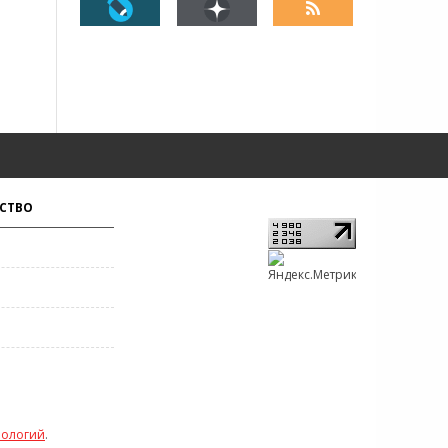
СТВО
нологий
.