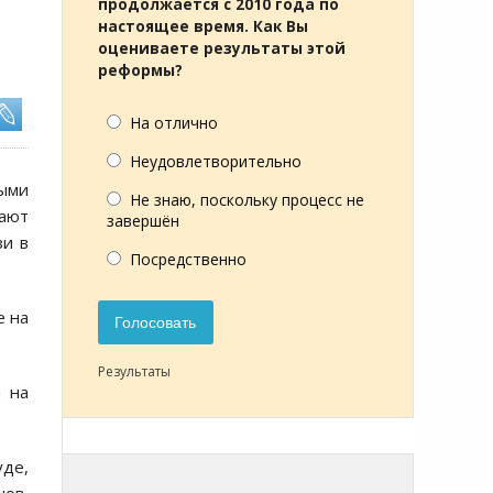
продолжается с 2010 года по
настоящее время. Как Вы
оцениваете результаты этой
реформы?
На отлично
Неудовлетворительно
ыми
Не знаю, поскольку процесс не
жают
завершён
зи в
Посредственно
е на
Голосовать
Результаты
и на
уде,