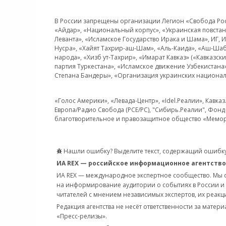
В России запрещены организации Легион «Свобода Росси
«Айдар», «Национальный корпус», «Украинская повстанч
Леванта», «Исламское Государство Ирака и Шама», ИГ,
Нусра», «Хайят Тахрир-аш-Шам», «Аль-Каида», «Аш-Шаб
народа», «Хизб ут-Тахрир», «Имарат Кавказ» («Кавказс
партия Туркестана», «Исламское движение Узбекистана
Степана Бандеры», «Организация украинских национал
«Голос Америки», «Левада-Центр», «Idel.Реалии», Кавка
Европа/Радио Свобода (PCE/PC), "Сибирь.Реалии", Фонд 
благотворительное и правозащитное общество «Мемор
Нашли ошибку? Выделите текст, содержащий ошибку
ИА REX — российское информационное агентство
ИА REX — международное экспертное сообщество. Мы
на информирование аудитории о событиях в России и
читателей с мнением независимых экспертов, их реакци
Редакция агентства не несёт ответственности за матер
«Пресс-релизы».