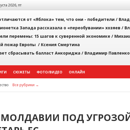
густа 2026, пт
тличаются от «Яблока» тем, что они - победители /
Влад
ионетка Запада рассказала о «переобувании» хозяев /
Вл
рели перемены: 15 шагов к суверенной экономике /
Михаи
й пожар Европы /
Ксения Смертина
ает сбрасывать балласт Анкориджа /
Владимир Павленко
ИГИ
СЮЖЕТЫ
ФОТО/ВИДЕО
ОНЛАЙН
ство
Все рубрики →
 МОЛДАВИИ ПОД УГРОЗОЙ