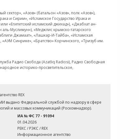
 сектор», «Азов» (батальон «Азов», полк «Азов»),
рака и Сирии», «Исламское Государство Ирака и
или «Египетский исламский джихад»), «Джабхат ан-
н аль-Муслимун»), «Меджлис крымско-татарского
Таблиги Джамаат», «Лашкар-И-Тайба», «Исламская
 «АУМ Синрике», «Братство» Корчинского, «Тризуб им.
ужба Радио Свобода (Azatliq Radiosi), Радио Свободная
ждународное историко-просветительское,
гентство REX
СМИ выдано Федеральной службой по надзору в сфере
огий и массовых коммуникаций (Роскомнадзор).
ИА № ФС 77 - 91094
01.04.2026
РЕКС / РЭКС / REX
Информационное агентство