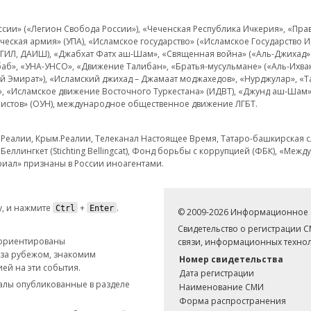
и» («Легион Свобода России»), «Чеченская Республика Ичкерия», «Правый
еская армия» (УПА), «Исламское государство» («Исламское Государство И
 ИГИЛ, ДАИШ), «Джабхат Фатх аш-Шам», «Священная война» («Аль-Джихад» 
аб», «УНА-УНСО», «Движение Талибан», «Братья-мусульмане» («Аль-Ихва
кий Эмират»), «Исламский джихад – Джамаат моджахедов», «Нурджулар», «
», «Исламское движение Восточного Туркестана» (ИДВТ), «Джунд аш-Шам»,
истов» (ОУН), международное общественное движение ЛГБТ.
з.Реалии, Крым.Реалии, Телеканал Настоящее Время, Татаро-башкирская сл
Беллингкет (Stichting Bellingcat), Фонд борьбы с коррупцией (ФБК), «Ме
иал» признаны в России иноагентами.
, и нажмите
+
.
Ctrl
Enter
© 2009-2026 Информационное а
Свидетельство о регистрации 
 ориентированы
связи, информационных технол
 за рубежом, знакомим
Номер свидетельства
ей на эти события.
Дата регистрации
иалы опубликованные в разделе
Наименование СМИ
Форма распространения