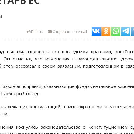
ТАРЬ ЕС
и
Печать
Отправить по email
нд
выразил недовольство последними правками, внесённ
. Он отметил, что изменения в законодательстве угро
 этом рассказал в своём заявлении, подготовленном в свя
яд законов поправки, оказывающие фундаментальное влияни
 Турбьёрн Ягланд.
 надлежащих консультаций, с многократными изменениям
ени.
енения коснулись законодательства о Конституционном с