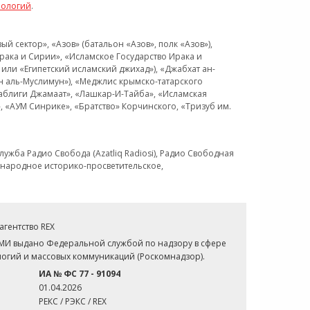
нологий
.
 сектор», «Азов» (батальон «Азов», полк «Азов»),
рака и Сирии», «Исламское Государство Ирака и
или «Египетский исламский джихад»), «Джабхат ан-
н аль-Муслимун»), «Меджлис крымско-татарского
Таблиги Джамаат», «Лашкар-И-Тайба», «Исламская
 «АУМ Синрике», «Братство» Корчинского, «Тризуб им.
ужба Радио Свобода (Azatliq Radiosi), Радио Свободная
ждународное историко-просветительское,
гентство REX
СМИ выдано Федеральной службой по надзору в сфере
огий и массовых коммуникаций (Роскомнадзор).
ИА № ФС 77 - 91094
01.04.2026
РЕКС / РЭКС / REX