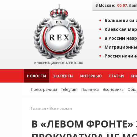
В Москве:
00:07
, 8 ав
Большевики о
Киевская мар
В России наз
Миграционны
Россия начин
НОВОСТИ
ЭКСПЕРТЫ
ИНТЕРВЬЮ
СТАТЬИ
КН
Пресс-релизы
Telegram
Политика
Экономика
Обще
Главная
»
Все новости
В «ЛЕВОМ ФРОНТЕ»