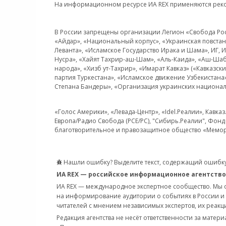
На информационном ресурсе ИА REX применяются рек
В России запрещены организации Легион «Свобода Росси
«Айдар», «Национальный корпус», «Украинская повстанч
Леванта», «Исламское Государство Ирака и Шама», ИГ,
Нусра», «Хайят Тахрир-аш-Шам», «Аль-Каида», «Аш-Шаб
народа», «Хизб ут-Тахрир», «Имарат Кавказ» («Кавказс
партия Туркестана», «Исламское движение Узбекистана
Степана Бандеры», «Организация украинских национал
«Голос Америки», «Левада-Центр», «Idel.Реалии», Кавка
Европа/Радио Свобода (PCE/PC), "Сибирь.Реалии", Фонд 
благотворительное и правозащитное общество «Мемор
Нашли ошибку? Выделите текст, содержащий ошибку
ИА REX — российское информационное агентство
ИА REX — международное экспертное сообщество. Мы
на информирование аудитории о событиях в России и
читателей с мнением независимых экспертов, их реакци
Редакция агентства не несёт ответственности за матер