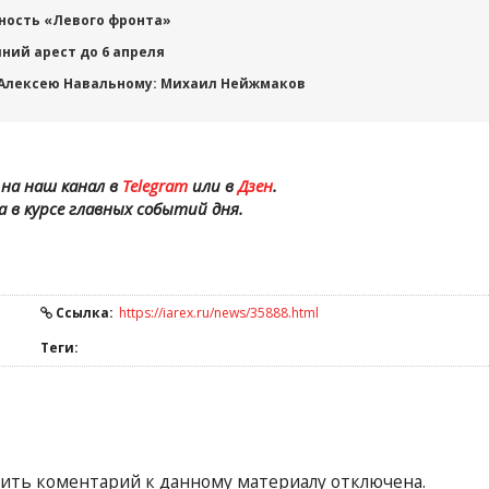
ность «Левого фронта»
ий арест до 6 апреля
 Алексею Навальному: Михаил Нейжмаков
на наш канал в
Telegram
или в
Дзен
.
а в курсе главных событий дня.
Ссылка:
https://iarex.ru/news/35888.html
Теги:
ить коментарий к данному материалу отключена.