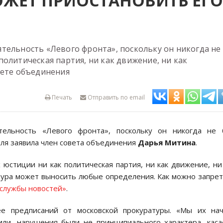
ОЖЕТ ПРИОСТАНОВИТЬ ЕГО
тельность «Левого фронта», поскольку он никогда не
олитическая партия, ни как движение, ни как
вете объединения
Печать
Отправить по email
тельность «Левого фронта», поскольку он никогда не 
еля заявила член совета объединения
Дарья Митина
.
юстиции ни как политическая партия, ни как движение, ни
тура может выносить любые определения. Как можно запре
 службы новостей»
.
е предписаний от московской прокуратуры. «Мы их нач
или, нарушения были не принципиального характера, кас