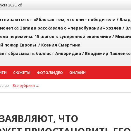
густа 2026, сб
тличаются от «Яблока» тем, что они - победители /
Влад
ионетка Запада рассказала о «переобувании» хозяев /
Вл
рели перемены: 15 шагов к суверенной экономике /
Михаи
й пожар Европы /
Ксения Смертина
ает сбрасывать балласт Анкориджа /
Владимир Павленко
ИГИ
СЮЖЕТЫ
ФОТО/ВИДЕО
ОНЛАЙН
ство
Все рубрики →
 ЗАЯВЛЯЮТ, ЧТО