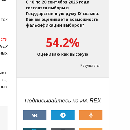
С 18 по 20 сентября 2026 года
состоятся выборы в
Государственную думу IX созыва.
ток
Как вы оцениваете возможность
фальсификации выборов?
54.2%
ости
ных
нных
Оцениваю как высокую
Результаты
ых в
сть,
ных
Подписывайтесь на ИА REX