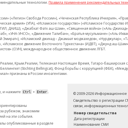
омендательные технологии.
Правила применения рекомендательных тех
и» («Легион Свобода России»), «Чеченская Республика Ичкерия», «Правый
еская армия» (УПА), «Исламское государство» («Исламское Государство И
 ИГИЛ, ДАИШ), «Джабхат Фатх аш-Шам», «Священная война» («Аль-Джихад» 
аб», «УНА-УНСО», «Движение Талибан», «Братья-мусульмане» («Аль-Ихва
кий Эмират»), «Исламский джихад – Джамаат моджахедов», «Нурджулар», «
», «Исламское движение Восточного Туркестана» (ИДВТ), «Джунд аш-Шам»,
истов» (ОУН), международное общественное движение ЛГБТ.
з.Реалии, Крым.Реалии, Телеканал Настоящее Время, Татаро-башкирская сл
Беллингкет (Stichting Bellingcat), Фонд борьбы с коррупцией (ФБК), «Ме
иал» признаны в России иноагентами.
, и нажмите
+
.
Ctrl
Enter
© 2009-2026 Информационное а
Свидетельство о регистрации 
 ориентированы
связи, информационных технол
 за рубежом, знакомим
Номер свидетельства
ей на эти события.
Дата регистрации
иалы опубликованные в разделе
Наименование СМИ