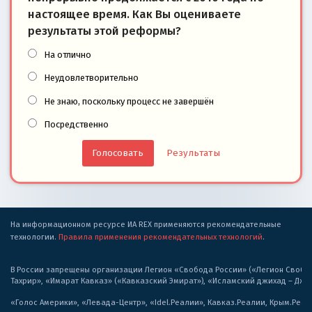
настоящее время. Как Вы оцениваете
результаты этой реформы?
На отлично
Неудовлетворительно
Не знаю, поскольку процесс не завершён
Посредственно
Результаты
На информационном ресурсе ИА REX применяются рекомендательные
технологии.
Правила применения рекомендательных технологий
.
В России запрещены организации Легион «Свобода России» («Легион Свобода
Тахрир», «Имарат Кавказ» («Кавказский Эмират»), «Исламский джихад – Дж
«Голос Америки», «Левада-Центр», «Idel.Реалии», Кавказ.Реалии, Крым.Реал