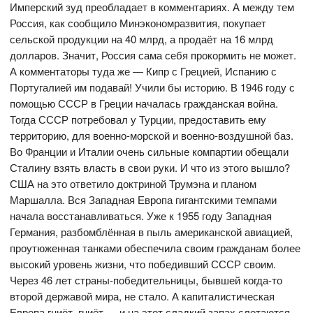
Имперский зуд преобладает в комментариях. А между тем
Россия, как сообщило Минэкономразвития, покупает
сельской продукции на 40 млрд, а продаёт на 16 млрд
долларов. Значит, Россия сама себя прокормить не может.
А комментаторы туда же — Кипр с Грецией, Испанию с
Португалией им подавай! Учили бы историю. В 1946 году с
помощью СССР в Греции началась гражданская война.
Тогда СССР потребовал у Турции, предоставить ему
территорию, для военно-морской и военно-воздушной баз.
Во Франции и Италии очень сильные компартии обещали
Сталину взять власть в свои руки. И что из этого вышло?
США на это ответило доктриной Трумэна и планом
Маршалла. Вся Западная Европа гигантскими темпами
начала восстанавливаться. Уже к 1955 году Западная
Германия, разбомблённая в пыль американской авиацией,
проутюженная танками обеспечила своим гражданам более
высокий уровень жизни, что победивший СССР своим.
Через 46 лет страны-победительницы, бывшей когда-то
второй державой мира, не стало. А капиталистическая
Европа гниёт, гниёт — и на этот сладкий запах слетаются