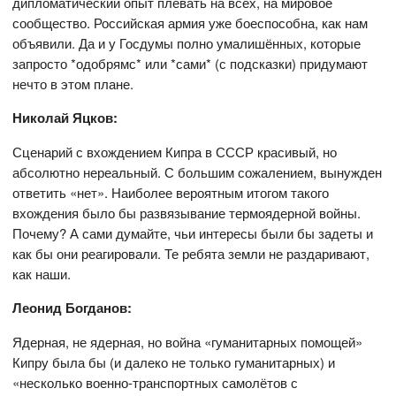
дипломатический опыт плевать на всех, на мировое
сообщество. Российская армия уже боеспособна, как нам
объявили. Да и у Госдумы полно умалишённых, которые
запросто *одобрямс* или *сами* (с подсказки) придумают
нечто в этом плане.
Николай Яцков:
Сценарий с вхождением Кипра в СССР красивый, но
абсолютно нереальный. С большим сожалением, вынужден
ответить «нет». Наиболее вероятным итогом такого
вхождения было бы развязывание термоядерной войны.
Почему? А сами думайте, чьи интересы были бы задеты и
как бы они реагировали. Те ребята земли не раздаривают,
как наши.
Леонид Богданов:
Ядерная, не ядерная, но война «гуманитарных помощей»
Кипру была бы (и далеко не только гуманитарных) и
«несколько военно-транспортных самолётов с