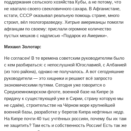
поддержания сельского хозяйства Кубы, а не потому, что
не хватало своего свекловичного сахара. В Афганистане,
кстати, СССР оказывал реальную помощь стране, много
строил, вёл геологоразведку. Хитрые американцы помогли
афганцам по своему: прислали огромное количество
пустых мешков с надписью «Подарок из Америки».
Михаил Золотар:
Не согласен! В те времена советским руководителям было
с кем разбираться: с непослушной Югославией, с Албанией
(из того района), однако не получалось. А вот сегодняшние
руководители — это хищники и решают всё запросто
экономическими путями. Сегодня уже говорится о
Средиземноморском флоте, военной базе на Кипре (в
придачу к существующей уже в Сирии, страну которую мы
не сдаём), строительстве на Чёрном море крупнейшей
военной базы, разработке у берегов Кипра нефтяных недр.
На Кипре почти 40 тыс учтённых россиян, почему бы их там
не защитить? Там есть и собственность России! Есть так же