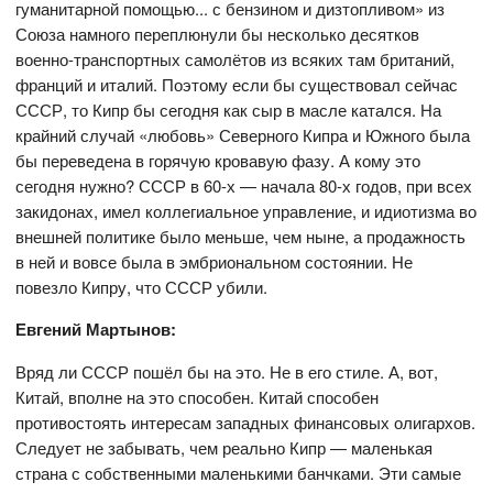
гуманитарной помощью... с бензином и дизтопливом» из
Союза намного переплюнули бы несколько десятков
военно-транспортных самолётов из всяких там британий,
франций и италий. Поэтому если бы существовал сейчас
СССР, то Кипр бы сегодня как сыр в масле катался. На
крайний случай «любовь» Северного Кипра и Южного была
бы переведена в горячую кровавую фазу. А кому это
сегодня нужно? СССР в 60-х — начала 80-х годов, при всех
закидонах, имел коллегиальное управление, и идиотизма во
внешней политике было меньше, чем ныне, а продажность
в ней и вовсе была в эмбриональном состоянии. Не
повезло Кипру, что СССР убили.
Евгений Мартынов:
Вряд ли СССР пошёл бы на это. Не в его стиле. А, вот,
Китай, вполне на это способен. Китай способен
противостоять интересам западных финансовых олигархов.
Следует не забывать, чем реально Кипр — маленькая
страна с собственными маленькими банчками. Эти самые