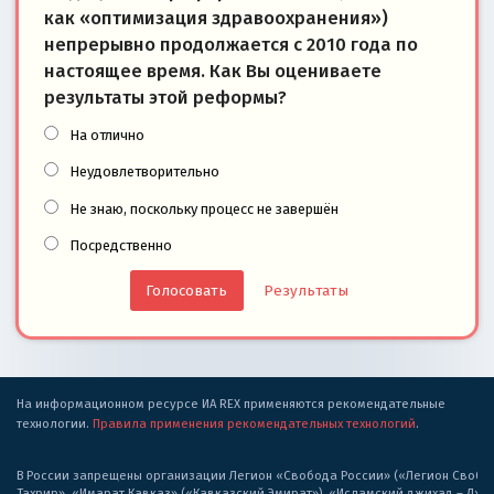
как «оптимизация здравоохранения»)
непрерывно продолжается с 2010 года по
настоящее время. Как Вы оцениваете
результаты этой реформы?
На отлично
Неудовлетворительно
Не знаю, поскольку процесс не завершён
Посредственно
Результаты
На информационном ресурсе ИА REX применяются рекомендательные
технологии.
Правила применения рекомендательных технологий
.
В России запрещены организации Легион «Свобода России» («Легион Свобода
Тахрир», «Имарат Кавказ» («Кавказский Эмират»), «Исламский джихад – Дж