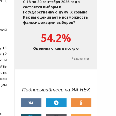
РСЭ,
С 18 по 20 сентября 2026 года
состоятся выборы в
Государственную думу IX созыва.
Как вы оцениваете возможность
фальсификации выборов?
воей
54.2%
у (4
Оцениваю как высокую
м (2
Результаты
х и
ять
асть
ски
щим
Подписывайтесь на ИА REX
а