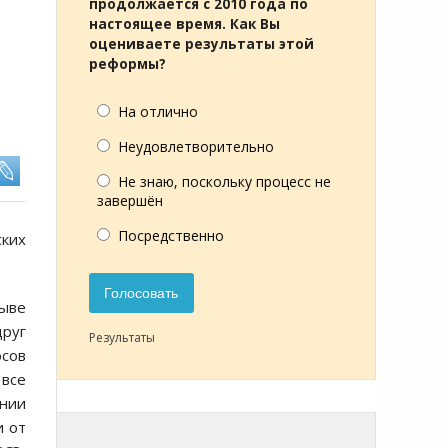
Ы
продолжается с 2010 года по
настоящее время. Как Вы
оцениваете результаты этой
реформы?
На отлично
Неудовлетворительно
Не знаю, поскольку процесс не
завершён
Посредственно
ких
Голосовать
зыве
друг
Результаты
осов
 все
ании
и от