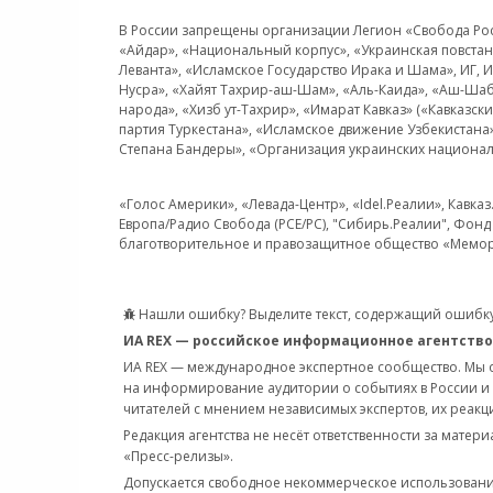
В России запрещены организации Легион «Свобода Росси
«Айдар», «Национальный корпус», «Украинская повстанч
Леванта», «Исламское Государство Ирака и Шама», ИГ,
Нусра», «Хайят Тахрир-аш-Шам», «Аль-Каида», «Аш-Шаб
народа», «Хизб ут-Тахрир», «Имарат Кавказ» («Кавказс
партия Туркестана», «Исламское движение Узбекистана
Степана Бандеры», «Организация украинских национал
«Голос Америки», «Левада-Центр», «Idel.Реалии», Кавка
Европа/Радио Свобода (PCE/PC), "Сибирь.Реалии", Фонд 
благотворительное и правозащитное общество «Мемор
Нашли ошибку? Выделите текст, содержащий ошибку
ИА REX — российское информационное агентство
ИА REX — международное экспертное сообщество. Мы
на информирование аудитории о событиях в России и
читателей с мнением независимых экспертов, их реакци
Редакция агентства не несёт ответственности за матер
«Пресс-релизы».
Допускается свободное некоммерческое использовани