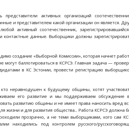
 представители активных организаций соотечественник
нные и представителем какой организации он является. Др
юбой активный соотечественник, зарегистрировавшийся
и контактные данные. Выборщики должны зарегистрирова
одимо создание «Выборной Комиссии», которая начнет рабо
не могут баллотироваться в КСРСЭ. Главная задача — прове
идатами в КС Эстонии, провести регистрацию выборщик
, кто неравнодушен к будущему общины, хотят участвова
рживаем его развитие и мы поддерживаем обсуждение в
овать развитию общины и не имеет права наносить вред в
ля жизни и для развития общества... Работа КСРСЭ должна 
проходили прозрачно, а не теми выборщиками, кого сам К
лии находились под контролем русского/русскоговорящ