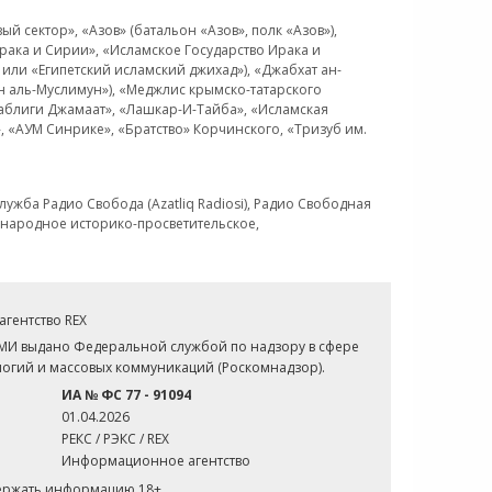
 сектор», «Азов» (батальон «Азов», полк «Азов»),
рака и Сирии», «Исламское Государство Ирака и
или «Египетский исламский джихад»), «Джабхат ан-
н аль-Муслимун»), «Меджлис крымско-татарского
Таблиги Джамаат», «Лашкар-И-Тайба», «Исламская
 «АУМ Синрике», «Братство» Корчинского, «Тризуб им.
ужба Радио Свобода (Azatliq Radiosi), Радио Свободная
ждународное историко-просветительское,
гентство REX
СМИ выдано Федеральной службой по надзору в сфере
огий и массовых коммуникаций (Роскомнадзор).
ИА № ФС 77 - 91094
01.04.2026
РЕКС / РЭКС / REX
Информационное агентство
держать информацию 18+