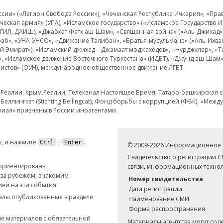
и» («Легион Свобода России»), «Чеченская Республика Ичкерия», «Правый
еская армия» (УПА), «Исламское государство» («Исламское Государство И
 ИГИЛ, ДАИШ), «Джабхат Фатх аш-Шам», «Священная война» («Аль-Джихад» 
аб», «УНА-УНСО», «Движение Талибан», «Братья-мусульмане» («Аль-Ихва
кий Эмират»), «Исламский джихад – Джамаат моджахедов», «Нурджулар», «
», «Исламское движение Восточного Туркестана» (ИДВТ), «Джунд аш-Шам»,
истов» (ОУН), международное общественное движение ЛГБТ.
з.Реалии, Крым.Реалии, Телеканал Настоящее Время, Татаро-башкирская сл
Беллингкет (Stichting Bellingcat), Фонд борьбы с коррупцией (ФБК), «Ме
иал» признаны в России иноагентами.
, и нажмите
+
.
Ctrl
Enter
© 2009-2026 Информационное а
Свидетельство о регистрации 
 ориентированы
связи, информационных технол
 за рубежом, знакомим
Номер свидетельства
ей на эти события.
Дата регистрации
иалы опубликованные в разделе
Наименование СМИ
Форма распространения
е материалов с обязательной
Материалы агентства могут со