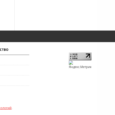
СТВО
нологий
.