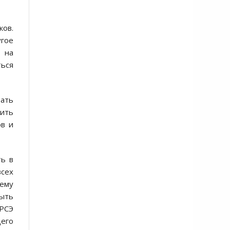
ов.
угое
 на
ться
тать
рить
ов и
ть в
сех
сему
быть
СРСЭ
его