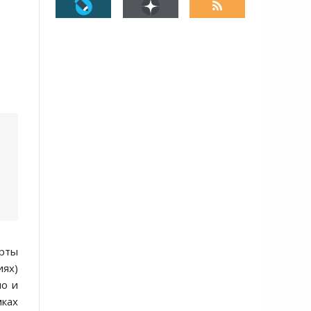
рты
иях)
но и
мках