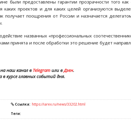
ине были предоставлены гарантии прозрачности того как
ля каких проектов и для каких целей организуются выдел
как получает поощрения от России и назначается делегато
.
водействие названных «профессиональных соотечественник
ками принята и после обработки это решение будет направ
на наш канал в
Telegram
или в
Дзен
.
а в курсе главных событий дня.
Ссылка:
https://iarex.ru/news/33202.html
Теги: