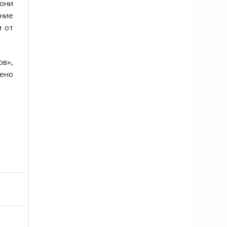
 они
ение
м от
ов»,
лено