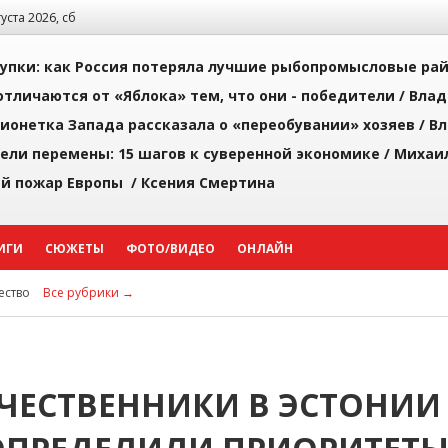
густа 2026, сб
упки: как Россия потеряла лучшие рыбопромысловые ра
тличаются от «Яблока» тем, что они - победители /
Влад
ионетка Запада рассказала о «переобувании» хозяев /
Вл
рели перемены: 15 шагов к суверенной экономике /
Михаи
й пожар Европы /
Ксения Смертина
ИГИ
СЮЖЕТЫ
ФОТО/ВИДЕО
ОНЛАЙН
ство
Все рубрики →
ЧЕСТВЕННИКИ В ЭСТОНИИ