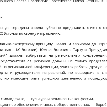
онного Совета Российских Соотечественников Эстонии КС
к.
ы до середины апреля публично представить отчет о с
КС Эстонии по своему направлению.
ально-экспертному принципу: Таллин и Харьюмаа до Пярн
вителя в КС Эстонии), Южная Эстония с Тарту и Причудье
орий" должны избираться на региональных конференция
Представители от регионов должны не только представл
й на региональной Конференции, участок работы. Другую ч
перты и руководители направлений, не вошедшие в спи
ми, но имеющие опыт успешной деятельности последую
а с молодежью, — культура и религиозные конфессии, —
ционное обеспечение и связь с общественностью, — борьб