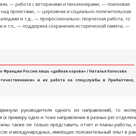
ни, — работа с ветеранами и пенсионерами, — поисковая
 над проектами, — церковная и социально-попечительская
валидами и т.д., — профессионально-творческая работа, то
ки и т.п., — поддержка сохранения исторической памяти, —
о Франции Россия лишь «дойная корова» / Наталья Копосова
отечественники» и их работа на спецслужбы в Прибалтике,
двинули руководителя одного из направлений, то экспе
я (к примеру одно и тоже направление в разных рег.отделен
лжны также не только представить отчет и планы работы, 
числе и международных, имеющих положительный опыт в ра