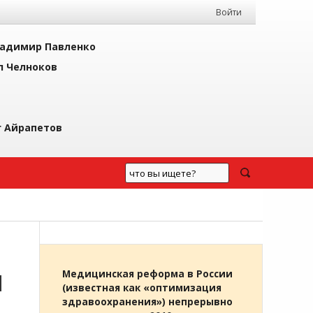
Войти
адимир Павленко
л Челноков
г Айрапетов
И
Медицинская реформа в России
(известная как «оптимизация
здравоохранения») непрерывно