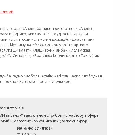
нологий
.
 сектор», «Азов» (батальон «Азов», полк «Азов»),
рака и Сирии», «Исламское Государство Ирака и
или «Египетский исламский джихад»), «Джабхат ан-
н аль-Муслимун»), «Меджлис крымско-татарского
Таблиги Джамаат», «Лашкар-И-Тайба», «Исламская
 «АУМ Синрике», «Братство» Корчинского, «Тризуб им.
ужба Радио Свобода (Azatliq Radiosi), Радио Свободная
ждународное историко-просветительское,
гентство REX
СМИ выдано Федеральной службой по надзору в сфере
огий и массовых коммуникаций (Роскомнадзор).
ИА № ФС 77 - 91094
01.04.2026