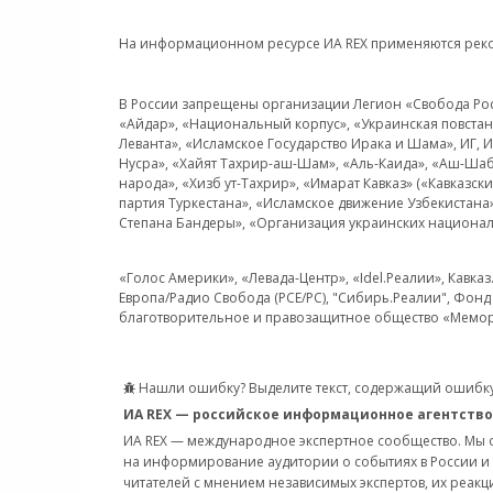
На информационном ресурсе ИА REX применяются рек
В России запрещены организации Легион «Свобода Росси
«Айдар», «Национальный корпус», «Украинская повстанч
Леванта», «Исламское Государство Ирака и Шама», ИГ,
Нусра», «Хайят Тахрир-аш-Шам», «Аль-Каида», «Аш-Шаб
народа», «Хизб ут-Тахрир», «Имарат Кавказ» («Кавказс
партия Туркестана», «Исламское движение Узбекистана
Степана Бандеры», «Организация украинских национал
«Голос Америки», «Левада-Центр», «Idel.Реалии», Кавка
Европа/Радио Свобода (PCE/PC), "Сибирь.Реалии", Фонд 
благотворительное и правозащитное общество «Мемор
Нашли ошибку? Выделите текст, содержащий ошибку
ИА REX — российское информационное агентство
ИА REX — международное экспертное сообщество. Мы
на информирование аудитории о событиях в России и
читателей с мнением независимых экспертов, их реакци