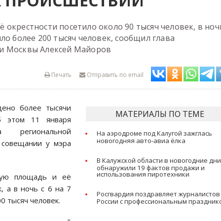
Х ПРОИСШЕСТВИЙ
окрестности посетило около 90 тысяч человек, в ноч
ло более 200 тысяч человек, сообщил глава
ти Москвы Алексей Майоров
Печать
Отправить по email
дено более тысячи
МАТЕРИАЛЫ ПО ТЕМЕ
б этом 11 января
а региональной
На аэродроме под Калугой зажглась
новогодняя авто-авиа ёлка
совещании у мэра
В Калужской области в новогодние дн
обнаружили 19 фактов продажи и
использования пиротехники
ную площадь и её
, а в ночь с 6 на 7
Росгвардия поздравляет журналистов
0 тысяч человек.
России с профессиональным праздник