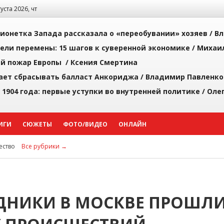
густа 2026, чт
ионетка Запада рассказала о «переобувании» хозяев /
Вл
рели перемены: 15 шагов к суверенной экономике /
Михаи
й пожар Европы /
Ксения Смертина
ает сбрасывать балласт Анкориджа /
Владимир Павленко
 1904 года: первые уступки во внутренней политике /
Оле
ИГИ
СЮЖЕТЫ
ФОТО/ВИДЕО
ОНЛАЙН
ство
Все рубрики →
ДНИКИ В МОСКВЕ ПРОШЛ