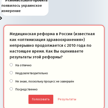
Киевская марионетка
В России назрели
Миграционный пожар
Россия начинает
Россия зимой 1904
Русская нация вчера и
Почему правый крах в
Место Науру / Науэро в
У сионистского проекта
Запада рассказала о
перемены: 15 шагов к
Европы
сбрасывать балласт
года: первые уступки во
сегодня
Варшаве не поможет её
современной истории
появилось украинское
«переобувании» хозяев
суверенной экономике
Анкориджа
внутренней политике
отношениям с Россией?
Южной Осетии
измерение
Медицинская реформа в России (известная
как «оптимизация здравоохранения»)
непрерывно продолжается с 2010 года по
настоящее время. Как Вы оцениваете
результаты этой реформы?
На отлично
Неудовлетворительно
Не знаю, поскольку процесс не завершён
Посредственно
Результаты