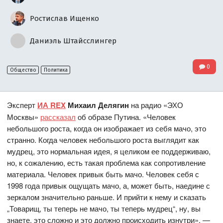
Ростислав Ищенко
Даниэль Штайсслингер
0
Общество
Политика
Эксперт
ИА REX
Михаил Делягин
на радио «ЭХО
Москвы»
рассказал
об образе Путина. «Человек
небольшого роста, когда он изображает из себя мачо, это
странно. Когда человек небольшого роста выглядит как
мудрец, это нормальная идея, я целиком ее поддерживаю,
но, к сожалению, есть такая проблема как сопротивление
материала. Человек привык быть мачо. Человек себя с
1998 года привык ощущать мачо, а, может быть, наедине с
зеркалом значительно раньше. И прийти к нему и сказать
„Товарищ, ты теперь не мачо, ты теперь мудрец“, ну, вы
знаете, это сложно и это должно происходить изнутри», —