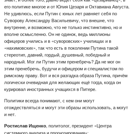
его политике многое и от Юлия Цезаря и Октавиана Августа.
Не удивлюсь, если Путин с юных лет равняет себя по
Суворову Александру Васильевичу, что внешне, что
внутренне, и возможно, что не только инстинктивно, но и
вполне осмысленно. Он не одинок, ведь миллионы
офицеров учились и в «суворовских» училищах и в
«нахимовских», так что есть в поколении Путина такой
стереотип, давний, гордый, душевный, победный и
народный. Мог ли Путин этим пренебречь? Да не мог он
этим пренебречь, будучи и офицером и специалистом по
римскому праву. Вот и вся разгадка образа Путина, причём
логически очевидная для желающих ещё тогда, когда он
курировал иностранных учащихся в Питере.
Политики всегда понимают, с кем они могут
отождествляться и могут эти образы использовать, а могут
и нет.
Ростислав Ищенко
, политолог, президент «Центра
системного анализа и прогнозирования»: