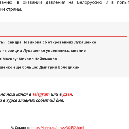
итанию, в оказании давления на Белоруссию и в попыт
ки страны.
ть»: Сандра Новикова об откровениях Лукашенко
ю – позиции Лукашенко укрепились: мнение
ет Москву: Михаил Нейжмаков
ашенко ещё больше: Дмитрий Володихин
на наш канал в
Telegram
или в
Дзен
.
а в курсе главных событий дня.
Ссылка:
https://iarex.ru/news/30452.html