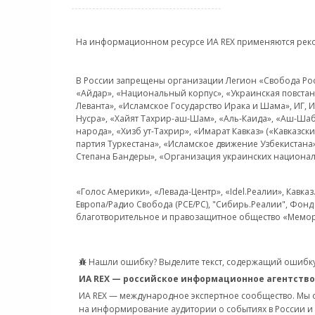
На информационном ресурсе ИА REX применяются рек
В России запрещены организации Легион «Свобода Росси
«Айдар», «Национальный корпус», «Украинская повстанч
Леванта», «Исламское Государство Ирака и Шама», ИГ,
Нусра», «Хайят Тахрир-аш-Шам», «Аль-Каида», «Аш-Шаб
народа», «Хизб ут-Тахрир», «Имарат Кавказ» («Кавказс
партия Туркестана», «Исламское движение Узбекистана
Степана Бандеры», «Организация украинских национал
«Голос Америки», «Левада-Центр», «Idel.Реалии», Кавка
Европа/Радио Свобода (PCE/PC), "Сибирь.Реалии", Фонд 
благотворительное и правозащитное общество «Мемор
Нашли ошибку? Выделите текст, содержащий ошибку
ИА REX — российское информационное агентство
ИА REX — международное экспертное сообщество. Мы
на информирование аудитории о событиях в России и