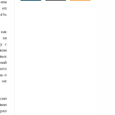
шнем
о из
вать
как
 за
у с
твом
овых
вний
ого
шь о
 не
ссии
овии
 раз