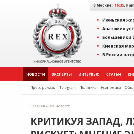
В Москве:
16:35
, 9 ав
Июньская жар
Анатомия уст
Большевики о
Киевская мар
В России наз
НОВОСТИ
ЭКСПЕРТЫ
ИНТЕРВЬЮ
СТАТЬИ
КН
Пресс-релизы
Telegram
Политика
Экономика
Обще
Главная
»
Все новости
КРИТИКУЯ ЗАПАД, 