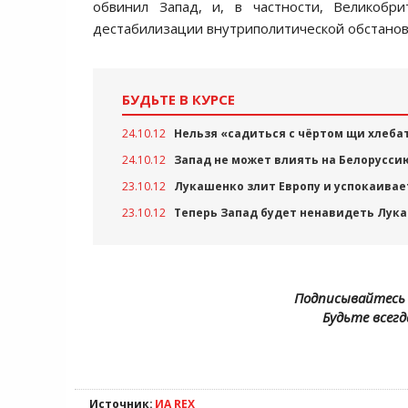
обвинил Запад, и, в частности, Великобр
дестабилизации внутриполитической обстанов
БУДЬТЕ В КУРСЕ
24.10.12
Нельзя «садиться с чёртом щи хлеба
24.10.12
Запад не может влиять на Белорусси
23.10.12
Лукашенко злит Европу и успокаива
23.10.12
Теперь Запад будет ненавидеть Лук
Подписывайтесь 
Будьте всегд
Источник:
ИА REX