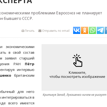
КСПЕРТА
кономическими проблемами Евросоюз не планирует
ан бывшего СССР.
Печать
Отправить по email
 экономическими
ать в свой состав
м заявил старший
ведения РАН
Пётр
ментируя интервью
шенко
британским
обычный для него
Критикуя Запад, Лукашенко ничем не рискует
а интегрироваться в
жде всего имеется