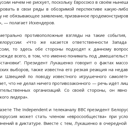
ссии ничем не рискует, поскольку Евросоюз в своём ныне
ровать в свои ряды в обозримой перспективе какую-либ
ему не обязывающее заявление, призванное продемонстриро
», — полагает Искендеров.
метрально противоположные взгляды на такие события, 
елоруссии: «Что же касается ответственности Запада
ссии, то здесь обе стороны подходят к данному вопрос
ежде всего, в том, что именно понимать под „вмешательс
бстановки“. Президент Лукашенко говорит о фактах масс
ких выборов, также известна его резкая реакция на неда
и Швецией по поводу известного игрушечного самолётн
дает, что не делал ничего противозаконного — речь идёт ли
ительственных организаций. Со своей стороны, он явно
кого лидера».
азете The Independent и телеканалу BBC президент Белору
лоруссия может стать членом «евросообщества» при усл
инений в диктатуре. Вместе с тем, Лукашенко в очередной