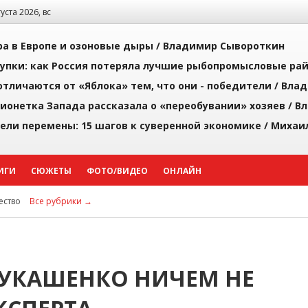
густа 2026, вс
а в Европе и озоновые дыры /
Владимир Сывороткин
упки: как Россия потеряла лучшие рыбопромысловые ра
тличаются от «Яблока» тем, что они - победители /
Влад
ионетка Запада рассказала о «переобувании» хозяев /
Вл
рели перемены: 15 шагов к суверенной экономике /
Михаи
ИГИ
СЮЖЕТЫ
ФОТО/ВИДЕО
ОНЛАЙН
ство
Все рубрики →
ЛУКАШЕНКО НИЧЕМ НЕ