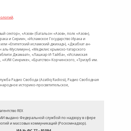
нологий
.
 сектор», «Азов» (батальон «Азов», полк «Азов»),
рака и Сирии», «Исламское Государство Ирака и
или «Египетский исламский джихад»), «Джабхат ан-
н аль-Муслимун»), «Меджлис крымско-татарского
Таблиги Джамаат», «Лашкар-И-Тайба», «Исламская
 «АУМ Синрике», «Братство» Корчинского, «Тризуб им.
ужба Радио Свобода (Azatliq Radiosi), Радио Свободная
ждународное историко-просветительское,
гентство REX
СМИ выдано Федеральной службой по надзору в сфере
огий и массовых коммуникаций (Роскомнадзор).
ИА № ФС 77 - 91094