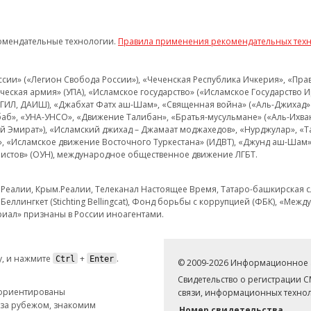
омендательные технологии.
Правила применения рекомендательных тех
и» («Легион Свобода России»), «Чеченская Республика Ичкерия», «Правый
еская армия» (УПА), «Исламское государство» («Исламское Государство И
 ИГИЛ, ДАИШ), «Джабхат Фатх аш-Шам», «Священная война» («Аль-Джихад» 
аб», «УНА-УНСО», «Движение Талибан», «Братья-мусульмане» («Аль-Ихва
кий Эмират»), «Исламский джихад – Джамаат моджахедов», «Нурджулар», «
», «Исламское движение Восточного Туркестана» (ИДВТ), «Джунд аш-Шам»,
истов» (ОУН), международное общественное движение ЛГБТ.
з.Реалии, Крым.Реалии, Телеканал Настоящее Время, Татаро-башкирская сл
Беллингкет (Stichting Bellingcat), Фонд борьбы с коррупцией (ФБК), «Ме
иал» признаны в России иноагентами.
, и нажмите
+
.
Ctrl
Enter
© 2009-2026 Информационное а
Свидетельство о регистрации 
 ориентированы
связи, информационных технол
 за рубежом, знакомим
Номер свидетельства