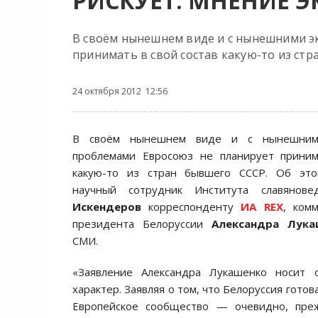
РИСКУЕТ: МНЕНИЕ Э
В своём нынешнем виде и с нынешними э
принимать в свой состав какую-то из стр
24 октября 2012 12:56
В своём нынешнем виде и с нынешними
проблемами Евросоюз не планирует приним
какую-то из стран бывшего СССР. Об это
научный сотрудник Института славяно
Искендеров
корреспонденту
ИА REX
, ком
президента Белоруссии
Александра Лука
СМИ.
«Заявление Александра Лукашенко носит 
характер. Заявляя о том, что Белоруссия готов
Европейское сообщество — очевидно, пре