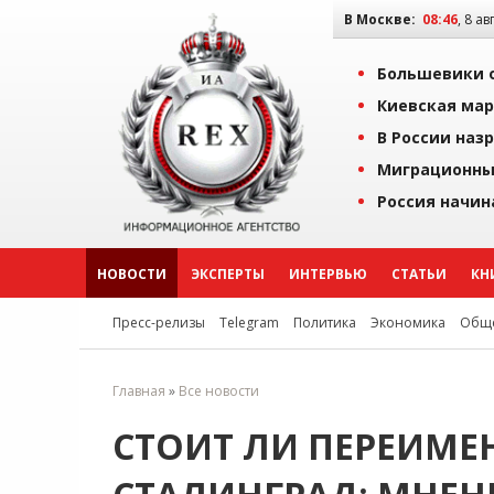
В Москве:
08:46
, 8 ав
Большевики о
Киевская мар
В России наз
Миграционны
Россия начин
НОВОСТИ
ЭКСПЕРТЫ
ИНТЕРВЬЮ
СТАТЬИ
КН
Пресс-релизы
Telegram
Политика
Экономика
Обще
Главная
»
Все новости
СТОИТ ЛИ ПЕРЕИМЕ