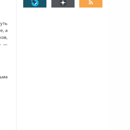
нуть
е, а
ков,
то —
сьма