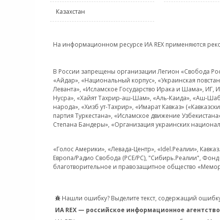
Казахстан
На информационном ресурсе ИА REX применяются рек
В России запрещены организации Легион «Свобода Росси
«Айдар», «Национальный корпус», «Украинская повстанч
Леванта», «Исламское Государство Ирака и Шама», ИГ,
Нусра», «Хайят Тахрир-аш-Шам», «Аль-Каида», «Аш-Шаб
народа», «Хизб ут-Тахрир», «Имарат Кавказ» («Кавказс
партия Туркестана», «Исламское движение Узбекистана
Степана Бандеры», «Организация украинских национал
«Голос Америки», «Левада-Центр», «Idel.Реалии», Кавка
Европа/Радио Свобода (PCE/PC), "Сибирь.Реалии", Фонд 
благотворительное и правозащитное общество «Мемор
Нашли ошибку? Выделите текст, содержащий ошибку
ИА REX — российское информационное агентство