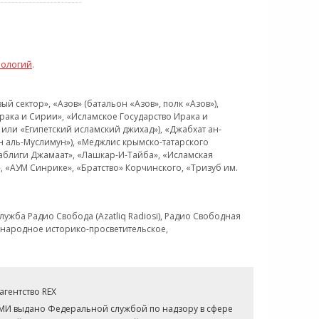
нологий
.
 сектор», «Азов» (батальон «Азов», полк «Азов»),
рака и Сирии», «Исламское Государство Ирака и
или «Египетский исламский джихад»), «Джабхат ан-
н аль-Муслимун»), «Меджлис крымско-татарского
Таблиги Джамаат», «Лашкар-И-Тайба», «Исламская
 «АУМ Синрике», «Братство» Корчинского, «Тризуб им.
ужба Радио Свобода (Azatliq Radiosi), Радио Свободная
ждународное историко-просветительское,
гентство REX
СМИ выдано Федеральной службой по надзору в сфере