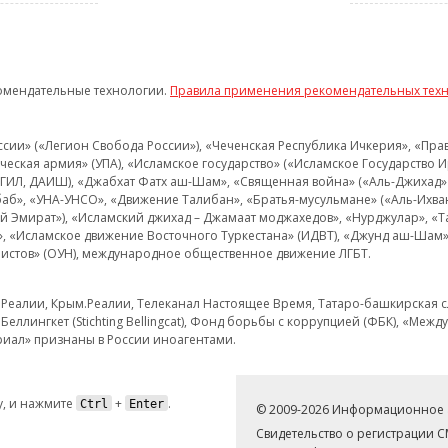
омендательные технологии.
Правила применения рекомендательных тех
и» («Легион Свобода России»), «Чеченская Республика Ичкерия», «Правый
еская армия» (УПА), «Исламское государство» («Исламское Государство И
 ИГИЛ, ДАИШ), «Джабхат Фатх аш-Шам», «Священная война» («Аль-Джихад» 
аб», «УНА-УНСО», «Движение Талибан», «Братья-мусульмане» («Аль-Ихва
кий Эмират»), «Исламский джихад – Джамаат моджахедов», «Нурджулар», «
», «Исламское движение Восточного Туркестана» (ИДВТ), «Джунд аш-Шам»,
истов» (ОУН), международное общественное движение ЛГБТ.
з.Реалии, Крым.Реалии, Телеканал Настоящее Время, Татаро-башкирская сл
Беллингкет (Stichting Bellingcat), Фонд борьбы с коррупцией (ФБК), «Ме
иал» признаны в России иноагентами.
, и нажмите
+
.
Ctrl
Enter
© 2009-2026 Информационное а
Свидетельство о регистрации 