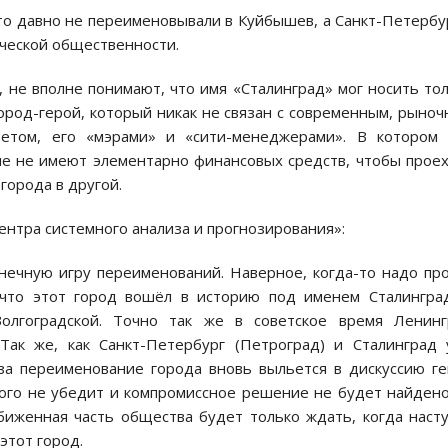
то давно не переименовывали в Куйбышев, а Санкт-Петербу
ческой общественности.
 не вполне понимают, что имя «Сталинград» мог носить то
ород-герой, который никак не связан с современным, рыно
тетом, его «мэрами» и «сити-менеджерами». В котором 
не не имеют элементарно финансовых средств, чтобы прое
города в другой.
Центра системного анализа и прогнозирования»:
нечную игру переименований. Наверное, когда-то надо пр
, что этот город вошёл в историю под именем Сталингра
Волгоградской. Точно так же в советское время Ленинг
ак же, как Санкт-Петербург (Петроград) и Сталинград
 за переименование города вновь выльется в дискуссию г
кого не убедит и компромиссное решение не будет найдено
биженная часть общества будет только ждать, когда наст
этот город.