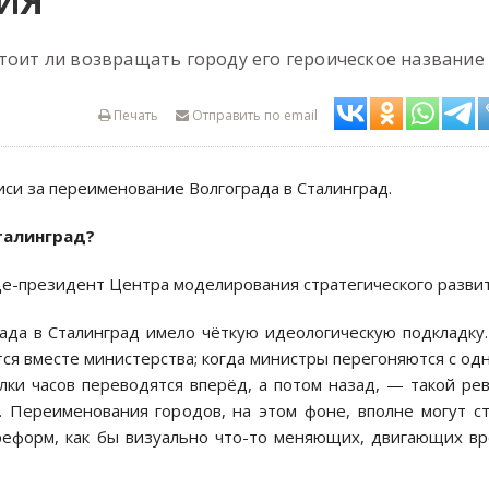
ИЯ
стоит ли возвращать городу его героическое название
Печать
Отправить по email
иси за переименование Волгограда в Сталинград.
талинград?
ице-президент Центра моделирования стратегического развит
ада в Сталинград имело чёткую идеологическую подкладку
тся вместе министерства; когда министры перегоняются с од
елки часов переводятся вперёд, а потом назад, — такой ре
. Переименования городов, на этом фоне, вполне могут с
реформ, как бы визуально что-то меняющих, двигающих в