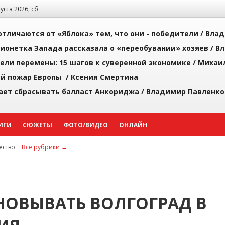
густа 2026, сб
тличаются от «Яблока» тем, что они - победители /
Влад
ионетка Запада рассказала о «переобувании» хозяев /
Вл
рели перемены: 15 шагов к суверенной экономике /
Михаи
й пожар Европы /
Ксения Смертина
ает сбрасывать балласт Анкориджа /
Владимир Павленко
ИГИ
СЮЖЕТЫ
ФОТО/ВИДЕО
ОНЛАЙН
ство
Все рубрики →
НОВЫВАТЬ ВОЛГОГРАД В