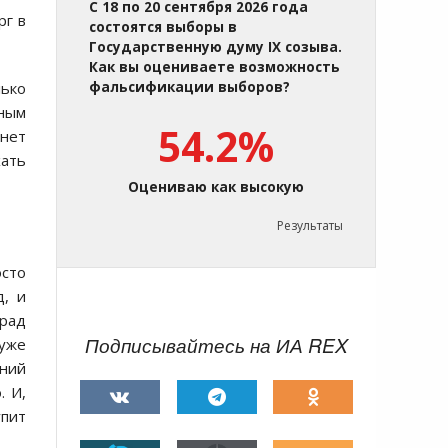
С 18 по 20 сентября 2026 года
рг в
состоятся выборы в
Государственную думу IX созыва.
Как вы оцениваете возможность
лько
фальсификации выборов?
чным
54.2%
нет
хать
Оцениваю как высокую
Результаты
осто
д, и
рад
Подписывайтесь на ИА REX
 уже
ений
. И,
упит