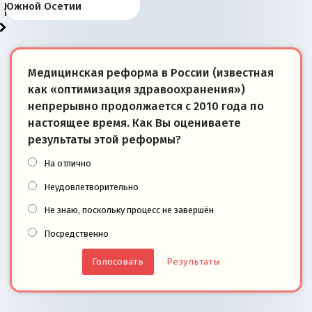
«переобувании» хозяев
суверенной экономике
Анкориджа
внутренней политике
отношениям с Россией?
Южной Осетии
победители
Медицинская реформа в России (известная
как «оптимизация здравоохранения»)
непрерывно продолжается с 2010 года по
настоящее время. Как Вы оцениваете
результаты этой реформы?
На отлично
Неудовлетворительно
Не знаю, поскольку процесс не завершён
Посредственно
Результаты