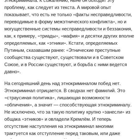
проблему, как следует из текста. А мировой опыт
показывает, что есть не только «факты несправедливости,
переводимые в форму межэтнического конфликта», но и
могущественные системы несправедливости и беззакония,
как, к примеру, «триады», «мафия» и десятки других вполне
определяемых, как «этники». Кстати, определяемых
Путиным, сказавшим ранее: «Этнические преступные
сообщества существуют, существовали и в Советском
Союзе, и в России существуют, и борьба с ними ведется
давно».
На сегодняшний день над этнокриминалом побед нет.
Этнокриминал отрицается. В сводках нет фамилий. Это
«страусиная политика», лишающая возможности
«обличения», а значит — способствующая этнокриминалу.
Не исключено, что за такую политику крупно «занесли» из
общака «этников» и овладели Кремлём. И теперь
отсутствие наступления на этнокриминал многими
трактуется как отступление перед таковым, или даже