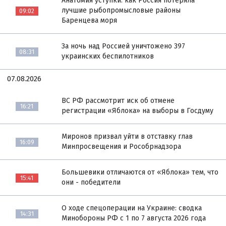
Анатомия уступки: как Россия потеряла
лучшие рыбопромысловые районы
09:02
Баренцева моря
За ночь над Россией уничтожено 397
08:31
украинских беспилотников
07.08.2026
ВС РФ рассмотрит иск об отмене
16:21
регистрации «Яблока» на выборы в Госдуму
Миронов призвал уйти в отставку глав
16:09
Минпросвещения и Рособрнадзора
Большевики отличаются от «Яблока» тем, что
15:41
они - победители
О ходе спецоперации на Украине: сводка
14:31
Минобороны РФ с 1 по 7 августа 2026 года