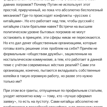
давних погромов? Почему Путин не использует этот
простой, прирученный, но пока что абсолютно бесполезный
механизм? Где-то происходят конфликты «русских с
китайцами». Но кто работает над тем, чтобы русский с
китайцем стали братьями навек? Встречи на высшем
политическом уровне бытовых погромов не могут
остановить в принципе, эти сферы никак не пересекаются.
Но кто дал денег общественным организациям, которые
готовы взять решение этих проблем на себя? Причём не
формальным «обществам дружбы», зацикленным на
ностальгическом коммунизме, а тем, кто работает в данной
теме с учётом современных жёстких реалий? Сами эти
организации, конечно, пытаются вкладывать собственные
копейки в такую огромную работу, но разве это нужно
только им?
При этом все гранты, отпущенные по профильным статьям,
уходят непонятно кому — тому, кто «лучше оформил
заявку», то есть на пустоту. Сами китайцы абсолютно не
разбираются в российской специфике, и по-прежнему возят