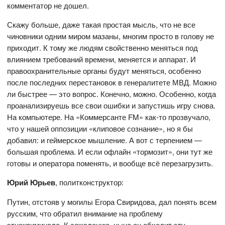
комментатор не дошел.
Скажу больше, даже такая простая мысль, что не все
чиновники одним миром мазаны, многим просто в голову не
приходит. К тому же людям свойственно меняться под
влиянием требований времени, меняется и аппарат. И
правоохранительные органы будут меняться, особенно
после последних перестановок в генералитете МВД. Можно
ли быстрее — это вопрос. Конечно, можно. Особенно, когда
проанализируешь все свои ошибки и запустишь игру снова.
На компьютере. На «Коммерсанте FM» как-то прозвучало,
что у нашей оппозиции «клиповое сознание», но я бы
добавил: и геймерское мышление. А вот с терпением —
большая проблема. И если офлайн «тормозит», они тут же
готовы и оператора поменять, и вообще всё перезагрузить.
Юрий Юрьев
, политконструктор:
Путин, отстояв у могилы Егора Свиридова, дал понять всем
русским, что обратил внимание на проблему
этнокриминала. К сожалению, ныне он обходит эту