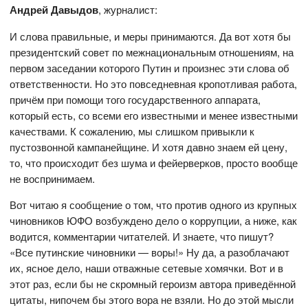
Андрей Давыдов
, журналист:
И слова правильные, и меры принимаются. Да вот хотя бы
президентский совет по межнациональным отношениям, на
первом заседании которого Путин и произнес эти слова об
ответственности. Но это повседневная кропотливая работа,
причём при помощи того государственного аппарата,
который есть, со всеми его известными и менее известными
качествами. К сожалению, мы слишком привыкли к
пустозвонной кампанейщине. И хотя давно знаем ей цену,
то, что происходит без шума и фейерверков, просто вообще
не воспринимаем.
Вот читаю я сообщение о том, что против одного из крупных
чиновников ЮФО возбуждено дело о коррупции, а ниже, как
водится, комментарии читателей. И знаете, что пишут?
«Все путинские чиновники — воры!» Ну да, а разоблачают
их, ясное дело, наши отважные сетевые хомячки. Вот и в
этот раз, если бы не скромный героизм автора приведённой
цитаты, нипочем бы этого вора не взяли. Но до этой мысли