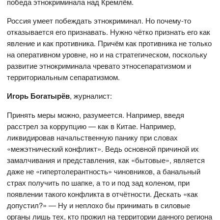
победа этнокриминала над Кремлём.
Россия умеет побеждать этнокриминал. Но почему-то
отказывается его признавать. Нужно чётко признать его как
явление и как противника. Причём как противника не только
на оперативном уровне, но и на стратегическом, поскольку
развитие этнокриминала чревато этносепаратизмом и
территориальным сепаратизмом.
Игорь Богатырёв
, журналист:
Принять меры можно, разумеется. Например, введя
расстрел за коррупцию — как в Китае. Например,
ликвидировав начальственную панику при словах
«межэтнический конфликт». Ведь основной причиной их
замалчивания и представления, как «бытовые», является
даже не «гипертолерантность» чиновников, а банальный
страх получить по шапке, а то и под зад коленом, при
появлении такого конфликта в отчётности. Дескать «как
допустил?» — Ну и неплохо бы принимать в силовые
органы лишь тех, кто прожил на территории данного региона