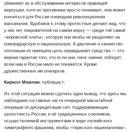
обвиняют их в обслуживании интересов правящей
верхушки, хотя их противники просто понимают, чем может
кончиться для России очередная революционная
вакханалия. Вдобавок к этому протестные делают вид, что
у них нет покровителей на самом верху — среди той самой
«воровской элиты», которую они якобы не разделяют на
компрадорскую и национальную. А двуличие и ханжество
оппозиции из принципа цель оправдывает средства — это
верная гарантия того, что если они, паче чаяния, победят,
всем нам в России мало не покажется. Кроме
дружественных им олигархов.
Кирилл Мямлин
, публицист:
Из этой ситуации можно сделать один вывод, что здесь мы
наблюдаем составные части очередной масштабной
операции по дискредитации сил, поддерживающих
целостность России, и её традиционных союзников,
осуществляемой инструментами в виде латвийского
лимитрофного фашизма, якобы «тюркского национализма»,