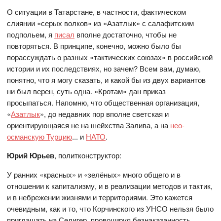
О ситуации в Татарстане, в частности, фактическом
слиянии «серых волков» из «Азатлык» с салафитским
подпольем, я
писал
вполне достаточно, чтобы не
повторяться. В принципе, конечно, можно было бы
порассуждать о разных «тактических союзах» в российской
истории и их последствиях, но зачем? Всем вам, думаю,
понятно, что я могу сказать, и какой бы из двух вариантов
ни был верен, суть одна. «Кротам» дан приказ
просыпаться. Напомню, что общественная организация,
«
Азатлык
», до недавних пор вполне светская и
ориентирующаяся не на шейхства Залива, а на
нео-
османскую Турцию
... и
НАТО
.
Юрий Юрьев
, политконструктор:
У ранних «красных» и «зелёных» много общего и в
отношении к капитализму, и в реализации методов и тактик,
и в небрежении жизнями и территориями. Это кажется
очевидным, как и то, что Корчинского из УНСО нельзя было
приглашать на Селигер, провоцируя безнаказанность