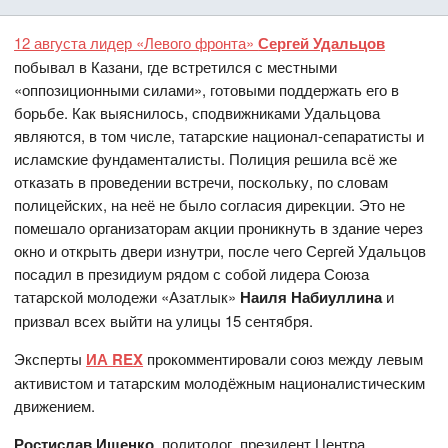
12 августа лидер «Левого фронта»
Сергей Удальцов
побывал в Казани, где встретился с местными
«оппозиционными силами», готовыми поддержать его в
борьбе. Как выяснилось, сподвижниками Удальцова
являются, в том числе, татарские национал-сепаратисты и
исламские фундаменталисты. Полиция решила всё же
отказать в проведении встречи, поскольку, по словам
полицейских, на неё не было согласия дирекции. Это не
помешало организаторам акции проникнуть в здание через
окно и открыть двери изнутри, после чего Сергей Удальцов
посадил в президиум рядом с собой лидера Союза
татарской молодежи «Азатлык»
Наиля Набиуллина
и
призвал всех выйти на улицы 15 сентября.
Эксперты
ИА REX
прокомментировали союз между левым
активистом и татарским молодёжным националистическим
движением.
Ростислав Ищенко
, политолог, президент Центра