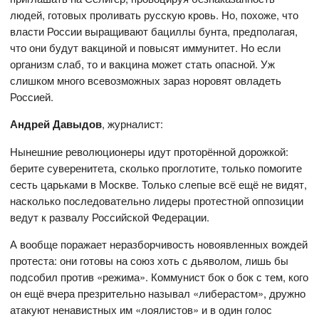
людей, готовых проливать русскую кровь. Но, похоже, что
власти России выращивают бациллы бунта, предполагая,
что они будут вакциной и повысят иммунитет. Но если
организм слаб, то и вакцина может стать опасной. Уж
слишком много всевозможных зараз норовят овладеть
Россией.
Андрей Давыдов
, журналист:
Нынешние революционеры идут проторённой дорожкой:
берите суверенитета, сколько проглотите, только помогите
сесть царьками в Москве. Только слепые всё ещё не видят,
насколько последовательно лидеры протестной оппозиции
ведут к развалу Российской Федерации.
А вообще поражает неразборчивость новоявленных вождей
протеста: они готовы на союз хоть с дьяволом, лишь бы
подсобил против «режима». Коммунист бок о бок с тем, кого
он ещё вчера презрительно называл «либерастом», дружно
атакуют ненавистных им «лоялистов» и в один голос