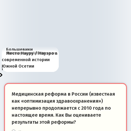
Большевики
Киевская марионетка
В России назрели
Миграционный пожар
Россия начинает
Россия зимой 1904
Русская нация вчера и
Почему правый крах в
Место Науру / Науэро в
отличаются от «Яблока»
Запада рассказала о
перемены: 15 шагов к
Европы
сбрасывать балласт
года: первые уступки во
сегодня
Варшаве не поможет её
современной истории
тем, что они -
«переобувании» хозяев
суверенной экономике
Анкориджа
внутренней политике
отношениям с Россией?
Южной Осетии
победители
Медицинская реформа в России (известная
как «оптимизация здравоохранения»)
непрерывно продолжается с 2010 года по
настоящее время. Как Вы оцениваете
результаты этой реформы?