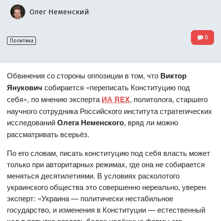
Олег Неменский
0
Политика
Обвинения со стороны оппозиции в том, что
Виктор
Янукович
собирается «переписать Конституцию под
себя», по мнению эксперта
ИА REX
, политолога, старшего
научного сотрудника Российского института стратегических
исследований
Олега Неменского
, вряд ли можно
рассматривать всерьёз.
По его словам, писать конституцию под себя власть может
только при авторитарных режимах, где она не собирается
меняться десятилетиями. В условиях расколотого
украинского общества это совершенно нереально, уверен
эксперт: «Украина — политически нестабильное
государство, и изменения в Конституции — естественный
ход в попытке создать более надёжные формы его