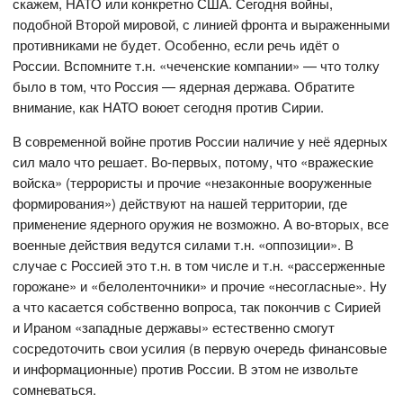
скажем, НАТО или конкретно США. Сегодня войны,
подобной Второй мировой, с линией фронта и выраженными
противниками не будет. Особенно, если речь идёт о
России. Вспомните т.н. «чеченские компании» — что толку
было в том, что Россия — ядерная держава. Обратите
внимание, как НАТО воюет сегодня против Сирии.
В современной войне против России наличие у неё ядерных
сил мало что решает. Во-первых, потому, что «вражеские
войска» (террористы и прочие «незаконные вооруженные
формирования») действуют на нашей территории, где
применение ядерного оружия не возможно. А во-вторых, все
военные действия ведутся силами т.н. «оппозиции». В
случае с Россией это т.н. в том числе и т.н. «рассерженные
горожане» и «белоленточники» и прочие «несогласные». Ну
а что касается собственно вопроса, так покончив с Сирией
и Ираном «западные державы» естественно смогут
сосредоточить свои усилия (в первую очередь финансовые
и информационные) против России. В этом не извольте
сомневаться.