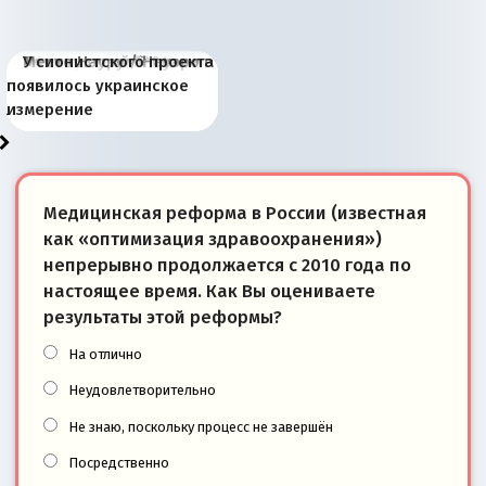
Киевская марионетка
В России назрели
Миграционный пожар
Россия начинает
Россия зимой 1904
Русская нация вчера и
Почему правый крах в
Место Науру / Науэро в
У сионистского проекта
Запада рассказала о
перемены: 15 шагов к
Европы
сбрасывать балласт
года: первые уступки во
сегодня
Варшаве не поможет её
современной истории
появилось украинское
«переобувании» хозяев
суверенной экономике
Анкориджа
внутренней политике
отношениям с Россией?
Южной Осетии
измерение
Медицинская реформа в России (известная
как «оптимизация здравоохранения»)
непрерывно продолжается с 2010 года по
настоящее время. Как Вы оцениваете
результаты этой реформы?
На отлично
Неудовлетворительно
Не знаю, поскольку процесс не завершён
Посредственно