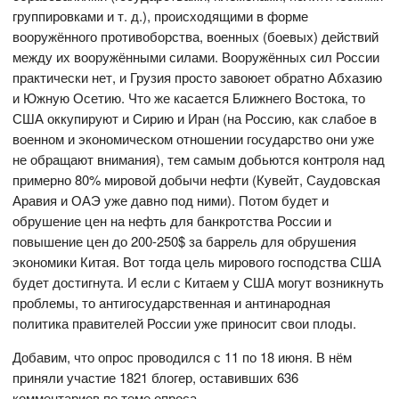
группировками и т. д.), происходящими в форме
вооружённого противоборства, военных (боевых) действий
между их вооружёнными силами. Вооружённых сил России
практически нет, и Грузия просто завоюет обратно Абхазию
и Южную Осетию. Что же касается Ближнего Востока, то
США оккупируют и Сирию и Иран (на Россию, как слабое в
военном и экономическом отношении государство они уже
не обращают внимания), тем самым добьются контроля над
примерно 80% мировой добычи нефти (Кувейт, Саудовская
Аравия и ОАЭ уже давно под ними). Потом будет и
обрушение цен на нефть для банкротства России и
повышение цен до 200-250$ за баррель для обрушения
экономики Китая. Вот тогда цель мирового господства США
будет достигнута. И если с Китаем у США могут возникнуть
проблемы, то антигосударственная и антинародная
политика правителей России уже приносит свои плоды.
Добавим, что опрос проводился с 11 по 18 июня. В нём
приняли участие 1821 блогер, оставивших 636
комментариев по теме опроса.