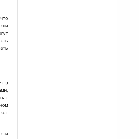
 что
если
гут
сть
тать
ит в
ами,
онат
нном
йкот
асти