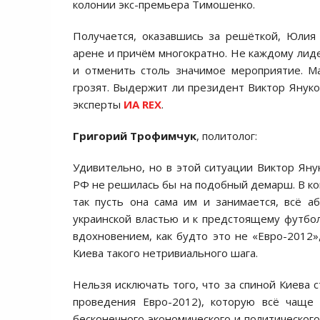
колонии экс-премьера Тимошенко.
Получается, оказавшись за решёткой, Юлия
арене и причём многократно. Не каждому лиде
и отменить столь значимое мероприятие. М
грозят. Выдержит ли президент Виктор Янук
эксперты
ИА REX
.
Григорий Трофимчук
, политолог:
Удивительно, но в этой ситуации Виктор Ян
РФ не решилась бы на подобный демарш. В кон
так пусть она сама им и занимается, всё 
украинской властью и к предстоящему футбо
вдохновением, как будто это не «Евро-2012»
Киева такого нетривиального шага.
Нельзя исключать того, что за спиной Киева 
проведения Евро-2012), которую всё чаще
бесконечного экономического и политическог