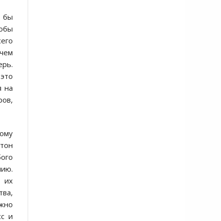
о бы
обы
его
ичем
ерь.
 это
я на
ров,
ому
гтон
бого
ию.
 их
тва,
ожно
сс и