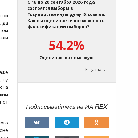
С 18 по 20 сентября 2026 года
состоятся выборы в
Государственную думу IX созыва.
дной
Как вы оцениваете возможность
, да
фальсификации выборов?
отом
вали
54.2%
Оцениваю как высокую
Результаты
даже
, ну
нена
аким
л от
Подписывайтесь на ИА REX
ного
оне
овые