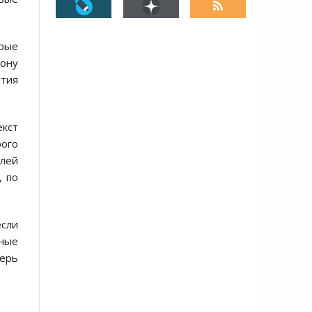
орые
ону
ытия
екст
рого
елей
, по
если
нные
перь