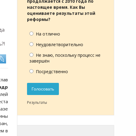
продолжается с 2010 года по
настоящее время. Как Вы
оцениваете результаты этой
реформы?
да
На отлично
?!
Неудовлетворительно
Не знаю, поскольку процесс не
завершён
Посредственно
глав
ндр
Голосовать
лей
еста
Результаты
казе
аины
ран,
ем в