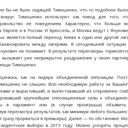
сли бы не было сидящей Тимошенко, что-то подобное был
 вокруг Тимошенко используют как повод для того, чт
довольство её поведением. Характерно, что больше вс
Европе и в России. И Брюссель, и Москва ведут с Януков
ых является полный переход Киева в один или другой лаг
балансировать между лагерями. В сегодняшней ситуации
Янукович не понимает. В результате переговоры тормозятс
во вызывает уже неприкрытое раздражение у своих партнё
омощи Тимошенко.
Яценюка, как на лидера объединённой оппозиции. Поэт
Тимошенко не слышен. Всю необходимую работу за Вашин
уками и вырастивший, и выпестовавший из откровенно сла
лировавший крупнейшие оппозиционные силы к объединен
ы в парламент или (в случае проигрыша) объявить
ум пересмотра результатов, как минимум любого большинс
ся сразу прорваться в премьеры). Далее — по обстановке. М
зидентские выборы в 2015 году. Можно ускорять проце