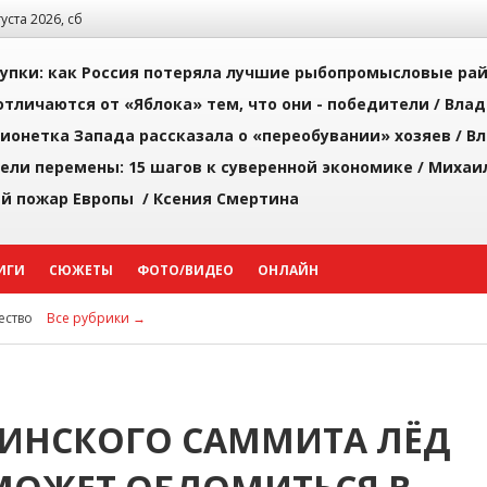
густа 2026, сб
упки: как Россия потеряла лучшие рыбопромысловые ра
тличаются от «Яблока» тем, что они - победители /
Влад
ионетка Запада рассказала о «переобувании» хозяев /
Вл
рели перемены: 15 шагов к суверенной экономике /
Михаи
й пожар Европы /
Ксения Смертина
ИГИ
СЮЖЕТЫ
ФОТО/ВИДЕО
ОНЛАЙН
ство
Все рубрики →
ТИНСКОГО САММИТА ЛЁД