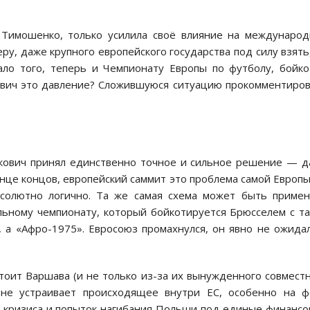
 Тимошенко, только усилила своё влияние на междунаро
ру, даже крупного европейского государства под силу взять
ало того, теперь и Чемпионату Европы по футболу, бойк
ович это давление? Сложившуюся ситуацию прокомментиро
укович принял единственно точное и сильное решение — 
це концов, европейский саммит это проблема самой Европы
абсолютно логично. Та же самая схема может быть приме
льному чемпионату, который бойкотируется Брюсселем с т
, а «Афро-1975». Евросоюз промахнулся, он явно не ожида
стоит Варшава (и не только из-за их вынужденного совмест
 не устраивает происходящее внутри ЕС, особенно на ф
о кризиса и попыток нагибания Польши под единые финанс