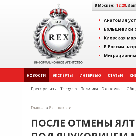
В Москве:
12:28
, 8 ав
Анатомия уст
Большевики о
Киевская мар
В России наз
Миграционны
НОВОСТИ
ЭКСПЕРТЫ
ИНТЕРВЬЮ
СТАТЬИ
КН
Пресс-релизы
Telegram
Политика
Экономика
Обще
Главная
»
Все новости
ПОСЛЕ ОТМЕНЫ ЯЛ