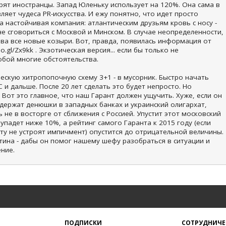
ворят иностранцы. Запад Юленьку использует на 120%. Она сама в
ляет чудеса PR-искусства. И ежу понятно, что идет просто
а настойчивая компания: атлантическим друзьям кровь с носу -
е сговориться с Москвой и Минском. В случае неопределенности,
ава все новые козыри. Вот, правда, появилась информация от
o.gl/Zx9kk . Экзотическая версия... если бы только не
обой многие обстоятельства.
ескую хитропопочную схему 3+1 - в мусорник. Быстро начать
 и дальше. После 20 лет сделать это будет непросто. Но
 Вот это главное, что наш Гарант должен ущучить. Хуже, если он
 держат денюшки в западных банках и украинский олигархат,
не в восторге от сближения с Россией. Упустит этот московский
 упадет ниже 10%, а рейтинг самого Гаранта к 2015 году (если
ту не устроят импичмент) опустится до отрицательной величины.
тина - дабы он помог нашему шефу разобраться в ситуации и
ние.
ПОДПИСКИ
СОТРУДНИЧЕ