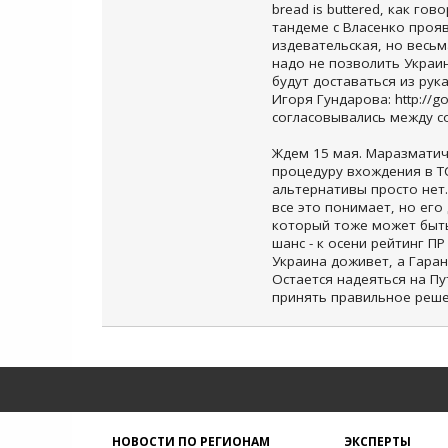
bread is buttered, как го
тандеме с Власенко прояв
издевательская, но весьм
надо не позволить Украин
будут доставаться из рук
Игоря Гундарова: http://go
согласовывались между с
Ждем 15 мая. Маразматич
процедуру вхождения в ТС
альтернативы просто нет.
все это понимает, но его
который тоже может быть 
шанс - к осени рейтинг ПР
Украина доживет, а Гаран
Остается надеяться на Пу
принять правильное реше
НОВОСТИ ПО РЕГИОНАМ
ЭКСПЕРТЫ