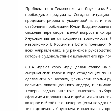
Проблема не в Тимошенко, а в Януковиче. Е
необходимо придумать. Сегодня ситуацию
продемонстрировать украинской власти не
озабочены проблемами Юлии Владимировны в 
сложные переговоры, ценой вопроса в котор
Янукович пытается сохранить возможность 
невозможно. В России и в ЕС это понимают. 
всех направлениях, а украинское руководст
которые с удовольствием шпыняют его при п
США играют свою игру, делая ставку на 
американский голос в хоре страдающих по 
сделал лично Янукович, фактически своими р
политика оппозиционного лидера, и стиму
Теперь задача Яценюка выиграть выбор
сфальсифицированными и добиться как максим
которое изберёт его спикером (если не удаст
тихо дожимать Януковича и выигрывать пре