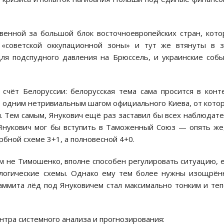
венной за большой блок восточноевропейских стран, кот
«советской оккупационной зоны» и тут же втянуты в з
ля подспудного давления на Брюссель, и украинские соб
счёт Белоруссии: белорусская тема сама просится в конт
ё одним нетривиальным шагом официального Киева, от кото
. Тем самым, Янукович ещё раз заставил бы всех наблюдат
, Янукович мог бы вступить в Таможенный Союз — опять же
рбной схеме 3+1, а полновесной 4+0.
там не Тимошенко, вполне способен регулировать ситуацию, 
логические схемы. Однако ему тем более нужны изощрё
саммита лёд под Януковичем стал максимально тонким и те
ентра системного анализа и прогнозирования: