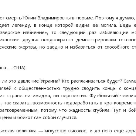
ет смерть Юлии Владимировны в тюрьме. Поэтому я думаю,
здаёт легенду, в конце которой видна её могила. Ведь 
«зверское избиение», то следующий раз избивающие мо
иканские друзья неоднократно демонстрировали готовно
еческие жертвы, но заодно и избавиться от способного с
аина — США):
ли это давление Украина? Кто расплачиваться будет? Самм
вязей с общественностью трудно сводить концы с конц
вит стране ни имиджа, ни перспектив. Футбольный чемпи
, так сказать, возможность подзаработать в кратковреме
ратковременным, потому что жадность сгубила. Тут и бо
цены и бойкот сам собой случится.
высокая политика — искусство высокое, и до него ещё дор