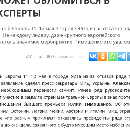
МОЖЕТ ОБЛОМИТЬСЯ В
КСПЕРТЫ
ной Европы 11–12 мая в городе Ялта из-за отказов ря
ь. Не каждому лидеру, даже крупного европейского
ть столь значимое мероприятие. Тимошенко это удалось
Печать
Отправить по email
й Европы 11–12 мая в городе Ялта из-за отказов ряда 
е заявление сделал пресс-секретарь МИД Украины
Алекса
а необходимым перенести саммит. Ранее ряд руководите
ут участие в саммите стран Центральной Европы в знак прот
 отношении бывшего премьера
Юлии Тимошенко
. Об от
нии, Эстонии, Латвии, Чехии, Австрии и Италии. МИД Укр
те «по разным причинам» отказались президенты ряда ст
ла до скандала, связанного с будто имевшим место избиени