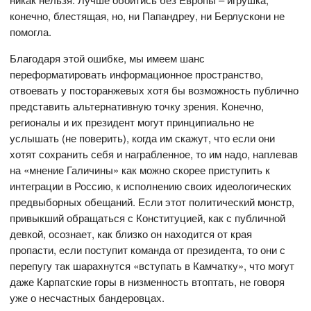
конечно, блестящая, но, ни Папандреу, ни Берлускони не
помогла.
Благодаря этой ошибке, мы имеем шанс
переформатировать информационное пространство,
отвоевать у посторанжевых хотя бы возможность публично
представить альтернативную точку зрения. Конечно,
регионалы и их президент могут принципиально не
услышать (не поверить), когда им скажут, что если они
хотят сохранить себя и награбленное, то им надо, наплевав
на «мнение Галичины» как можно скорее приступить к
интеграции в Россию, к исполнению своих идеологических
предвыборных обещаний. Если этот политический монстр,
привыкший обращаться с Конституцией, как с публичной
девкой, осознает, как близко он находится от края
пропасти, если поступит команда от президента, то они с
перепугу так шарахнутся «вступать в Камчатку», что могут
даже Карпатские горы в низменность втоптать, не говоря
уже о несчастных бандеровцах.