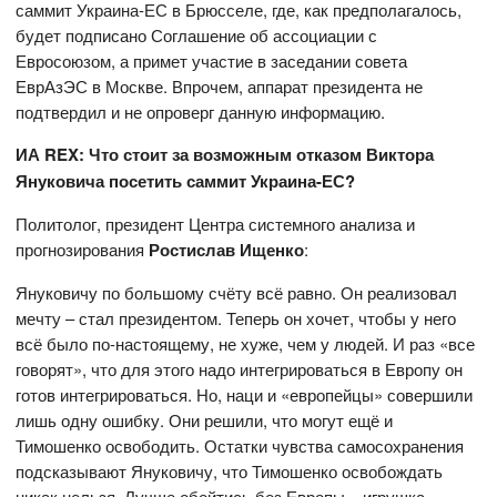
саммит Украина-ЕС в Брюсселе, где, как предполагалось,
будет подписано Соглашение об ассоциации с
Евросоюзом, а примет участие в заседании совета
ЕврАзЭС в Москве. Впрочем, аппарат президента не
подтвердил и не опроверг данную информацию.
ИА REX: Что стоит за возможным отказом Виктора
Януковича посетить саммит Украина-ЕС?
Политолог, президент Центра системного анализа и
прогнозирования
Ростислав Ищенко
:
Януковичу по большому счёту всё равно. Он реализовал
мечту – стал президентом. Теперь он хочет, чтобы у него
всё было по-настоящему, не хуже, чем у людей. И раз «все
говорят», что для этого надо интегрироваться в Европу он
готов интегрироваться. Но, наци и «европейцы» совершили
лишь одну ошибку. Они решили, что могут ещё и
Тимошенко освободить. Остатки чувства самосохранения
подсказывают Януковичу, что Тимошенко освобождать
никак нельзя. Лучше обойтись без Европы – игрушка,