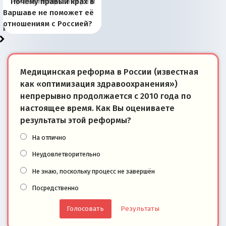
Киевская марионетка
В России назрели
Миграционный пожар
Россия начинает
Россия зимой 1904
Русская нация вчера и
Почему правый крах в
рыбопромысловые
отличаются от «Яблока»
Запада рассказала о
перемены: 15 шагов к
Европы
сбрасывать балласт
года: первые уступки во
сегодня
Варшаве не поможет её
районы Баренцева
тем, что они -
«переобувании» хозяев
суверенной экономике
Анкориджа
внутренней политике
отношениям с Россией?
моря
победители
Медицинская реформа в России (известная
как «оптимизация здравоохранения»)
непрерывно продолжается с 2010 года по
настоящее время. Как Вы оцениваете
результаты этой реформы?
На отлично
Неудовлетворительно
Не знаю, поскольку процесс не завершён
Посредственно
Результаты